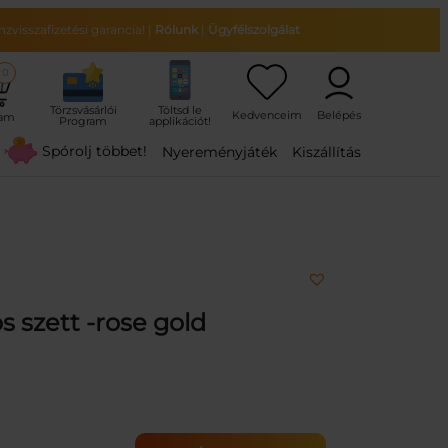
zvisszafizetési garancia!
|
Rólunk
|
Ügyfélszolgálat
0
ram
Spórolj többet!
Nyereményjáték
Kiszállítás
s szett -rose gold