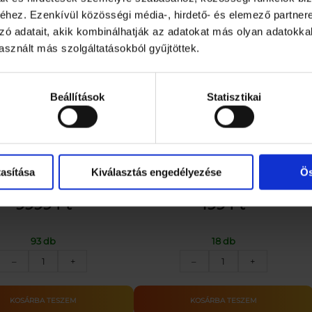
hez. Ezenkívül közösségi média-, hirdető- és elemező partner
zó adatait, akik kombinálhatják az adatokat más olyan adatokka
sznált más szolgáltatásokból gyűjtöttek.
Beállítások
Statisztikai
romaterápiás Párásító RGB
Üdvözlőkártya – Valentin napi
tfénnyel 100ml 5W | KÜLÖN
CSOMAG |
asítása
Kiválasztás engedélyezése
Ös
9999
Ft
199
Ft
93 db
18 db
Entac
Üdvözlőkártya
–
+
–
+
Aromaterápiás
–
Párásító
Valentin
RGB
napi
KOSÁRBA TESZEM
KOSÁRBA TESZEM