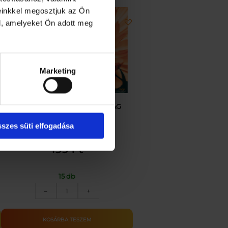
einkkel megosztjuk az Ön
l, amelyeket Ön adott meg
Marketing
Üdvözlőkártya-KösziHVN_VIRÁG
szes süti elfogadása
199
Ft
15 db
Üdvözlőkártya-
–
+
KösziHVN_VIRÁG
mennyiség
KOSÁRBA TESZEM