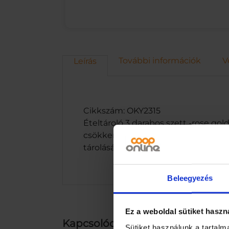
További információk
V
Leírás
Cikkszám: OKY2315
Ételtároló 3 darabos szett -rose gol
csökkentheted az élelmiszer-hullad
tárolására alkalmas.Méretei:-0,7L-0,9
Beleegyezés
Ez a weboldal sütiket haszn
Kapcsolódó termékek
Sütiket használunk a tartal