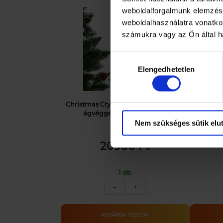
weboldalforgalmunk elemzésé
weboldalhasználatra vonatko
számukra vagy az Ön által ha
Hozzájárulás
Elengedhetetlen
kiválasztása
Christmas Crystal Ice műfenyő havas
Entac A
ágvéggel, tobozzal 150cm
Hangula
Nem szükséges sütik elut
20900
Ft
1 db
Christmas
–
+
Crystal
Ice
műfenyő
KOSÁRBA TESZEM