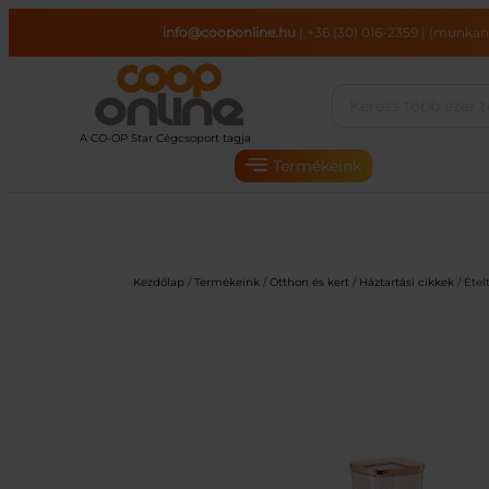
Ugrás
info@cooponline.hu
|
+36 (30) 016-2359
|
(munkana
a
tartalomhoz
Termékeink
Kezdőlap
/
Termékeink
/
Otthon és kert
/
Háztartási cikkek
/ Étel