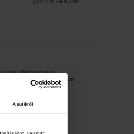
garanciát vállalunk!
a száraz élelmiszereket,
 élelmiszerek.Száraz élelmiszer
A sütikről
tosításához, valamint