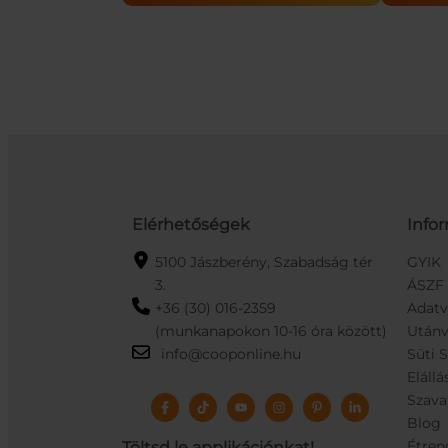
havas
ágvéggel,
tobozzal
150cm
mennyiség
Elérhetőségek
Info
5100 Jászberény, Szabadság tér
GYIK
3.
ÁSZF
+36 (30) 016-2359
Adat
(munkanapokon 10-16 óra között)
Utánv
info@cooponline.hu
Süti 
Elállá
Szava
Blog
Étren
Töltsd le applikációnkat!