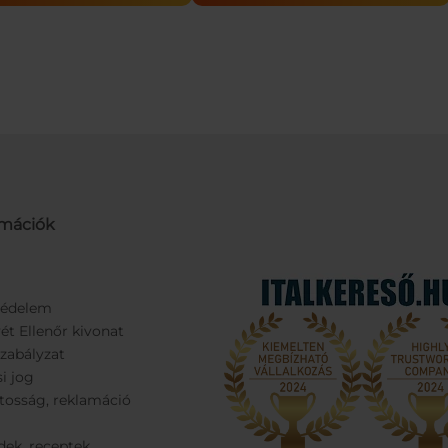
Hangulatfénnyel
mennyiség
100ml
5W
mennyiség
rmációk
védelem
ét Ellenőr kivonat
Szabályzat
si jog
tosság, reklamáció
dek, receptek