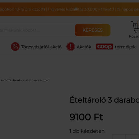
pokon 10-16 óra között)
|
Ingyenes kiszállítás 30.000 Ft felett!
|
15 napos pén
KERESÉS
Kosa
Törzsvásárlói akció
Akciók
termékek
tároló 3 darabos szett -rose gold
Ételtároló 3 darabo
9100
Ft
1 db készleten
É