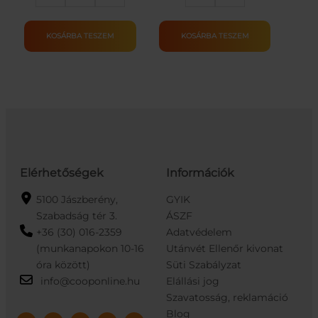
Storm
rajztábla
játékfegyver-
kiegészítőkkel
kék
mennyiség
KOSÁRBA TESZEM
KOSÁRBA TESZEM
mennyiség
Elérhetőségek
Információk
5100 Jászberény,
GYIK
Szabadság tér 3.
ÁSZF
+36 (30) 016-2359
Adatvédelem
(munkanapokon 10-16
Utánvét Ellenőr kivonat
óra között)
Süti Szabályzat
info@cooponline.hu
Elállási jog
Szavatosság, reklamáció
Blog