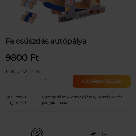
Fa csúszdás autópálya
9800
Ft
1 db készleten
F
–
+
KOSÁRBA TESZEM
a
c
s
SKU:
ramiz-
Kategóriák:
Gyermek játék
, 
Járművek és
ú
JO_ZA5375
pályák
, 
Játék
s
z
d
á
s