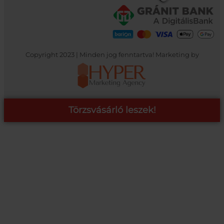
Copyright 2023 | Minden jog fenntartva! Marketing by
Törzsvásárló leszek!
COOP ONLINE – TÖRZSVÁSÁRLÓI PROGRAM
A Coop Online-nál értékeljük hűséged, így létre hoztunk egy
törzsvásárlói programot, amely azonnali kedvezményekre,
pontgyűjtésre és beváltásra, illetve további szuper ajánlatokra
jogosít fel.
RÉSZLETEK