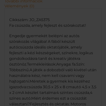
További információk
Vélemények (0)
Cikkszám: JO_ZA5375
Fa csúszda, amely fejleszt és szórakoztat!
Engedje gyermekét belépni az autós
szórakozás világába! A fából készült
autócsúszda ideális oktatójáték, amely
fejleszti a kézi készségeket, színekre, logikus
gondolkodásra tanít és kreatív játékra
ösztönöz.Termékleírások:Anyaga: fa.Szín:
Többszínű.A játék a dobozból való kivétel után
használatra kész, nem kell csavarni vagy
hajtogatni.Méretek a gyermek kis kezéhez
igazodva:csúszda 30,5 x 25 x 8 cmautó 4,5 x 3,5
x 2 cmA készlet tartalma:4 szintes csúszda,4
színes autó.Miért érdemes ezt a csúszdát
választani?Fejlesztés és oktatás: Motoros