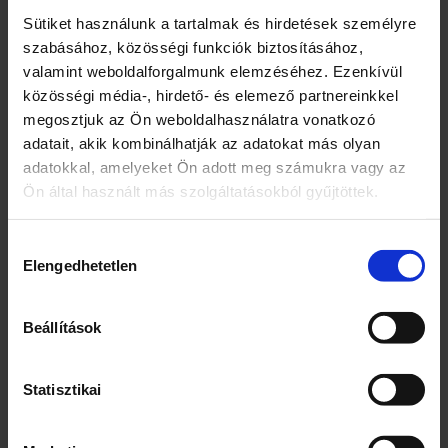
együttműködés: Ösztönzi a többi gyermekkel
Sütiket használunk a tartalmak és hirdetések személyre
való közös játékot, az együttműködés, a fair
szabásához, közösségi funkciók biztosításához,
play szabályok és az egészséges versengés
valamint weboldalforgalmunk elemzéséhez. Ezenkívül
tanítását.Előnyök a gyermek számára:
közösségi média-, hirdető- és elemező partnereinkkel
Támogatja a pszichomotoros fejlődést és a
megosztjuk az Ön weboldalhasználatra vonatkozó
koncentrációt.Serkenti a képzeletet és önálló
adatait, akik kombinálhatják az adatokat más olyan
játékra ösztönöz.Barátságos módon
adatokkal, amelyeket Ön adott meg számukra vagy az
felébreszti az autózás iránti szenvedélyt.A
Ön által használt más szolgáltatásokból gyűjtöttek.
fából készült autócsúszda egy egyedülálló
játék, amely ötvözi az oktatási fejlesztést és a
Hozzájárulás
fantasztikus szórakozást. Az élénk színek, a
Elengedhetetlen
kiválasztása
masszív kidolgozás és a sokféle
játéklehetőség ideális ajándék minden
Beállítások
gyermek számára. Bármilyen alkalomra remek
választás – a csúszda sok órányi közös örömöt
és szórakozást garantál!
Statisztikai