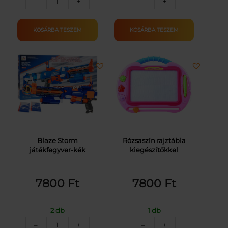
–
+
–
+
szőnyeg
sátor
mennyiség
II.
mennyiség
KOSÁRBA TESZEM
KOSÁRBA TESZEM
Blaze Storm
Rózsaszín rajztábla
játékfegyver-kék
kiegészítőkkel
7800
Ft
7800
Ft
2 db
1 db
Blaze
Rózsaszín
–
+
–
+