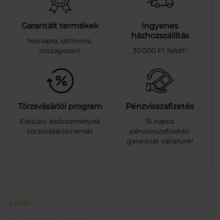
a
u
t
Garantált termékek
Ingyenes
ó
házhozszállítás
holnapra, otthonra,
p
országosan!
30.000 Ft felett!
á
l
y
a
m
e
Törzsvásárlói program
Pénzvisszafizetés
n
Exkluzív kedvezmények
15 napos
n
törzsvásárlóinknak!
pénzvisszafizetési
y
garanciát vállalunk!
i
s
é
g
Leírás