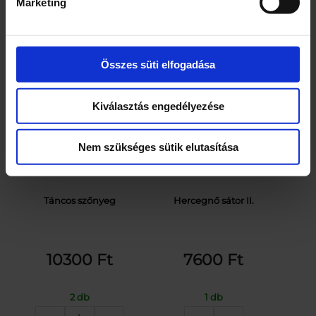
Marketing
Kapcsolódó termékek
Összes süti elfogadása
Kiválasztás engedélyezése
Nem szükséges sütik elutasítása
Táncos szőnyeg
Hercegnő sátor II.
10300
Ft
7600
Ft
2 db
1 db
Táncos
Hercegnő