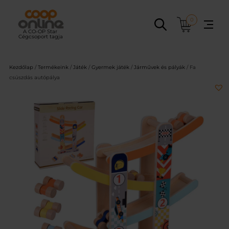
Ugrás
a
0
tartalomhoz
Kezdőlap
/
Termékeink
/
Játék
/
Gyermek játék
/
Járművek és pályák
/ Fa
csúszdás autópálya