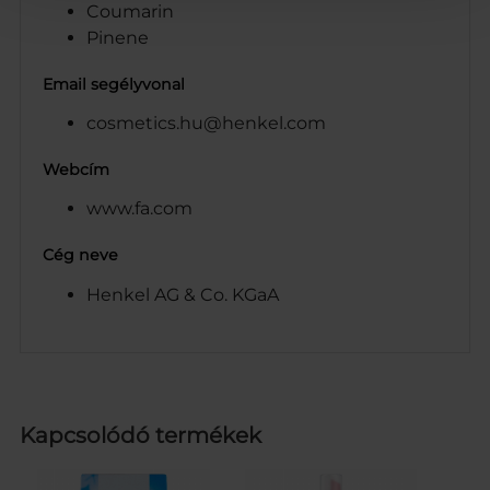
Coumarin
Pinene
Email segélyvonal
cosmetics.hu@henkel.com
Webcím
www.fa.com
Cég neve
Henkel AG & Co. KGaA
Kapcsolódó termékek