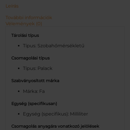
n
Leírás
y
i
További információk
s
Vélemények (0)
é
g
Tárolási típus
Típus: Szobahőmérsékletű
Csomagolási típus
Típus: Palack
Szabványosított márka
Márka: Fa
Egység (specifikusan)
Egység (specifikus): Milliliter
Csomagolás anyagára vonatkozó jelölések