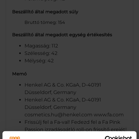
Beszállító által megadott súly
Bruttó tömeg: 154
Beszállító által megadott egység értékesítés
Magasság: 112
Szélesség: 42
Mélység: 42
Memó
Henkel AG & Co. KGaA, D-40191
Düsseldorf, Germany
Henkel AG & Co. KGaA, D-40191
Düsseldorf, Germany
cosmetics.hu@henkel.com www.fa.com
Frissülj fel a Fa-val! Fedezd fel a Fa Pink
Passion izzadásgátló roll-on frissítő erejét!
Üde tearózsa illata kényezteti az