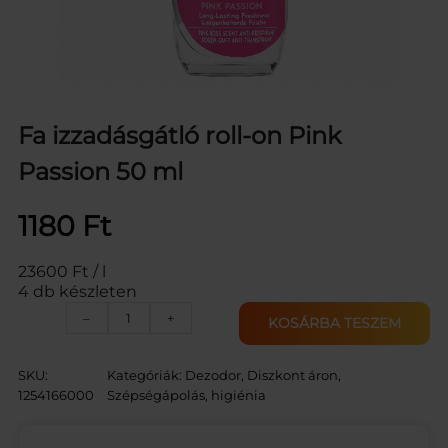
Fa izzadásgátló roll-on Pink
Passion 50 ml
1180
Ft
23600 Ft / l
4 db készleten
F
–
+
KOSÁRBA TESZEM
A
R
O
SKU:
Kategóriák:
Dezodor
, 
Diszkont áron
, 
L
1254166000
Szépségápolás, higiénia
L
-