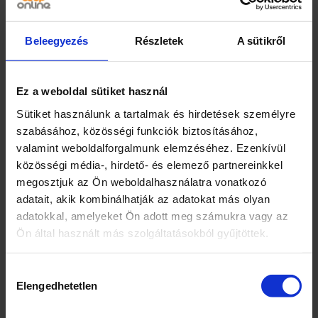
érzékeidet, miközben gyengéd formulája
hosszan tartó védelmet nyújt az
Beleegyezés
Részletek
A sütikről
izzadtság és a kellemetlen testszagok
ellen.
Ne használja irritált, vagy sérült bőr
Ez a weboldal sütiket használ
esetén.
Sütiket használunk a tartalmak és hirdetések személyre
Henkel AG & Co. KGaA, D-40191
szabásához, közösségi funkciók biztosításához,
Düsseldorf, Germany
valamint weboldalforgalmunk elemzéséhez. Ezenkívül
D-40191 Düsseldorf, Germany
közösségi média-, hirdető- és elemező partnereinkkel
Márka
megosztjuk az Ön weboldalhasználatra vonatkozó
adatait, akik kombinálhatják az adatokat más olyan
Fa
adatokkal, amelyeket Ön adott meg számukra vagy az
Ön által használt más szolgáltatásokból gyűjtöttek.
Kiszerelés
50
Hozzájárulás
Elengedhetetlen
kiválasztása
Egység (szabadon)
ml