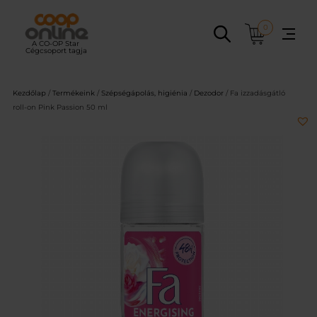
Ugrás
a
0
tartalomhoz
Kezdőlap
/
Termékeink
/
Szépségápolás, higiénia
/
Dezodor
/ Fa izzadásgátló
roll-on Pink Passion 50 ml