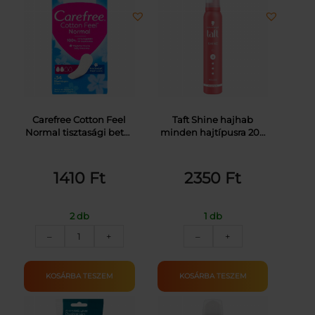
Carefree Cotton Feel
Taft Shine hajhab
Normal tisztasági betét
minden hajtípusra 200
friss illattal 34 db
ml
1410
Ft
2350
Ft
2 db
1 db
CAREFREE
TAFT
–
+
–
+
TISZT.BETÉT
HAJRÖGZ.HAB
COTTON
ULTR.ERŐS
FRESH
10KARÁT
KOSÁRBA TESZEM
KOSÁRBA TESZEM
34DB
200ML
mennyiség
mennyiség