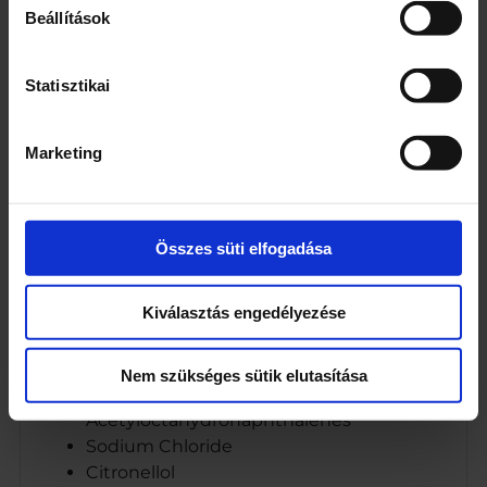
Beállítások
Összetevők
Aqua (Water, Eau)
Statisztikai
Alcohol denat. (35,6Vol%)
Aluminum Chlorohydrate
Marketing
Ceteareth-30
Ceteareth-12
Dipropylene Glycol
Hydroxyethylcellulose
Összes süti elfogadása
Parfum (Fragrance)
Linalool
Kiválasztás engedélyezése
Hexyl Cinnamal
Citrus Aurantium Peel Oil
Limonene
Nem szükséges sütik elutasítása
Tetramethyl
Acetyloctahydronaphthalenes
Sodium Chloride
Citronellol