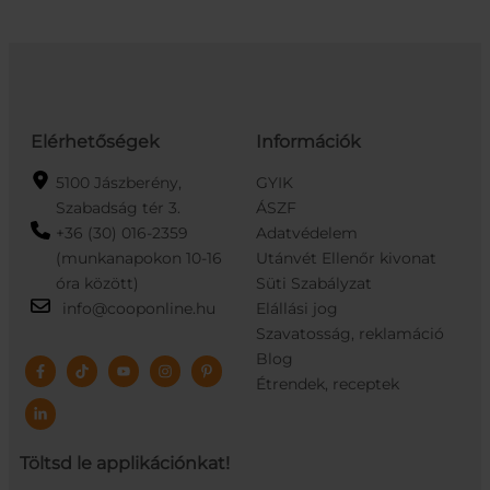
Elérhetőségek
Információk
5100 Jászberény,
GYIK
Szabadság tér 3.
ÁSZF
+36 (30) 016-2359
Adatvédelem
(munkanapokon 10-16
Utánvét Ellenőr kivonat
óra között)
Süti Szabályzat
info@cooponline.hu
Elállási jog
Szavatosság, reklamáció
Blog
Étrendek, receptek
Töltsd le applikációnkat!