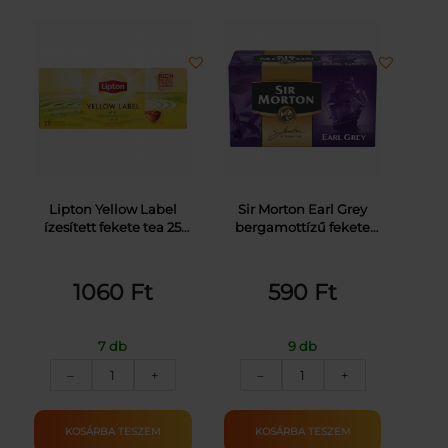
Lipton Yellow Label
Sir Morton Earl Grey
ízesített fekete tea 25
bergamottízű fekete
filter 50 g
tea 20 filter 30 g
1060
Ft
590
Ft
7 db
9 db
LIPTON
SIR
–
+
–
+
YELLOW
MORTON
LABEL
EARL
TEA
GREY
KOSÁRBA TESZEM
KOSÁRBA TESZEM
25X2G
TEA