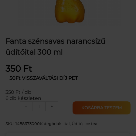
Fanta szénsavas narancsízű
üdítőital 300 ml
350
Ft
+ 50Ft VISSZAVÁLTÁSI DÍJ PET
350 Ft / db
6 db készleten
F
–
+
KOSÁRBA TESZEM
A
N
T
SKU:
1488673000
Kategóriák:
Ital
, 
Üdítő, Ice tea
A
N