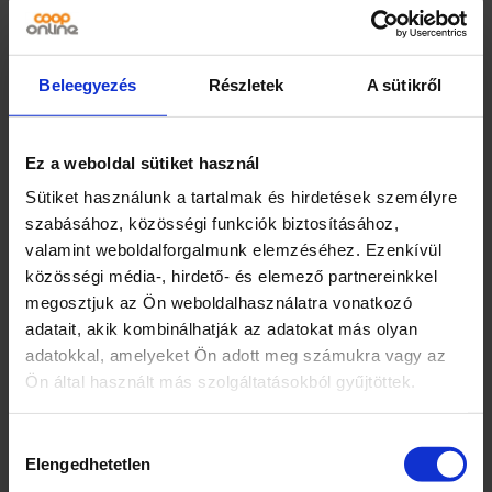
spontaneitást, a szabadságot és a
játékosságot képviseli, miközben
tökéletes nassolótárs és nem hiányozhat
Beleegyezés
Részletek
A sütikről
a bartáti összejövetelekről. Tedd a Fanta
Narancsot a bevásárlólistádra, dőlj hátra,
kortyolj és engedd szabadjára a
Ez a weboldal sütiket használ
buborékokat. Fogyaszd jéghidegen a
Sütiket használunk a tartalmak és hirdetések személyre
maximális élvezet érdekében.
szabásához, közösségi funkciók biztosításához,
2330 Dunaharaszti, Némedi út 104.
valamint weboldalforgalmunk elemzéséhez. Ezenkívül
Elhanyagolható mennyiségű zsírt,
közösségi média-, hirdető- és elemező partnereinkkel
telített zsírsavat, fehérjét és sót
megosztjuk az Ön weboldalhasználatra vonatkozó
tartalmaz.
adatait, akik kombinálhatják az adatokat más olyan
adatokkal, amelyeket Ön adott meg számukra vagy az
Márka
Ön által használt más szolgáltatásokból gyűjtöttek.
Fanta
Hozzájárulás
Jellemzők
Elengedhetetlen
kiválasztása
Új fincsi íz