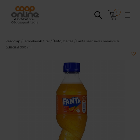
Ugrás
a
0
tartalomhoz
Kezdőlap
/
Termékeink
/
Ital
/
Üdítő, Ice tea
/ Fanta szénsavas narancsízű
üdítőital 300 ml