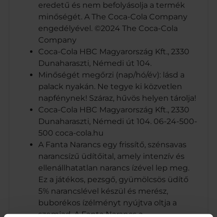
eredetű és nem befolyásolja a termék
minőségét. A The Coca-Cola Company
engedélyével. ©2024 The Coca-Cola
Company
Coca-Cola HBC Magyarország Kft., 2330
Dunaharaszti, Némedi út 104.
Minőségét megőrzi (nap/hó/év): lásd a
palack nyakán. Ne tegye ki közvetlen
napfénynek! Száraz, hűvös helyen tárolja!
Coca-Cola HBC Magyarország Kft., 2330
Dunaharaszti, Némedi út 104. 06-24-500-
500 coca-cola.hu
A Fanta Narancs egy frissítő, szénsavas
narancsízű üdítőital, amely intenzív és
ellenállhatatlan narancs ízével lep meg.
Ez a játékos, pezsgő, gyümölcsös üdítő
5% narancslével készül és merész,
buborékos ízélményt nyújtva oltja a
szomjad. A Fanta Narancs a