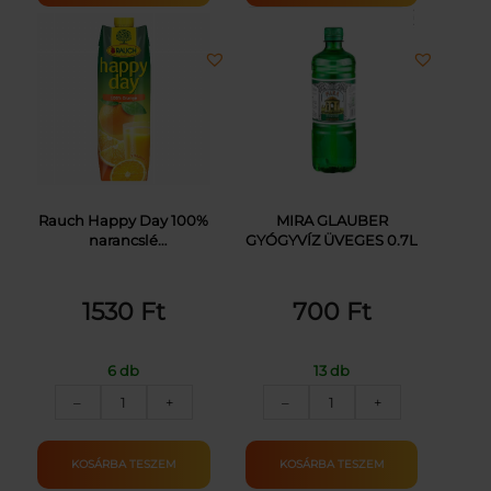
mennyiség
20X1.5G
mennyiség
Rauch Happy Day 100%
MIRA GLAUBER
narancslé
GYÓGYVÍZ ÜVEGES 0.7L
narancslésűrítményből
1 l
1530
Ft
700
Ft
6 db
13 db
RAUCH
MIRA
–
+
–
+
HAPPY
GLAUBER
DAY
GYÓGYVÍZ
NARANCSLÉ100%ELOP.
ÜVEGES
KOSÁRBA TESZEM
KOSÁRBA TESZEM
1L
0.7L