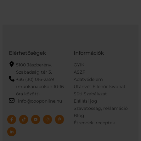
mennyiség
mennyiség
Elérhetőségek
Információk
5100 Jászberény,
GYIK
Szabadság tér 3.
ÁSZF
+36 (30) 016-2359
Adatvédelem
(munkanapokon 10-16
Utánvét Ellenőr kivonat
óra között)
Süti Szabályzat
info@cooponline.hu
Elállási jog
Szavatosság, reklamáció
Blog
Étrendek, receptek