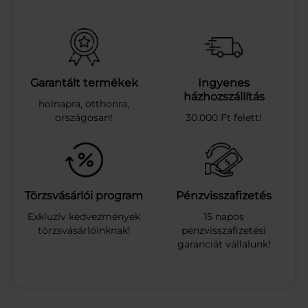
A
R
A
N
C
S
Garantált termékek
Ingyenes
P
házhozszállítás
holnapra, otthonra,
E
országosan!
30.000 Ft felett!
T
D
R
S
0
.
Törzsvásárlói program
Pénzvisszafizetés
3
Exkluzív kedvezmények
15 napos
L
törzsvásárlóinknak!
pénzvisszafizetési
m
garanciát vállalunk!
e
n
n
y
i