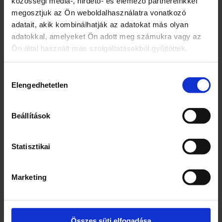
közösségi média-, hirdető- és elemező partnereinkkel
használja szivacsos betéttel ellátott
megosztjuk az Ön weboldalhasználatra vonatkozó
melltartókhoz. – Ne tegye a ruhát
adatait, akik kombinálhatják az adatokat más olyan
fehérítés után szárítógépbe. – Ne
adatokkal, amelyeket Ön adott meg számukra vagy az
használja hígítatlanul parkettán vagy
Ön által használt más szolgáltatásokból gyűjtöttek.
faburkolatokon. – Ügyeljen, hogy a szer
ne ömöljön ruhára, parkettára, szőnyegre,
Hozzájárulás
mert károsíthatja azokat. – Ha kiömlött,
Elengedhetetlen
kiválasztása
törölje fel és alaposan öblítse le. –
Használat után mosson kezet. – A kiürült
Beállítások
flakont más célra ne használja, dobja a
szemétbe. – Ellenőrizze a mosógép
használati útmutatóját. – Kizárólag az
Statisztikai
utasításoknak megfelelően használja. – A
hatásidő letelte után a szer maradványait
a kezelt felületekről – a padozat
Marketing
kivételével – alapos ivóvizes öblítéssel el
kell távolítani. Az élelmiszerekkel
közvetlenül érintkező felületek esetében
Összes süti elfogadása