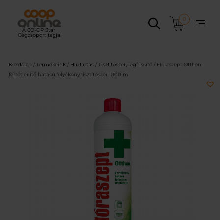
Ugrás
a
0
tartalomhoz
Kezdőlap
/
Termékeink
/
Háztartás
/
Tisztítószer, légfrissítő
/ Flóraszept Otthon
fertőtlenítő hatású folyékony tisztítószer 1000 ml