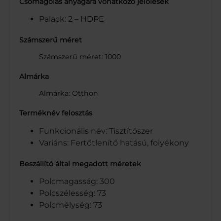
Csomagolás anyagára vonatkozó jelölések
Palack: 2 – HDPE
Számszerű méret
Számszerű méret: 1000
Almárka
Almárka: Otthon
Terméknév felosztás
Funkcionális név: Tisztítószer
Variáns: Fertőtlenítő hatású, folyékony
Beszállító által megadott méretek
Polcmagasság: 300
Polcszélesség: 73
Polcmélység: 73