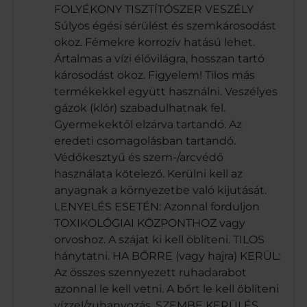
FOLYÉKONY TISZTÍTÓSZER VESZÉLY
Súlyos égési sérülést és szemkárosodást
okoz. Fémekre korrozív hatású lehet.
Ártalmas a vízi élővilágra, hosszan tartó
károsodást okoz. Figyelem! Tilos más
termékekkel együtt használni. Veszélyes
gázok (klór) szabadulhatnak fel.
Gyermekektől elzárva tartandó. Az
eredeti csomagolásban tartandó.
Védőkesztyű és szem-/arcvédő
használata kötelező. Kerülni kell az
anyagnak a környezetbe való kijutását.
LENYELÉS ESETÉN: Azonnal forduljon
TOXIKOLÓGIAI KÖZPONTHOZ vagy
orvoshoz. A szájat ki kell öblíteni. TILOS
hánytatni. HA BŐRRE (vagy hajra) KERÜL:
Az összes szennyezett ruhadarabot
azonnal le kell vetni. A bőrt le kell öblíteni
vízzel/zuhanyozás. SZEMBE KERÜLÉS