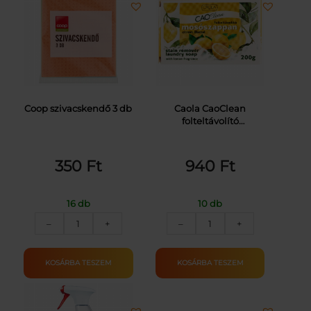
Coop szivacskendő 3 db
Caola CaoClean
folteltávolító
mosószappan citrom
illattal 200 g
350
Ft
940
Ft
16 db
10 db
COOP
CAOLA
–
+
–
+
SZIVACSKENDŐ
MOSÓSZAPPAN
3DB
200G
mennyiség
mennyiség
KOSÁRBA TESZEM
KOSÁRBA TESZEM