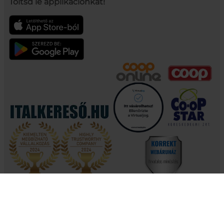
Töltsd le applikációnkat!