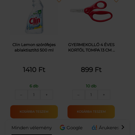
Clin Lemon szórófejes
GYERMEKOLLÓ 4 ÉVES
ablaktisztító 500 ml
KORTÓL TOMPA 13 CM –
Fiskars
1410
Ft
899
Ft
6 db
10 db
CLIN
GYERMEKOLLÓ
–
+
–
+
ABLAKTISZTITÓ
4
SZÓRÓF.
ÉVES
500ML
KORTÓL
KOSÁRBA TESZEM
KOSÁRBA TESZEM
mennyiség
TOMPA
13
Minden vélemény
Google
Árukereső.hu / 
CM
–