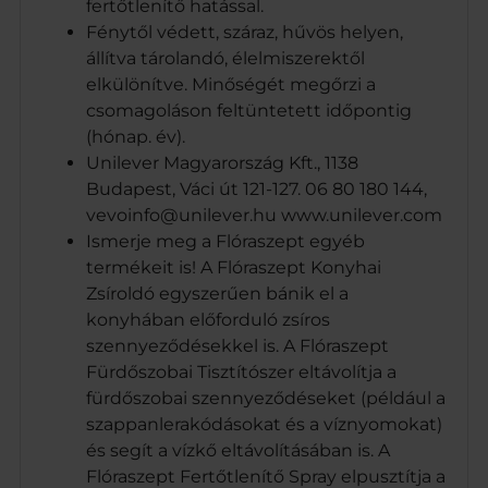
fertőtlenítő hatással.
Fénytől védett, száraz, hűvös helyen,
állítva tárolandó, élelmiszerektől
elkülönítve. Minőségét megőrzi a
csomagoláson feltüntetett időpontig
(hónap. év).
Unilever Magyarország Kft., 1138
Budapest, Váci út 121-127. 06 80 180 144,
vevoinfo@unilever.hu www.unilever.com
Ismerje meg a Flóraszept egyéb
termékeit is! A Flóraszept Konyhai
Zsíroldó egyszerűen bánik el a
konyhában előforduló zsíros
szennyeződésekkel is. A Flóraszept
Fürdőszobai Tisztítószer eltávolítja a
fürdőszobai szennyeződéseket (például a
szappanlerakódásokat és a víznyomokat)
és segít a vízkő eltávolításában is. A
Flóraszept Fertőtlenítő Spray elpusztítja a