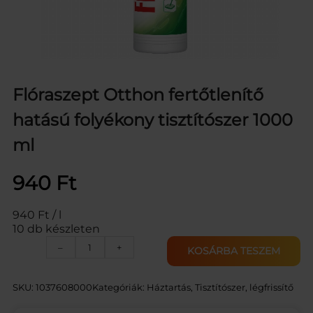
Flóraszept Otthon fertőtlenítő
hatású folyékony tisztítószer 1000
ml
940
Ft
940 Ft / l
10 db készleten
F
–
+
KOSÁRBA TESZEM
L
Ó
R
SKU:
1037608000
Kategóriák:
Háztartás
, 
Tisztítószer, légfrissítő
A
S