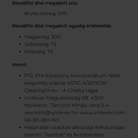
Beszállító által megadott súly
Bruttó tömeg: 1075
Beszállító által megadott egység értékesítés
Magasság: 300
Szélesség: 73
Mélység: 73
Memó
PT2, PT4 folyékony koncentrátum. NNK
engedély száma: 45761-4/2019/JIF
Cleanright.eu – A Charta tagja
Unilever Magyarország Kft. 4300
Nyírbátor, Táncsics Mihály utca 2-4.
vevoinfo@unilever.hu www.unilever.com
06-80-180-160
Használati utasítás lakossági felhasználás
esetén: Tisztítás* és fertőtlenítés: