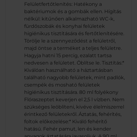
Felületfertőtlenítés: Hatékony a
baktériumok és a gombák ellen. Hígítás
nélkül: kitűnően alkalmazható WC-k,
fürdőszobák és konyhai felületek
higiénikus tisztítására és fertőtlenítésére.
Törölje le a szennyeződést a felületről,
majd öntse a terméket a teljes felületre.
Hagyja hatni 15 percig, ezalatt tartsa
nedvesen a felületet. Öblítse le. Tisztítás:*
Kiválóan használható a háztartásban
található nagyobb felületek, mint padlók,
csempék és mosható felületek
higiénikus tisztítására. 80 ml folyékony
Flóraszeptet keverjen el 2,5 l vízben. Nem
szükséges leöblíteni, kivéve élelmiszerrel
érintkező felületekről. Áztatás, fehérítés,
foltok előkezelése:* Kiváló fehérítő
hatású. Fehér pamut, len és kender
anyagok áztatására javasoljuk. A 90 ml