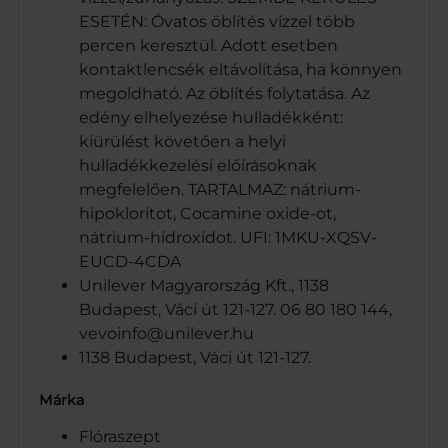
ESETÉN: Óvatos öblítés vízzel több
percen keresztül. Adott esetben
kontaktlencsék eltávolítása, ha könnyen
megoldható. Az öblítés folytatása. Az
edény elhelyezése hulladékként:
kiürülést követően a helyi
hulladékkezelési előírásoknak
megfelelően. TARTALMAZ: nátrium-
hipokloritot, Cocamine oxide-ot,
nátrium-hidroxidot. UFI: 1MKU-XQSV-
EUCD-4CDA
Unilever Magyarország Kft., 1138
Budapest, Váci út 121-127. 06 80 180 144,
vevoinfo@unilever.hu
1138 Budapest, Váci út 121-127.
Márka
Flóraszept