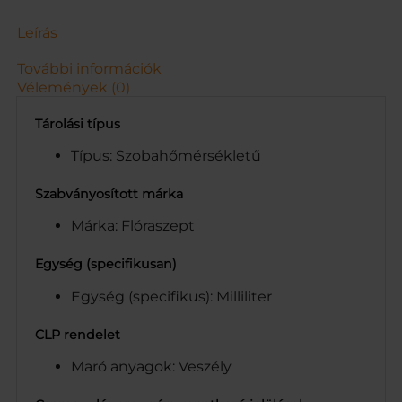
1
L
Leírás
m
e
További információk
n
Vélemények (0)
n
y
Tárolási típus
i
s
Típus: Szobahőmérsékletű
é
g
Szabványosított márka
Márka: Flóraszept
Egység (specifikusan)
Egység (specifikus): Milliliter
CLP rendelet
Maró anyagok: Veszély