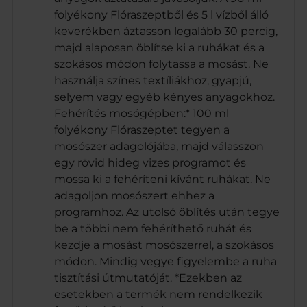
folyékony Flóraszeptből és 5 l vízből álló
keverékben áztasson legalább 30 percig,
majd alaposan öblítse ki a ruhákat és a
szokásos módon folytassa a mosást. Ne
használja színes textíliákhoz, gyapjú,
selyem vagy egyéb kényes anyagokhoz.
Fehérítés mosógépben:* 100 ml
folyékony Flóraszeptet tegyen a
mosószer adagolójába, majd válasszon
egy rövid hideg vizes programot és
mossa ki a fehéríteni kívánt ruhákat. Ne
adagoljon mosószert ehhez a
programhoz. Az utolsó öblítés után tegye
be a többi nem fehéríthető ruhát és
kezdje a mosást mosószerrel, a szokásos
módon. Mindig vegye figyelembe a ruha
tisztítási útmutatóját. *Ezekben az
esetekben a termék nem rendelkezik