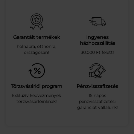
Z
E
P
T
O
T
Garantált termékek
Ingyenes
T
házhozszállítás
holnapra, otthonra,
H
országosan!
30.000 Ft felett!
O
N
T
I
S
Z
Törzsvásárlói program
Pénzvisszafizetés
T
Exkluzív kedvezmények
15 napos
Í
törzsvásárlóinknak!
pénzvisszafizetési
T
garanciát vállalunk!
Ó
S
Z
E
R