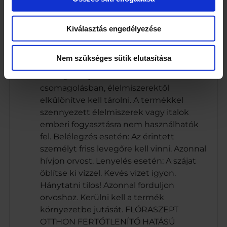
az öblítés hatékonyságát ellenőrizni kell!
A rendeltetésszerű felhasználás során
ügyelni kell arra, hogy az élelmiszerek
Kiválasztás engedélyezése
sem a szerrel, sem annak maradékával
vagy hulladékával ne kerüljenek
Nem szükséges sütik elutasítása
érintkezésbe, ill. azokkal ne
szennyeződjenek. A szert eredeti
csomagolásban, élelmiszerektől
elkülönítve kell tárolni. A termékkel
szennyezett élelmiszerek vagy italok
emberi fogyasztásra nem használhatók
fel. Belélegzés esetén: Az érintett
személyt friss levegőre kell vinni. Azonnal
hívjon orvost. Lenyelés esetén: A szájat
öblítse ki vízzel. Kevés vizet igyon.
Hánytatni tilos! Azonnal forduljon
orvoshoz. Kerülni kell a termék
környezetbe jutását. FLÓRASZEPT
OTTHON FERTŐTLENÍTŐ HATÁSÚ