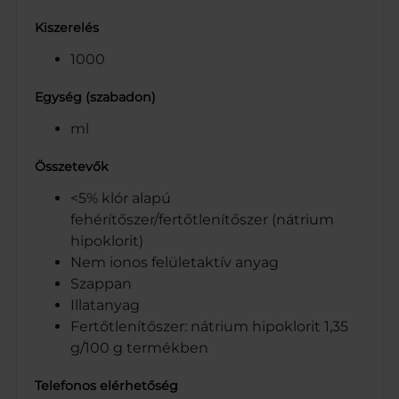
Kiszerelés
1000
Egység (szabadon)
ml
Összetevők
<5% klór alapú
fehérítőszer/fertőtlenítőszer (nátrium
hipoklorit)
Nem ionos felületaktív anyag
Szappan
Illatanyag
Fertőtlenítőszer: nátrium hipoklorit 1,35
g/100 g termékben
Telefonos elérhetőség