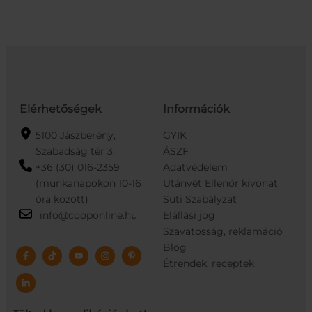
Elérhetőségek
Információk
5100 Jászberény,
GYIK
Szabadság tér 3.
ÁSZF
+36 (30) 016-2359
Adatvédelem
(munkanapokon 10-16
Utánvét Ellenőr kivonat
óra között)
Süti Szabályzat
info@cooponline.hu
Elállási jog
Szavatosság, reklamáció
Blog
Étrendek, receptek