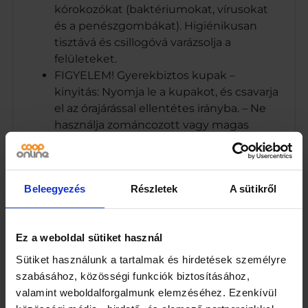
kórokozókat (baktériumokat, vírusokat
és a penészgombákat). Higiénikusan
tisztává és csillogóvá varázsolja a
felületeket.
FIGYELEM! Gyerekbiztos kupak –
kinyitás: Nyomja le a kupakot, és csavarja
el az órajárással ellentétes irányba. – Ne
használja zománcozott vagy magas
fényű fémfelületeken (króm, arany). – Ne
használja színes textíliákhoz, gyapjú,
selyem, műszálas anyagokhoz, bőrhöz és
Beleegyezés
Részletek
A sütikről
olyan ruhaneműkhöz, melyek speciális
bevonatot tartalmaznak, pl. lángálló
bevonat, valamint a csomagoláson
Ez a weboldal sütiket használ
látható jelzéssel ellátott textíliákhoz. –
Mindig olvassa el a ruhanemű kezelési
Sütiket használunk a tartalmak és hirdetések személyre
útmutatóját. – A hypo oldat tartós
szabásához, közösségi funkciók biztosításához,
érintkezése fémfelülettel (pl.
valamint weboldalforgalmunk elemzéséhez. Ezenkívül
fémgombok) elszíneződést okozhat. – Ne