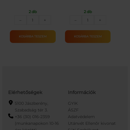
2 db
2 db
Elektromos
Zsoké
–
+
–
+
Rock
baba
Gitár
lóval
gyermekeknek
mennyiség
KOSÁRBA TESZEM
KOSÁRBA TESZEM
piros
színben
mennyiség
Elérhetőségek
Információk
5100 Jászberény,
GYIK
Szabadság tér 3.
ÁSZF
+36 (30) 016-2359
Adatvédelem
(munkanapokon 10-16
Utánvét Ellenőr kivonat
óra között)
Süti Szabályzat