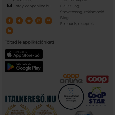
info@cooponline.hu
Elállási jog
Szavatosság, reklamáció
Blog
Étrendek, receptek
Töltsd le applikációnkat!