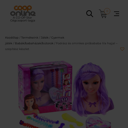
Ugrás
a
0
tartalomhoz
Kezdőlap
/
Termékeink
/
Játék
/
Gyermek
játék
/
Babák/babaházak/bútorok
/ Fodrász és sminkes próbababa lila hajjal –
szépítész készlet