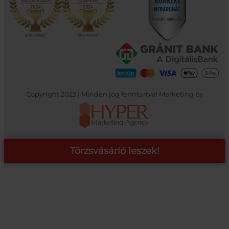
Copyright 2023 | Minden jog fenntartva! Marketing by
Törzsvásárló leszek!
COOP ONLINE – TÖRZSVÁSÁRLÓI PROGRAM
A Coop Online-nál értékeljük hűséged, így létre hoztunk egy
törzsvásárlói programot, amely azonnali kedvezményekre,
pontgyűjtésre és beváltásra, illetve további szuper ajánlatokra
jogosít fel.