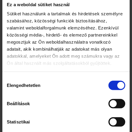
y
– mellszobor 21 x 19 cm.
Ez a weboldal sütiket használ
i
s
Sütiket használunk a tartalmak és hirdetések személyre
é
szabásához, közösségi funkciók biztosításához,
g
valamint weboldalforgalmunk elemzéséhez. Ezenkívül
közösségi média-, hirdető- és elemező partnereinkkel
Kapcsolódó termékek
megosztjuk az Ön weboldalhasználatra vonatkozó
adatait, akik kombinálhatják az adatokat más olyan
adatokkal, amelyeket Ön adott meg számukra vagy az
Ön által használt más szolgáltatásokból gyűjtöttek.
Hozzájárulás
Elengedhetetlen
kiválasztása
Beállítások
Aqua Magic
Tűzoltó készlet
rajzszőnyeg
Statisztikai
2700
Ft
10900
Ft