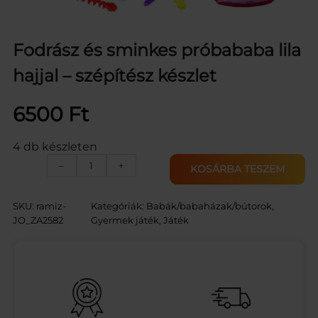
Fodrász és sminkes próbababa lila
hajjal – szépítész készlet
6500
Ft
4 db készleten
F
–
+
KOSÁRBA TESZEM
o
d
r
SKU:
ramiz-
Kategóriák:
Babák/babaházak/bútorok
, 
á
JO_ZA2582
Gyermek játék
, 
Játék
s
z
é
s
s
m
i