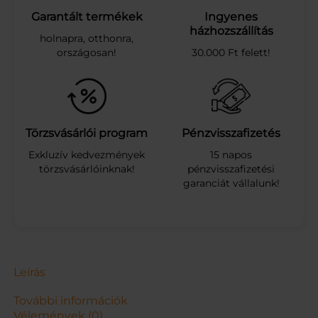
n
Garantált termékek
Ingyenes
k
házhozszállítás
holnapra, otthonra,
e
országosan!
30.000 Ft felett!
s
p
r
ó
b
a
Törzsvásárlói program
Pénzvisszafizetés
b
Exkluzív kedvezmények
15 napos
a
törzsvásárlóinknak!
pénzvisszafizetési
b
garanciát vállalunk!
a
l
i
l
a
h
a
Leírás
j
j
További információk
a
Vélemények (0)