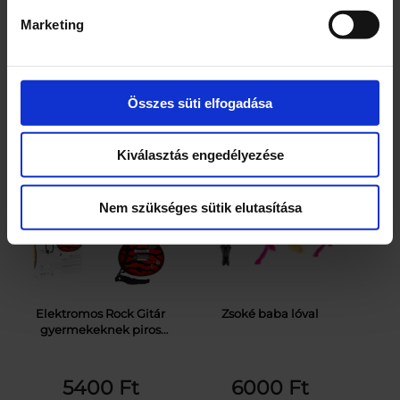
Marketing
8 db
1 db
Aqua
Tűzoltó
–
+
–
+
Magic
készlet
rajzszőnyeg
mennyiség
Összes süti elfogadása
mennyiség
KOSÁRBA TESZEM
KOSÁRBA TESZEM
Kiválasztás engedélyezése
Nem szükséges sütik elutasítása
Elektromos Rock Gitár
Zsoké baba lóval
gyermekeknek piros
színben
5400
Ft
6000
Ft