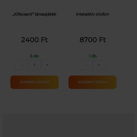
„Kifacsaró” társasjáték
Interaktív xilofon
2400
Ft
8700
Ft
6 db
1 db
"Kifacsaró"
Interaktív
–
+
–
+
társasjáték
xilofon
mennyiség
mennyiség
KOSÁRBA TESZEM
KOSÁRBA TESZEM