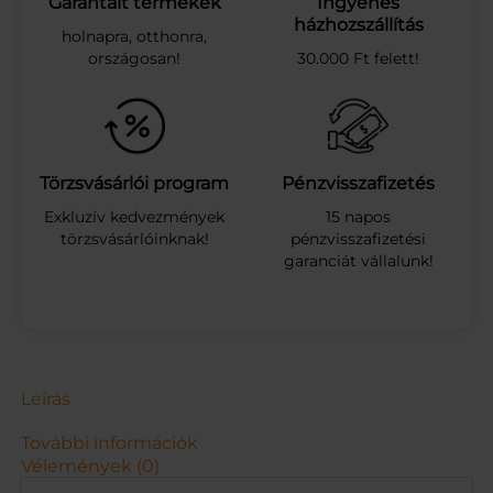
Garantált termékek
Ingyenes
t
házhozszállítás
holnapra, otthonra,
a
országosan!
30.000 Ft felett!
n
g
G
T
5
0
Törzsvásárlói program
Pénzvisszafizetés
0
Exkluzív kedvezmények
15 napos
k
törzsvásárlóinknak!
pénzvisszafizetési
é
garanciát vállalunk!
k
t
á
v
i
r
á
Leírás
n
y
További információk
í
Vélemények (0)
t