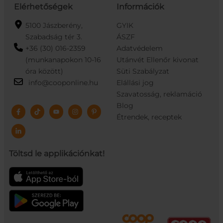
Elérhetőségek
Információk
5100 Jászberény,
GYIK
Szabadság tér 3.
ÁSZF
+36 (30) 016-2359
Adatvédelem
(munkanapokon 10-16
Utánvét Ellenőr kivonat
óra között)
Süti Szabályzat
info@cooponline.hu
Elállási jog
Szavatosság, reklamáció
Blog
Étrendek, receptek
Töltsd le applikációnkat!