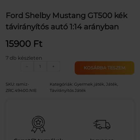
Ford Shelby Mustang GT500 kék
távirányítós autó 1:14 arányban
15900
Ft
7 db készleten
F
–
+
KOSÁRBA TESZEM
o
r
d
SKU:
ramiz-
Kategóriák:
Gyermek játék
, 
Játék
, 
S
ZRC.49400.NIE
Távirányítós Játék
h
e
l
b
y
M
u
s