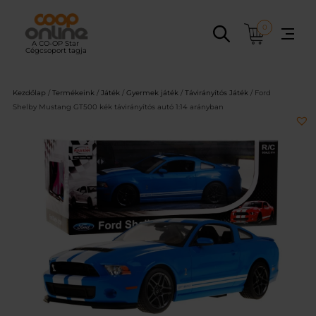
Ugrás
a
0
tartalomhoz
Kezdőlap
/
Termékeink
/
Játék
/
Gyermek játék
/
Távirányítós Játék
/ Ford
Shelby Mustang GT500 kék távirányítós autó 1:14 arányban