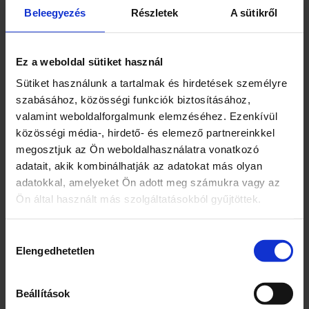
y
jellemzői:vezetés minden irányba (előre-hátra-
Beleegyezés
Részletek
A sütikről
i
balra-jobbra)gumi kerekekLED fények (első,
s
hátsó)lengéscsillapítókA készlet tartalma:autó
é
1:14 méretaránybantávirányító antennával
g
Ez a weboldal sütiket használ
(27MHz fekete autó, 40MHz játékgép)színes
Sütiket használunk a tartalmak és hirdetések személyre
csomagolásMéretek:autó méretei kb. 34 x 14 x
szabásához, közösségi funkciók biztosításához,
10 cmcsomagolás mérete kb. 38,5 x 12 x 10 cm
valamint weboldalforgalmunk elemzéséhez. Ezenkívül
közösségi média-, hirdető- és elemező partnereinkkel
megosztjuk az Ön weboldalhasználatra vonatkozó
adatait, akik kombinálhatják az adatokat más olyan
adatokkal, amelyeket Ön adott meg számukra vagy az
Kapcsolódó termékek
Ön által használt más szolgáltatásokból gyűjtöttek.
Hozzájárulás
Elengedhetetlen
kiválasztása
Beállítások