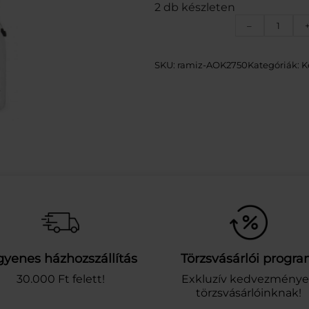
2 db készleten
G
–
a
r
d
SKU:
ramiz-AOK2750
Kategóriák:
K
e
n
L
i
n
e
n
a
g
y
n
y
o
m
gyenes házhozszállítás
Törzsvásárlói progr
á
30.000 Ft felett!
Exkluzív kedvezmény
s
törzsvásárlóinknak!
ú