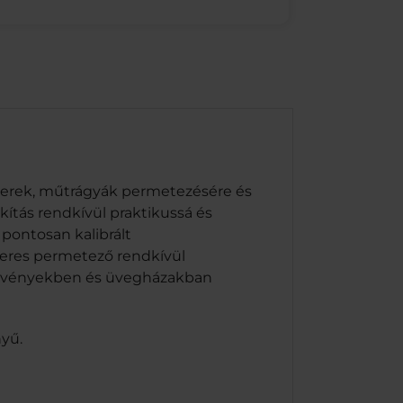
szerek, műtrágyák permetezésére és
kítás rendkívül praktikussá és
pontosan kalibrált
teres permetező rendkívül
gnövényekben és üvegházakban
nyű.