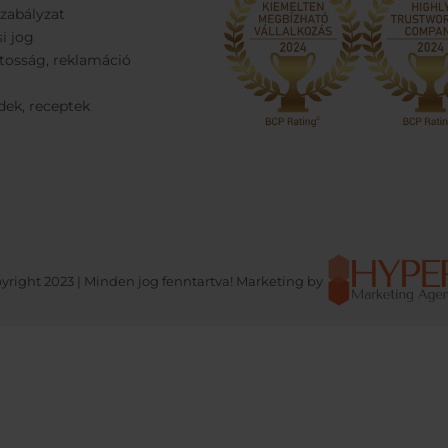
Szabályzat
si jog
tosság, reklamáció
dek, receptek
yright 2023 | Minden jog fenntartva! Marketing by