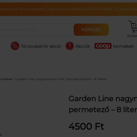
pokon 10-16 óra között)
|
Ingyenes kiszállítás 30.000 Ft felett!
|
15 napos pén
KERESÉS
Kosa
Törzsvásárlói akció
Akciók
termékek
termékek
/ Garden Line nagynyomású háti / kézi permetező – 8 literes
Garden Line nagyn
permetező – 8 lite
4500
Ft