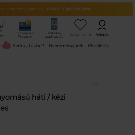
zvisszafizetési garancia!
|
Rólunk
|
Ügyfélszolgálat
0
ram
Spórolj többet!
Nyereményjáték
Kiszállítás
yomású háti / kézi
res