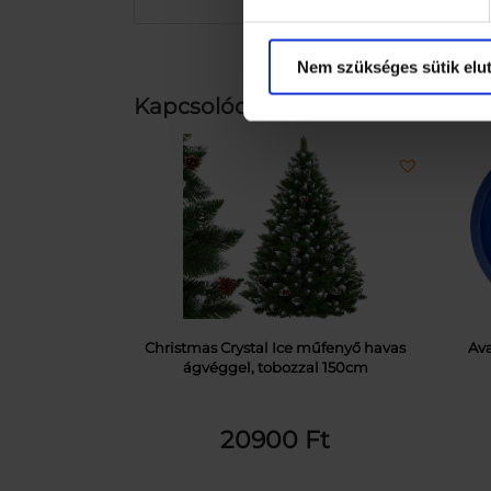
Nem szükséges sütik elut
Kapcsolódó termékek
Christmas Crystal Ice műfenyő havas
Av
ágvéggel, tobozzal 150cm
20900
Ft