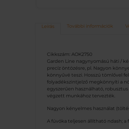
További információk
V
Leírás
Cikkszám: AOK2750
Garden Line nagynyomású háti / ké
precíz öntözésre, pl. Nagyon könnye
könnyűvé teszi. Hosszú tömlővel fe
folyadékszintjelző megkönnyíti a n
egyszerűen használható, robusztus
végzett munkához tervezték.
Nagyon kényelmes használat (töltés
A fúvóka teljesen állítható ndash; a