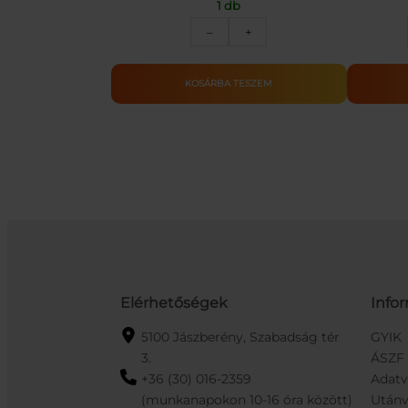
1 db
Christmas
–
+
Crystal
Ice
műfenyő
KOSÁRBA TESZEM
havas
ágvéggel,
tobozzal
150cm
mennyiség
Elérhetőségek
Info
5100 Jászberény, Szabadság tér
GYIK
3.
ÁSZF
+36 (30) 016-2359
Adat
(munkanapokon 10-16 óra között)
Utánv