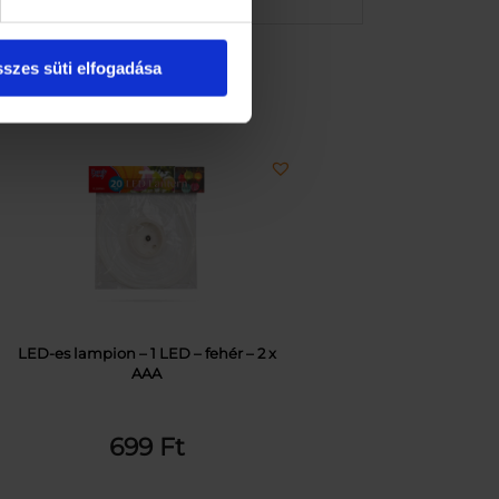
szes süti elfogadása
LED-es lampion – 1 LED – fehér – 2 x
AAA
699
Ft