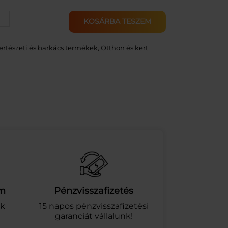
+
KOSÁRBA TESZEM
ertészeti és barkács termékek
, 
Otthon és kert
am
Pénzvisszafizetés
ek
15 napos pénzvisszafizetési
garanciát vállalunk!