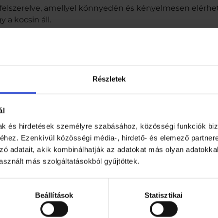
e
felszerelve, amellyel könnyedén és kényelmesen elérhe
r
a kocsin áll.
e
s
jelző megkönnyíti a növényvédő szerek és műtrágyák prec
m
e
 a nyomáspermetező a legnagyobb kényelmet nyújtja ho
n
n
Részletek
artalom: 8lTökéletes a kertjébeMegkönnyíti a termeszte
y
i
ja vanÁllítható lándzsával, zárral ellátvaTartós tankBiz
s
ál
é
g
mak és hirdetések személyre szabásához, közösségi funkciók biz
hez. Ezenkívül közösségi média-, hirdető- és elemező partner
zó adatait, akik kombinálhatják az adatokat más olyan adatokka
sznált más szolgáltatásokból gyűjtöttek.
ókával
Beállítások
Statisztikai