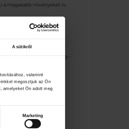
ti a magasabb növényeket is,
íz keverését.
sszabb használat során.
A sütikről
tt növények öntözését és
tonsági szelepAnyaga: műanyag –
tosításához, valamint
einkkel megosztjuk az Ön
l, amelyeket Ön adott meg
Marketing