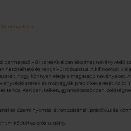
h
á
t
i
/
élemények (0)
k
é
z
i
p
e
zi permetező – 8 literesKiválóan alkalmas növényvédő 
r
n használható és rendkívül robusztus. A kifinomult kiala
m
lszerelt, hogy könnyen elérje a magasabb növényeket. A 
e
t
övényvédő szerek és műtrágyák precíz keverését.Az ötli
e
 és tartós. Kertben, telken, gyümölcsösökben, zöldsé
z
ő
–
nél és üzemi nyomás létrehozásánál), praktikus és kön
8
l
 finom ködtől az erős sugárig.
i
t