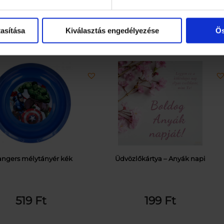
asítása
Kiválasztás engedélyezése
Ös
angers mélytányér kék
Üdvözlőkártya – Anyák napi
519
Ft
199
Ft