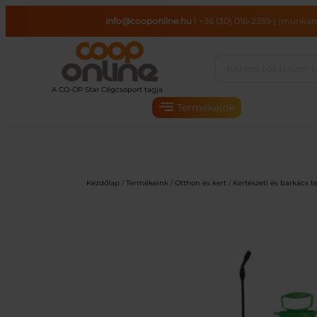
Ugrás
info@cooponline.hu
|
+36 (30) 016-2359
|
(munkana
a
tartalomhoz
Termékeink
Kezdőlap
/
Termékeink
/
Otthon és kert
/
Kertészeti és barkács 