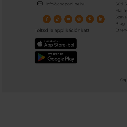
info@cooponline.hu
Süti 
Elállá
Szava
Blog
Étren
Töltsd le applikációnkat!
Cop