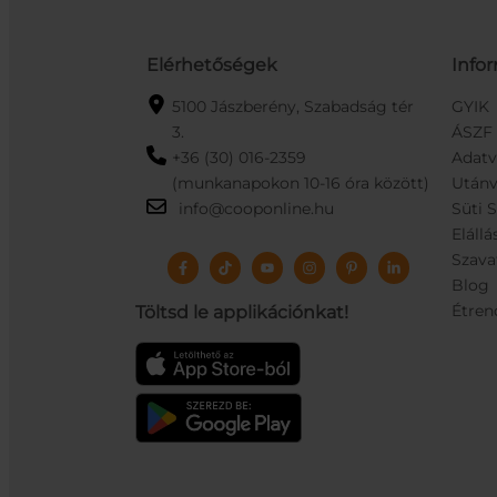
Elérhetőségek
Info
5100 Jászberény, Szabadság tér
GYIK
3.
ÁSZF
+36 (30) 016-2359
Adat
(munkanapokon 10-16 óra között)
Utánv
info@cooponline.hu
Süti 
Elállá
Szava
Blog
Étren
Töltsd le applikációnkat!