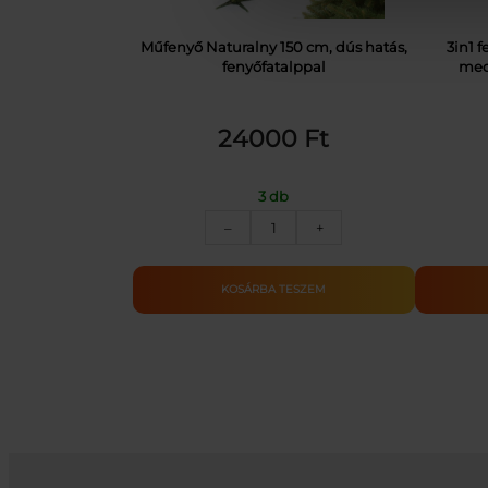
Műfenyő Naturalny 150 cm, dús hatás,
3in1 
fenyőfatalppal
med
24000
Ft
3 db
Műfenyő
–
+
Naturalny
150
cm,
KOSÁRBA TESZEM
dús
hatás,
fenyőfatalppal
mennyiség