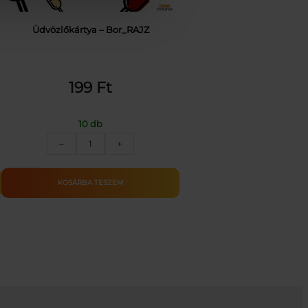
Üdvözlőkártya – Bor_RAJZ
199
Ft
10 db
Üdvözlőkártya
–
+
–
Bor_RAJZ
mennyiség
KOSÁRBA TESZEM