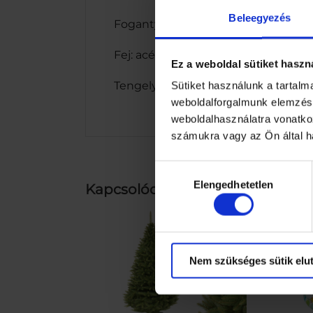
Beleegyezés
Fogantyú: gumi
Fej: acél
Ez a weboldal sütiket haszn
Tengely: üvegszálas szál
Sütiket használunk a tartal
weboldalforgalmunk elemzésé
weboldalhasználatra vonatko
számukra vagy az Ön által ha
Hozzájárulás
Elengedhetetlen
kiválasztása
Kapcsolódó termékek
Nem szükséges sütik elut