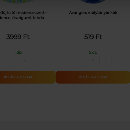
felfújható medence szett –
Avangers mélytányér kék
ence, úszógumi, labda
3999
Ft
519
Ft
1 db
5 db
3in1
Avangers
–
+
–
+
felfújható
mélytányér
medence
kék
szett
mennyiség
KOSÁRBA TESZEM
KOSÁRBA TESZEM
–
medence,
úszógumi,
labda
mennyiség