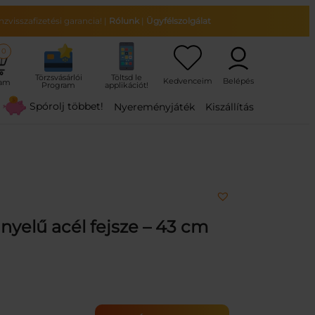
zvisszafizetési garancia!
|
Rólunk
|
Ügyfélszolgálat
0
ram
Spórolj többet!
Nyereményjáték
Kiszállítás
nyelű acél fejsze – 43 cm