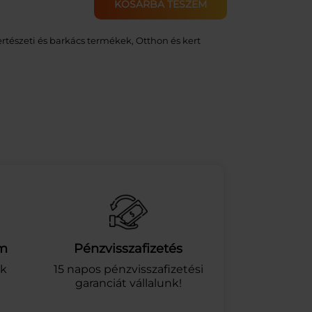
KOSÁRBA TESZEM
rtészeti és barkács termékek
, 
Otthon és kert
am
Pénzvisszafizetés
ek
15 napos pénzvisszafizetési
garanciát vállalunk!