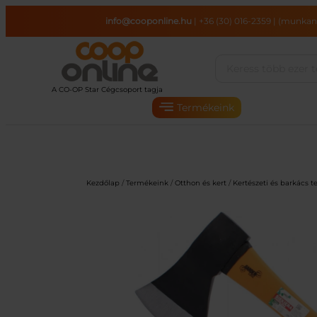
Ugrás
info@cooponline.hu
|
+36 (30) 016-2359
|
(munkana
a
tartalomhoz
Termékeink
Kezdőlap
/
Termékeink
/
Otthon és kert
/
Kertészeti és barkács 