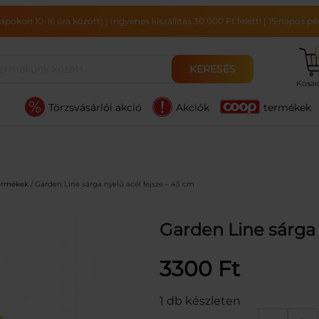
pokon 10-16 óra között)
|
Ingyenes kiszállítás 30.000 Ft felett!
|
15 napos pén
KERESÉS
Kosa
Törzsvásárlói akció
Akciók
termékek
termékek
/ Garden Line sárga nyelű acél fejsze – 43 cm
Garden Line sárga 
3300
Ft
1 db készleten
G