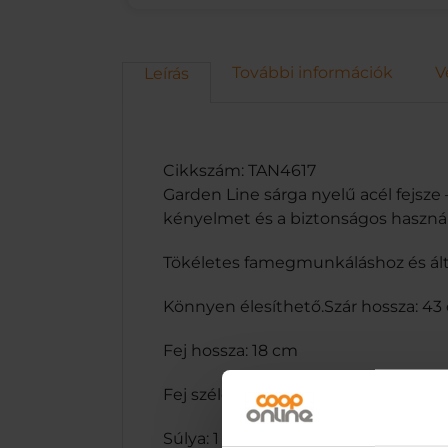
További információk
V
Leírás
Cikkszám: TAN4617
Garden Line sárga nyelű acél fejsze
kényelmet és a biztonságos használ
Tökéletes famegmunkáláshoz és álta
Könnyen élesíthető.Szár hossza: 43
Fej hossza: 18 cm
Fej szélessége: 12,5 cm
Súlya: 1 kg