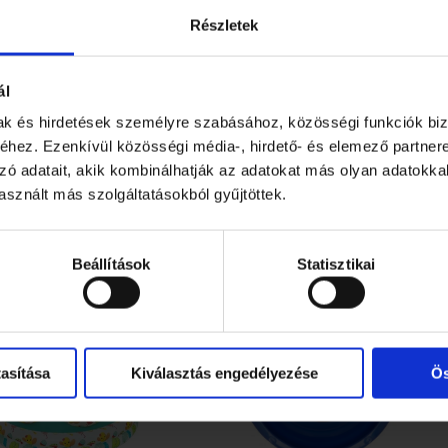
Részletek
ál
mak és hirdetések személyre szabásához, közösségi funkciók biz
hez. Ezenkívül közösségi média-, hirdető- és elemező partner
zó adatait, akik kombinálhatják az adatokat más olyan adatokka
sznált más szolgáltatásokból gyűjtöttek.
Beállítások
Statisztikai
asítása
Kiválasztás engedélyezése
Ös