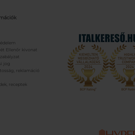
rmációk
védelem
ét Ellenőr kivonat
Szabályzat
si jog
tosság, reklamáció
dek, receptek