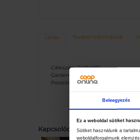
További információk
V
Leírás
Cikkszám: FUR4051
GardenLine 4 ágú kerti villa-120 cmT
Porszórt acél nyél-Csúszásmentes-
Beleegyezés
Ez a weboldal sütiket haszn
Kapcsolódó termékek
Sütiket használunk a tartal
weboldalforgalmunk elemzésé