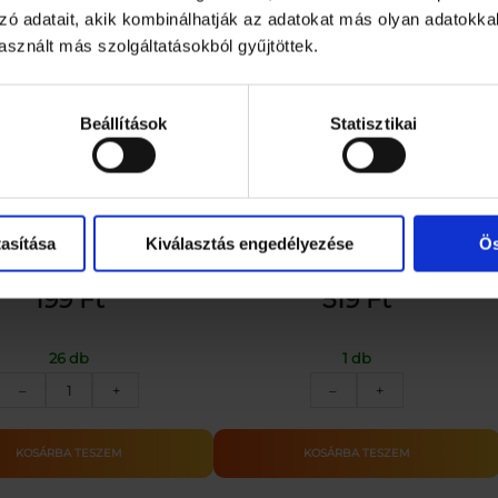
zó adatait, akik kombinálhatják az adatokat más olyan adatokka
sznált más szolgáltatásokból gyűjtöttek.
Beállítások
Statisztikai
ártya – Születésnap_MUFFIN
Frozen mélytányér kék
asítása
Kiválasztás engedélyezése
Ös
199
Ft
519
Ft
26 db
1 db
Üdvözlőkártya
Frozen
–
+
–
+
–
mélytányér
Születésnap_MUFFIN
kék
mennyiség
mennyiség
KOSÁRBA TESZEM
KOSÁRBA TESZEM