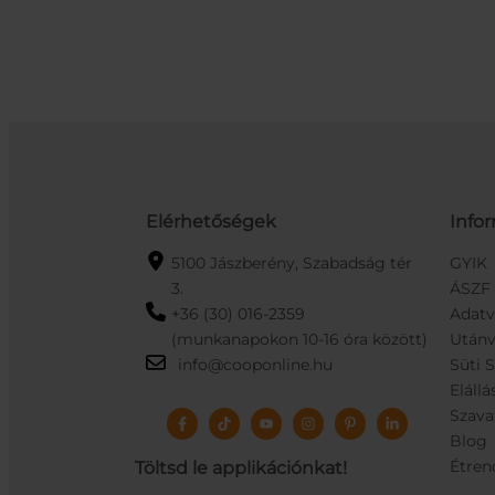
Elérhetőségek
Info
5100 Jászberény, Szabadság tér
GYIK
3.
ÁSZF
+36 (30) 016-2359
Adat
(munkanapokon 10-16 óra között)
Utánv
info@cooponline.hu
Süti 
Elállá
Szava
Blog
Étren
Töltsd le applikációnkat!