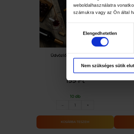
weboldalhasználatra vonatko
számukra vagy az Ön által ha
Hozzájárulás
Elengedhetetlen
kiválasztása
Üdvözlőkártya – Bor_KÉP
Üdvözlők
Nem szükséges sütik elut
199
Ft
10 db
Üdvözlőkártya
–
+
–
Bor_KÉP
mennyiség
KOSÁRBA TESZEM