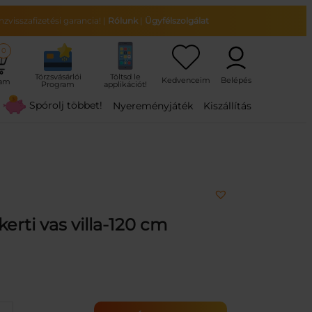
zvisszafizetési garancia!
|
Rólunk
|
Ügyfélszolgálat
0
ram
Spórolj többet!
Nyereményjáték
Kiszállítás
erti vas villa-120 cm