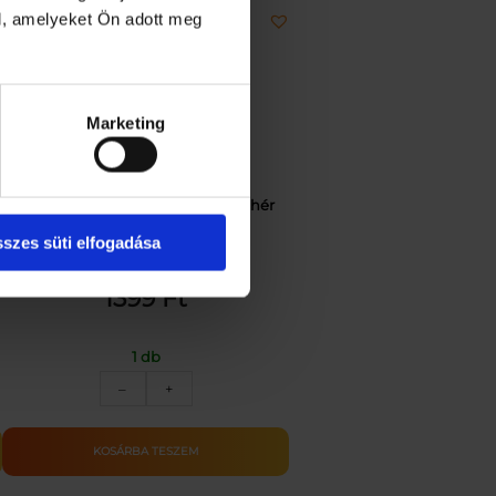
l, amelyeket Ön adott meg
Marketing
Szolár lampion – fehér – hidegfehér
LED – 21 cm
szes süti elfogadása
1399
Ft
1 db
Szolár
–
+
lampion
–
fehér
KOSÁRBA TESZEM
–
hidegfehér