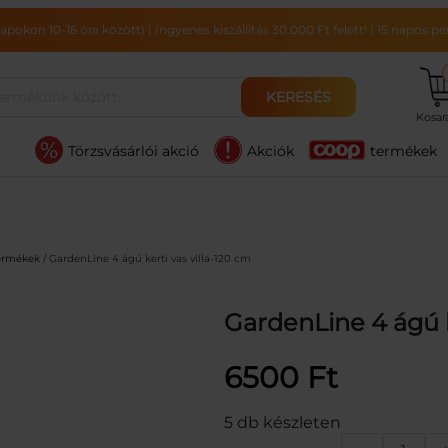
pokon 10-16 óra között)
|
Ingyenes kiszállítás 30.000 Ft felett!
|
15 napos pén
KERESÉS
Kosa
Törzsvásárlói akció
Akciók
termékek
termékek
/ GardenLine 4 ágú kerti vas villa-120 cm
GardenLine 4 ágú k
6500
Ft
5 db készleten
G