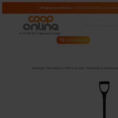
Ugrás
info@cooponline.hu
|
+36 (30) 016-2359
|
(munkana
a
tartalomhoz
Termékeink
Kezdőlap
/
Termékeink
/
Otthon és kert
/
Kertészeti és barkács 