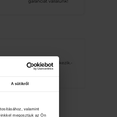
garanciát vállalunk!
a. D alakú fogantyúval rendelkezik.-
A sütikről
tosításához, valamint
einkkel megosztjuk az Ön