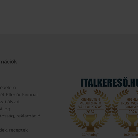
rmációk
védelem
ét Ellenőr kivonat
Szabályzat
si jog
tosság, reklamáció
dek, receptek