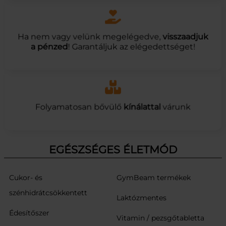
Ha nem vagy velünk megelégedve,
visszaadjuk
a pénzed
! Garantáljuk az elégedettséget!
Folyamatosan bővülő
kínálattal
várunk
EGÉSZSÉGES ÉLETMÓD
Cukor- és
GymBeam termékek
szénhidrátcsökkentett
Laktózmentes
Édesítőszer
Vitamin / pezsgőtabletta