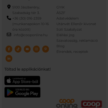
5100 Jászberény,
GYIK
Szabadság tér 3.
ÁSZF
+36 (30) 016-2359
Adatvédelem
(munkanapokon 10-16
Utánvét Ellenőr kivonat
óra között)
Süti Szabályzat
info@cooponline.hu
Elállási jog
Szavatosság, reklamáció
Blog
Étrendek, receptek
Töltsd le applikációnkat!