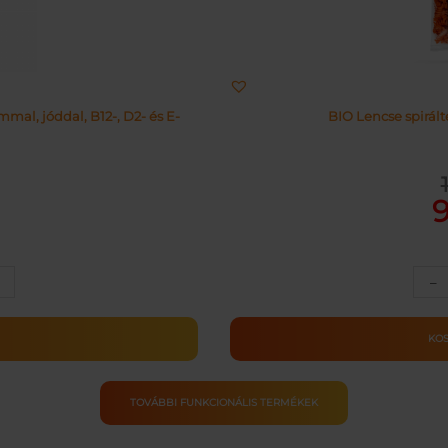
al, jóddal, B12-, D2- és E-
BIO Lencse spirál
Or
Cu
pr
pr
wa
is:
11
91
–
ULA
M
KO
ség
TOVÁBBI FUNKCIONÁLIS TERMÉKEK