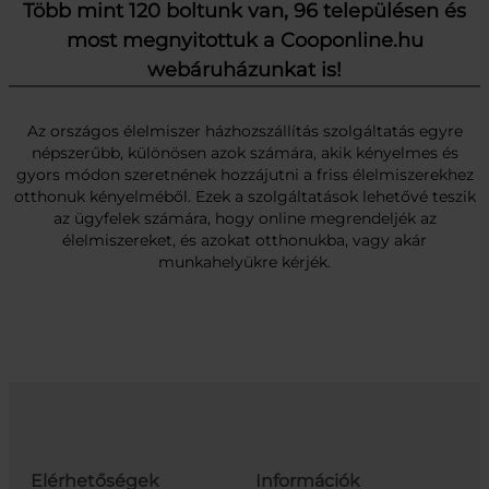
Több mint 120 boltunk van, 96 településen és
most megnyitottuk a Cooponline.hu
webáruházunkat is!
Az országos élelmiszer házhozszállítás szolgáltatás egyre
népszerűbb, különösen azok számára, akik kényelmes és
gyors módon szeretnének hozzájutni a friss élelmiszerekhez
otthonuk kényelméből. Ezek a szolgáltatások lehetővé teszik
az ügyfelek számára, hogy online megrendeljék az
élelmiszereket, és azokat otthonukba, vagy akár
munkahelyükre kérjék.
Elérhetőségek
Információk