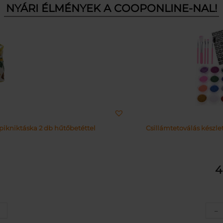
NYÁRI ÉLMÉNYEK A COOPONLINE-NAL!
pikniktáska 2 db hűtőbetéttel
Csillámtetoválás készlet
z
–