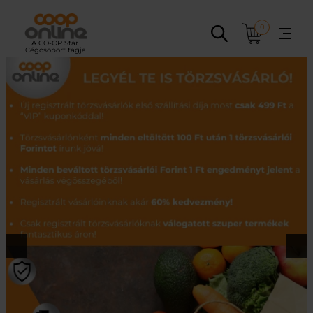
Ugrás
a
0
tartalomhoz