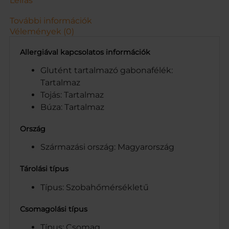
Leírás
0
0
További információk
G
Vélemények (0)
m
e
Allergiával kapcsolatos információk
n
n
Glutént tartalmazó gabonafélék:
y
Tartalmaz
i
Tojás: Tartalmaz
s
Búza: Tartalmaz
é
g
Ország
Származási ország: Magyarország
Tárolási típus
Típus: Szobahőmérsékletű
Csomagolási típus
Típus: Csomag