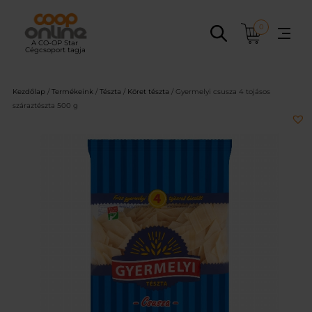
Ugrás
a
0
tartalomhoz
Kezdőlap
/
Termékeink
/
Tészta
/
Köret tészta
/ Gyermelyi csusza 4 tojásos
száraztészta 500 g