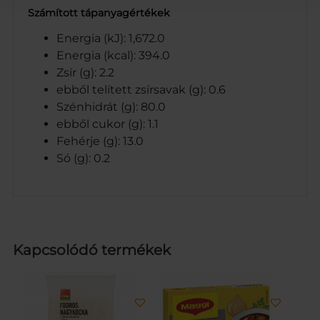
Számított tápanyagértékek
Energia (kJ): 1,672.0
Energia (kcal): 394.0
Zsír (g): 2.2
ebből telített zsírsavak (g): 0.6
Szénhidrát (g): 80.0
ebből cukor (g): 1.1
Fehérje (g): 13.0
Só (g): 0.2
Kapcsolódó termékek