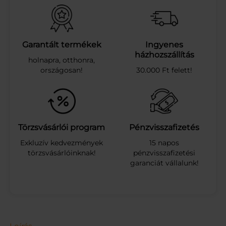
Y
I
T
É
S
Garantált termékek
Ingyenes
Z
házhozszállítás
holnapra, otthonra,
T
országosan!
30.000 Ft felett!
A
4
T
O
J
Á
Törzsvásárlói program
Pénzvisszafizetés
S
Exkluzív kedvezmények
15 napos
O
törzsvásárlóinknak!
pénzvisszafizetési
S
garanciát vállalunk!
C
S
U
S
Z
A
5