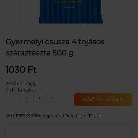
Gyermelyi csusza 4 tojásos
száraztészta 500 g
1030
Ft
2060 Ft / kg
6 db készleten
G
–
+
KOSÁRBA TESZEM
Y
E
R
SKU:
1155734000
Kategóriák:
Köret tészta
, 
Tészta
M
E
L