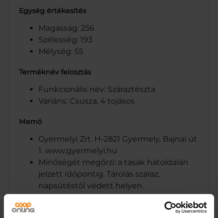
Egység értékesítés
Magasság: 256
Szélesség: 193
Mélység: 55
Terméknév felosztás
Funkcionális név: Száraztészta
Variáns: Csusza, 4 tojásos
Memó
Gyermelyi Zrt. H-2821 Gyermely, Bajnai út
1. www.gyermelyi.hu
Minőségét megőrzi: a tasak hátoldalán
jelzett időpontig. Tárolás száraz,
napsütéstől védett helyen.
Gyermelyi Zrt. H-2821 Gyermely, Bajnai út
1. www.gyermelyi.hu