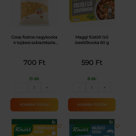
Coop fodros nagykocka
Maggi füstölt ízű
4 tojásos száraztészta
ízesítőkocka 60 g
500 g
700
Ft
590
Ft
21 db
8 db
COOP
MAGGI
–
+
–
+
4TOJ.SZÁRAZTÉSZTA
FÜSTÖLTHÚS
F.NAGYKOCKA
KOCKA
500G
60G
KOSÁRBA TESZEM
KOSÁRBA TESZEM
mennyiség
mennyiség