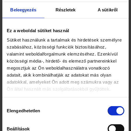
4 tojásos száraztészta, csusza
H-2821 Gyermely, Bajnai út 1.
Beleegyezés
Részletek
A sütikről
Magyar Termék
Márka
Ez a weboldal sütiket használ
Gyermelyi
Sütiket használunk a tartalmak és hirdetések személyre
szabásához, közösségi funkciók biztosításához,
Jellemzők
valamint weboldalforgalmunk elemzéséhez. Ezenkívül
közösségi média-, hirdető- és elemező partnereinkkel
Friss gyermelyi tojással készült
megosztjuk az Ön weboldalhasználatra vonatkozó
Kiszerelés
adatait, akik kombinálhatják az adatokat más olyan
adatokkal, amelyeket Ön adott meg számukra vagy az
500
Ön által használt más szolgáltatásokból gyűjtöttek.
Egység (szabadon)
Hozzájárulás
g
Elengedhetetlen
kiválasztása
Összetevők
Beállítások
Tésztaipari búzaliszt (glutént tartalmaz)