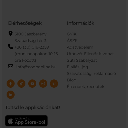
Elérhetőségek
Információk
5100 Jászberény,
GYIK
Szabadság tér 3.
ÁSZF
+36 (30) 016-2359
Adatvédelem
(munkanapokon 10-16
Utánvét Ellenőr kivonat
óra között)
Süti Szabályzat
info@cooponline.hu
Elállási jog
Szavatosság, reklamáció
Blog
Étrendek, receptek
Töltsd le applikációnkat!