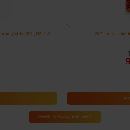
al, jóddal, B12-, D2- és E-
BIO Lencse spirál
Or
Cu
pr
pr
wa
is:
11
91
–
ULA
M
KO
ség
TOVÁBBI FUNKCIONÁLIS TERMÉKEK