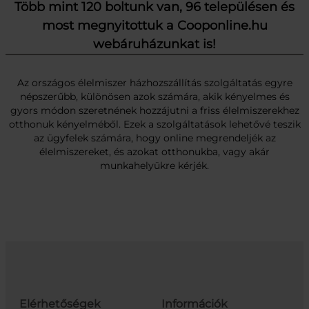
Több mint 120 boltunk van, 96 településen és
most megnyitottuk a Cooponline.hu
webáruházunkat is!
Az országos élelmiszer házhozszállítás szolgáltatás egyre
népszerűbb, különösen azok számára, akik kényelmes és
gyors módon szeretnének hozzájutni a friss élelmiszerekhez
otthonuk kényelméből. Ezek a szolgáltatások lehetővé teszik
az ügyfelek számára, hogy online megrendeljék az
élelmiszereket, és azokat otthonukba, vagy akár
munkahelyükre kérjék.
Elérhetőségek
Információk