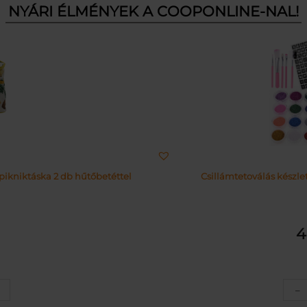
NYÁRI ÉLMÉNYEK A COOPONLINE-NAL!
pikniktáska 2 db hűtőbetéttel
Csillámtetoválás készlet
z
–