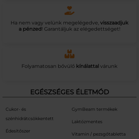
Ha nem vagy velünk megelégedve,
visszaadjuk
a pénzed
! Garantáljuk az elégedettséget!
Folyamatosan bővülő
kínálattal
várunk
EGÉSZSÉGES ÉLETMÓD
Cukor- és
GymBeam termékek
szénhidrátcsökkentett
Laktózmentes
Édesítőszer
Vitamin / pezsgőtabletta