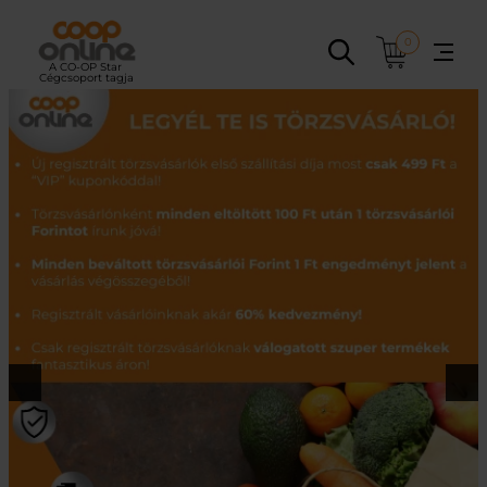
Ugrás
a
0
tartalomhoz