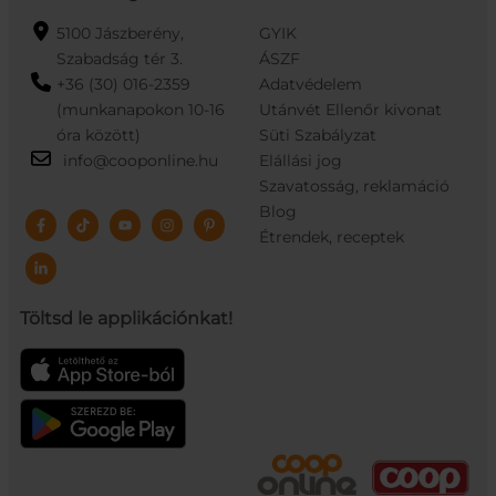
5100 Jászberény,
GYIK
Szabadság tér 3.
ÁSZF
+36 (30) 016-2359
Adatvédelem
(munkanapokon 10-16
Utánvét Ellenőr kivonat
óra között)
Süti Szabályzat
info@cooponline.hu
Elállási jog
Szavatosság, reklamáció
Blog
Étrendek, receptek
Töltsd le applikációnkat!