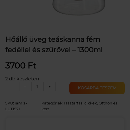
Hőálló üveg teáskanna fém
fedéllel és szűrővel – 1300ml
3700
Ft
2 db készleten
H
–
+
KOSÁRBA TESZEM
ő
á
l
SKU:
ramiz-
Kategóriák:
Háztartási cikkek
, 
Otthon és
l
LUT1571
kert
ó
ü
v