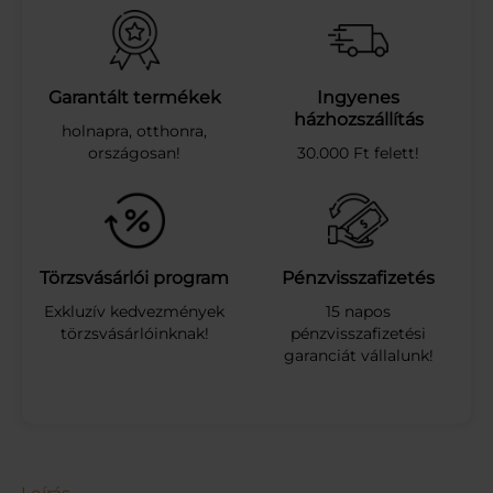
e
g
t
e
á
Garantált termékek
Ingyenes
s
házhozszállítás
holnapra, otthonra,
k
országosan!
30.000 Ft felett!
a
n
n
a
f
é
Törzsvásárlói program
Pénzvisszafizetés
m
Exkluzív kedvezmények
15 napos
f
törzsvásárlóinknak!
pénzvisszafizetési
e
garanciát vállalunk!
d
é
l
l
e
l
é