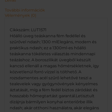
Leírás
s
s
További információk
z
Vélemények (0)
ű
r
ő
Cikkszám: LUT1571
v
Hőálló üveg teáskanna fém fedéllel és
e
szűrővel ndash; 1300 mlElegáns, modern és
l
praktikus ndash; ez a 1300ml-es hőálló
–
teáskanna tökéletes választás mindennapi
1
3
teázáshoz. A boroszilikát üvegből készült
0
kancsó ellenáll a magas hőmérsékletnek, így
0
közvetlenül forró vízzel is tölthető. A
m
rozsdamentes acél szűrő lehetővé teszi a
l
tealevelek vagy gyógynövények kényelmes
m
e
áztatását, míg a fém fedél biztos záródást és
n
hosszabb hőmegtartást garantál.Letisztult
n
dizájnja bármilyen konyhai enteriőrbe illik
y
ndash; akár otthoni használatra, akár elegáns
i