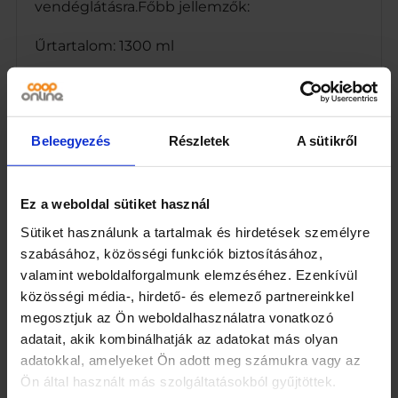
vendéglátásra.Főbb jellemzők:
s
é
g
Űrtartalom: 1300 ml
Anyag: Hőálló boroszilikát üveg +
rozsdamentes acél szűrő és fedél
Beleegyezés
Részletek
A sütikről
Kialakítás: Beépített szűrővel, levehető fém
fedéllel
Ez a weboldal sütiket használ
Tökéletes szálas teákhoz, gyógynövényekhez,
gyümölcsteákhoz
Sütiket használunk a tartalmak és hirdetések személyre
szabásához, közösségi funkciók biztosításához,
Hőállóság: Biztonságosan tölthető forró vízzel
valamint weboldalforgalmunk elemzéséhez. Ezenkívül
közösségi média-, hirdető- és elemező partnereinkkel
Mosogatógépben mosható (fedél és szűrő
megosztjuk az Ön weboldalhasználatra vonatkozó
külön is tisztítható)Ajánljuk:
adatait, akik kombinálhatják az adatokat más olyan
adatokkal, amelyeket Ön adott meg számukra vagy az
Tea-rajongóknak, irodai használatra,
Ön által használt más szolgáltatásokból gyűjtöttek.
vendéglátáshoz vagy igényes ajándékként.