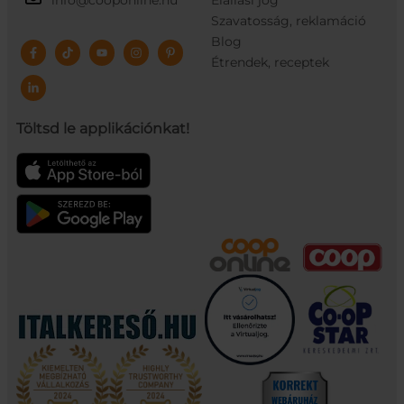
info@cooponline.hu
Elállási jog
Szavatosság, reklamáció
Blog
Étrendek, receptek
Töltsd le applikációnkat!