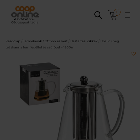
Ugrás
a
0
tartalomhoz
Kezdőlap
/
Termékeink
/
Otthon és kert
/
Háztartási cikkek
/ Hőálló üveg
teáskanna fém fedéllel és szűrővel – 1300ml