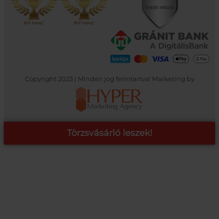
Copyright 2023 | Minden jog fenntartva! Marketing by
Törzsvásárló leszek!
COOP ONLINE – TÖRZSVÁSÁRLÓI PROGRAM
A Coop Online-nál értékeljük hűséged, így létre hoztunk egy
törzsvásárlói programot, amely azonnali kedvezményekre,
pontgyűjtésre és beváltásra, illetve további szuper ajánlatokra
jogosít fel.