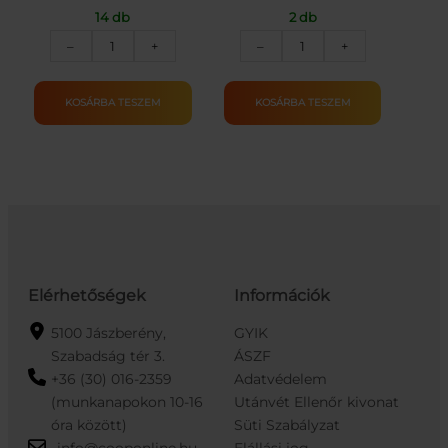
14 db
2 db
Üdvözlőkártya
LED-
–
+
–
+
–
es
Étel_SÖTÉT
lampion
mennyiség
–
KOSÁRBA TESZEM
KOSÁRBA TESZEM
1
LED
–
fehér
–
2
x
AAA
mennyiség
Elérhetőségek
Információk
5100 Jászberény,
GYIK
Szabadság tér 3.
ÁSZF
+36 (30) 016-2359
Adatvédelem
(munkanapokon 10-16
Utánvét Ellenőr kivonat
óra között)
Süti Szabályzat