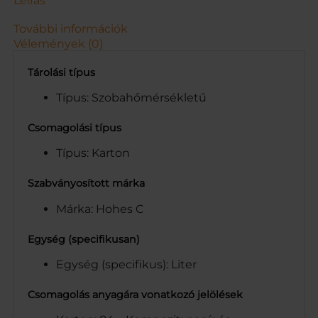
Leírás
0
0
További információk
%
Vélemények (0)
1
L
Tárolási típus
m
e
Típus: Szobahőmérsékletű
n
n
Csomagolási típus
y
Típus: Karton
i
s
é
Szabványosított márka
g
Márka: Hohes C
Egység (specifikusan)
Egység (specifikus): Liter
Csomagolás anyagára vonatkozó jelölések