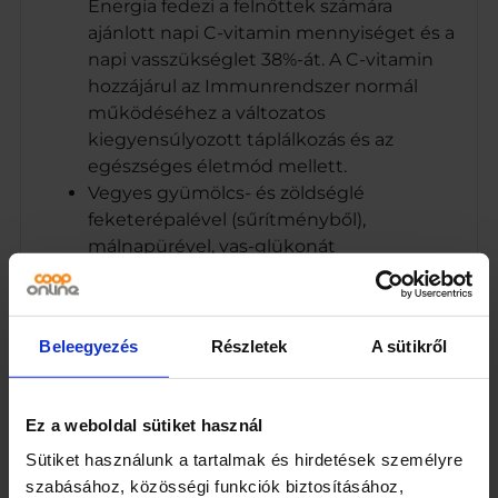
Energia fedezi a felnőttek számára
ajánlott napi C-vitamin mennyiséget és a
napi vasszükséglet 38%-át. A C-vitamin
hozzájárul az Immunrendszer normál
működéséhez a változatos
kiegyensúlyozott táplálkozás és az
egészséges életmód mellett.
Vegyes gyümölcs- és zöldséglé
feketerépalével (sűrítményből),
málnapürével, vas-glükonát
hozzáadásával
8600 Siófok, Május 1. u. 61.
1 doboz 4 adagot tartalmaz.
Beleegyezés
Részletek
A sütikről
Márka
Hohes C
Ez a weboldal sütiket használ
Sütiket használunk a tartalmak és hirdetések személyre
Jellemzők
szabásához, közösségi funkciók biztosításához,