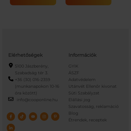
20X2G
250G
40G
mennyiség
mennyiség
Elérhetőségek
Információk
5100 Jászberény,
GYIK
Szabadság tér 3.
ÁSZF
+36 (30) 016-2359
Adatvédelem
(munkanapokon 10-16
Utánvét Ellenőr kivonat
óra között)
Süti Szabályzat
info@cooponline.hu
Elállási jog
Szavatosság, reklamáció
Blog
Étrendek, receptek