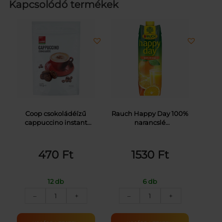
Kapcsolódó termékek
Coop csokoládéízű
Rauch Happy Day 100%
cappuccino instant
narancslé
kávéitalpor 100 g
narancslésűrítményből
1 l
470
Ft
1530
Ft
12 db
6 db
COOP
RAUCH
–
+
–
+
CAPPUCCINO
HAPPY
CSOKOLÁDÉ
DAY
UTT.
NARANCSLÉ100%ELO