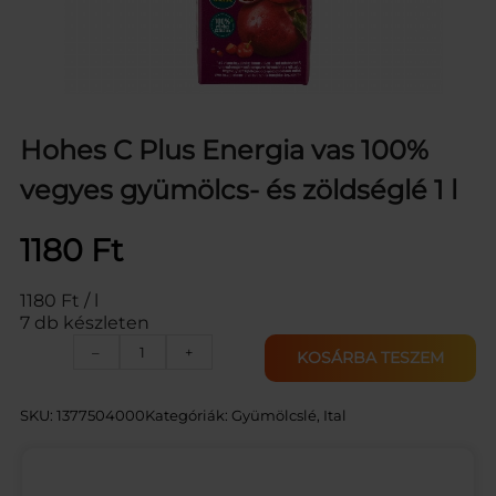
Hohes C Plus Energia vas 100%
vegyes gyümölcs- és zöldséglé 1 l
1180
Ft
1180 Ft / l
7 db készleten
H
–
+
KOSÁRBA TESZEM
O
H
E
SKU:
1377504000
Kategóriák:
Gyümölcslé
, 
Ital
S
C
P