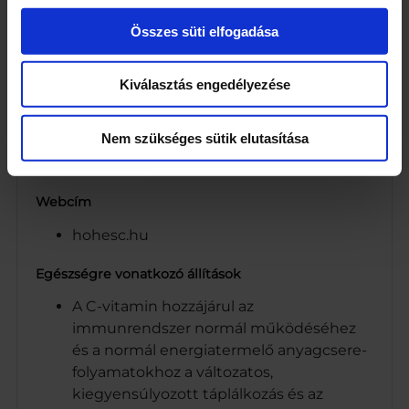
(alma 80%, paradicsom 4,5%, gránátalma
4%, acerola 3%, citrom)
Összes süti elfogadása
Feketerépalé 6,5% (sűrítményből)
Málnapüré 1,5%
Kiválasztás engedélyezése
Vas-II-glükonát
Telefonos elérhetőség
Nem szükséges sütik elutasítása
(36) 84 501 501
Webcím
hohesc.hu
Egészségre vonatkozó állítások
A C-vitamin hozzájárul az
immunrendszer normál működéséhez
és a normál energiatermelő anyagcsere-
folyamatokhoz a változatos,
kiegyensúlyozott táplálkozás és az