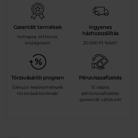
L
U
S
V
A
Garantált termékek
Ingyenes
S
házhozszállítás
holnapra, otthonra,
A
országosan!
30.000 Ft felett!
L
M
A
-
G
R
Törzsvásárlói program
Pénzvisszafizetés
Á
Exkluzív kedvezmények
15 napos
N
törzsvásárlóinknak!
pénzvisszafizetési
Á
garanciát vállalunk!
T
A
-
M
Á
L
1