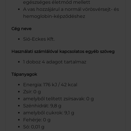
egészséges életmód mellett
A vas hozzájárul a normál vörösvérsejt- és
hemoglobin-képződéshez
Cég neve
Sió-Eckes Kft.
Használati számlálóval kapcsolatos egyéb szöveg
1 doboz 4 adagot tartalmaz
Tápanyagok
Energia: 176 kJ / 42 kcal
Zsír: 0 g
amelyből telített zsírsavak: 0 g
Szénhidrát: 9,8 g
amelyből cukrok: 9,1 g
Fehérje: 0 g
Só: 0,01 g