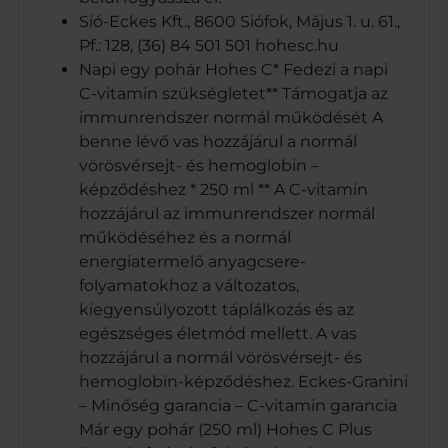
Sió-Eckes Kft., 8600 Siófok, Május 1. u. 61.,
Pf.: 128, (36) 84 501 501 hohesc.hu
Napi egy pohár Hohes C* Fedezi a napi
C-vitamin szükségletet** Támogatja az
immunrendszer normál működését A
benne lévő vas hozzájárul a normál
vörösvérsejt- és hemoglobin –
képződéshez * 250 ml ** A C-vitamin
hozzájárul az immunrendszer normál
működéséhez és a normál
energiatermelő anyagcsere-
folyamatokhoz a változatos,
kiegyensúlyozott táplálkozás és az
egészséges életmód mellett. A vas
hozzájárul a normál vörösvérsejt- és
hemoglobin-képződéshez. Eckes-Granini
– Minőség garancia – C-vitamin garancia
Már egy pohár (250 ml) Hohes C Plus