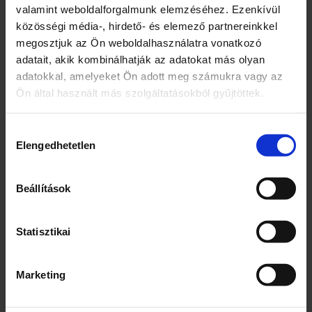
Élj a C-vitamin erejével!
valamint weboldalforgalmunk elemzéséhez. Ezenkívül
Vörösvérsejtek és hemoglobin normál
közösségi média-, hirdető- és elemező partnereinkkel
képződésének támogatására
megosztjuk az Ön weboldalhasználatra vonatkozó
Alma, feketerépa, paradicsom,
adatait, akik kombinálhatják az adatokat más olyan
gránátalma, málna
adatokkal, amelyeket Ön adott meg számukra vagy az
+ vitaminokkal és ásványi anyagokkal
Ön által használt más szolgáltatásokból gyűjtöttek.
100% gyümölcs és zöldség
Természetes C-vitaminban gazdag
Hozzájárulás
Gyümölcs- és zöldségtartalom: 100%
Elengedhetetlen
kiválasztása
Kiszerelés
Beállítások
1
Egység (szabadon)
Statisztikai
L
Összetevők
Marketing
Vegyes gyümölcslé sűrítményekből