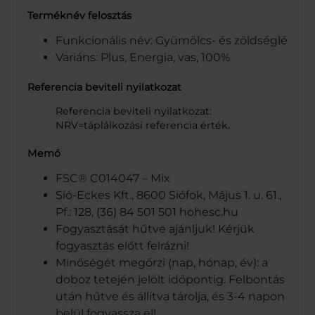
Terméknév felosztás
Funkcionális név: Gyümölcs- és zöldséglé
Variáns: Plus, Energia, vas, 100%
Referencia beviteli nyilatkozat
Referencia beviteli nyilatkozat:
NRV=táplálkozási referencia érték.
Memó
FSC® C014047 – Mix
Sió-Eckes Kft., 8600 Siófok, Május 1. u. 61.,
Pf.: 128, (36) 84 501 501 hohesc.hu
Fogyasztását hűtve ajánljuk! Kérjük
fogyasztás előtt felrázni!
Minőségét megőrzi (nap, hónap, év): a
doboz tetején jelölt időpontig. Felbontás
után hűtve és állítva tárolja, és 3-4 napon
belül fogyassza el!