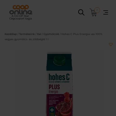
Ugrás
a
0
tartalomhoz
Kezdőlap
/
Termékeink
/
Ital
/
Gyümölcslé
/ Hohes C Plus Energia vas 100%
vegyes gyümölcs- és zöldséglé 1 l