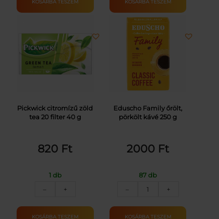
KOSÁRBA TESZEM
KOSÁRBA TESZEM
100G
1L
mennyiség
mennyiség
Pickwick citromízű zöld
Eduscho Family őrölt,
tea 20 filter 40 g
pörkölt kávé 250 g
820
Ft
2000
Ft
1 db
87 db
PICKWICK
EDUSCHO
–
+
–
+
ZÖLD
FAMILY
TEA
KÁVÉ
CITROMMAL
ŐRÖLT
KOSÁRBA TESZEM
KOSÁRBA TESZEM