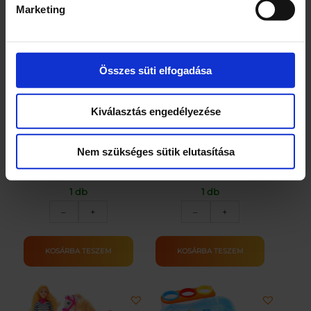
Marketing
Összes süti elfogadása
Mása gyurmakészlet
Tűzoltó készlet
Kiválasztás engedélyezése
6300
Ft
10900
Ft
Nem szükséges sütik elutasítása
1 db
1 db
Mása
Tűzoltó
–
+
–
+
gyurmakészlet
készlet
mennyiség
mennyiség
KOSÁRBA TESZEM
KOSÁRBA TESZEM