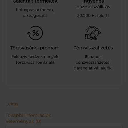
Garantált termékek
Ingyenes
z
házhozszállítás
holnapra, otthonra,
t
országosan!
30.000 Ft felett!
á
b
l
a
n
e
Törzsvásárlói program
Pénzvisszafizetés
m
Exkluzív kedvezmények
15 napos
c
törzsvásárlóinknak!
pénzvisszafizetési
s
garanciát vállalunk!
a
k
g
y
e
r
e
Leírás
k
e
További információk
k
Vélemények (0)
n