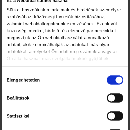
Ez a weboldal sütiket használ
n
y
A készlet tartalmaz egy tollat, amely
Sütiket használunk a tartalmak és hirdetések személyre
i
megkönnyíti az írást a táblagépre.
szabásához, közösségi funkciók biztosításához,
s
valamint weboldalforgalmunk elemzéséhez. Ezenkívül
é
Az első grafikus tábla egy gyermek számára
g
közösségi média-, hirdető- és elemező partnereinkkel
egy olyan játék, amely megfertőzheti a
megosztjuk az Ön weboldalhasználatra vonatkozó
gyermeket a rajongás iránti rajongással,
adatait, akik kombinálhatják az adatokat más olyan
valamint saját koncepciók és grafikák
adatokkal, amelyeket Ön adott meg számukra vagy az
létrehozásával.
Ön által használt más szolgáltatásokból gyűjtöttek.
A készlet karton, színes csomagolásban van.
Hozzájárulás
Elengedhetetlen
kiválasztása
Beállítások
Kapcsolódó termékek
Statisztikai