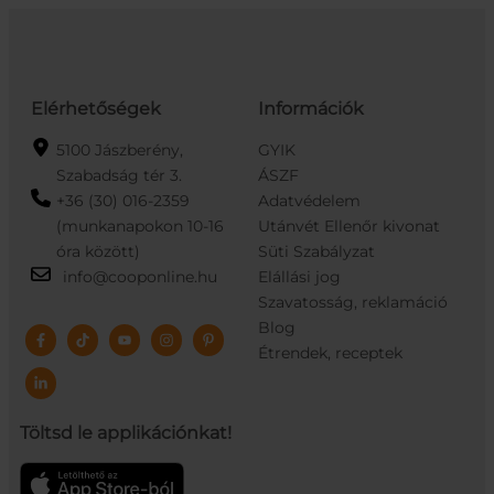
Elérhetőségek
Információk
5100 Jászberény,
GYIK
Szabadság tér 3.
ÁSZF
+36 (30) 016-2359
Adatvédelem
(munkanapokon 10-16
Utánvét Ellenőr kivonat
óra között)
Süti Szabályzat
info@cooponline.hu
Elállási jog
Szavatosság, reklamáció
Blog
Étrendek, receptek
Töltsd le applikációnkat!