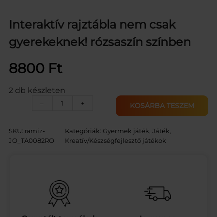
Interaktív rajztábla nem csak
gyerekeknek! rózsaszín színben
8800
Ft
2 db készleten
I
–
+
KOSÁRBA TESZEM
n
t
e
SKU:
ramiz-
Kategóriák:
Gyermek játék
, 
Játék
, 
r
JO_TA0082RO
Kreatív/Készségfejlesztő játékok
a
k
t
í
v
r
a
j