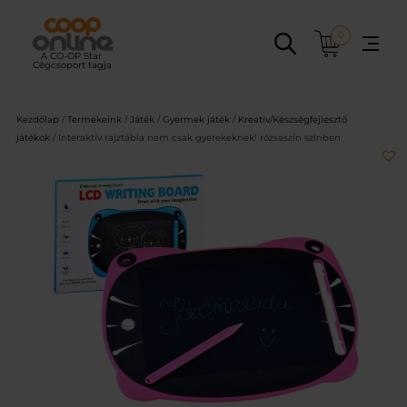
Ugrás
a
0
tartalomhoz
Kezdőlap
/
Termékeink
/
Játék
/
Gyermek játék
/
Kreatív/Készségfejlesztő
játékok
/ Interaktív rajztábla nem csak gyerekeknek! rózsaszín színben