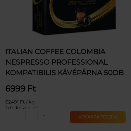
ITALIAN COFFEE COLOMBIA
NESPRESSO PROFESSIONAL
KOMPATIBILIS KÁVÉPÁRNA 50DB
6999
Ft
62491 Ft / kg
1 db készleten
I
–
+
KOSÁRBA TESZEM
T
A
L