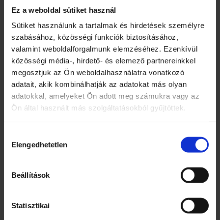
I
Ez a weboldal sütiket használ
B
Professional eszpresszógépekkel kompatibilis
I
Sütiket használunk a tartalmak és hirdetések személyre
kapszula .
L
szabásához, közösségi funkciók biztosításához,
I
valamint weboldalforgalmunk elemzéséhez. Ezenkívül
S
közösségi média-, hirdető- és elemező partnereinkkel
K
Á
megosztjuk az Ön weboldalhasználatra vonatkozó
V
adatait, akik kombinálhatják az adatokat más olyan
Kapcsolódó termékek
É
adatokkal, amelyeket Ön adott meg számukra vagy az
P
Ön által használt más szolgáltatásokból gyűjtöttek.
Á
R
N
Hozzájárulás
A
Elengedhetetlen
kiválasztása
5
0
D
Beállítások
B
m
Coop csokoládéízű
Sir Morton Earl Grey
e
Statisztikai
cappuccino instant
bergamottízű fekete
n
kávéitalpor 100 g
tea 20 filter 30 g
n