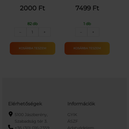
2000
Ft
7499
Ft
82 db
1 db
EDUSCHO
JIM
–
+
–
+
FAMILY
BEAM
KÁVÉ
HONEY
ŐRÖLT
32.5°
KOSÁRBA TESZEM
KOSÁRBA TESZEM
250G
0.7L
mennyiség
mennyiség
Elérhetőségek
Információk
5100 Jászberény,
GYIK
Szabadság tér 3.
ÁSZF
+36 (30) 016-2359
Adatvédelem