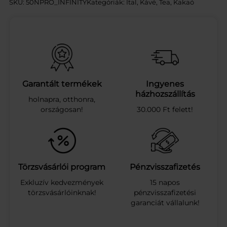
SKU:
50NPRO_INFINITY
Kategóriák:
Ital
, 
Kávé, Tea, Kakaó
I
A
N
C
O
F
F
E
Garantált termékek
Ingyenes
E
házhozszállítás
holnapra, otthonra,
C
országosan!
30.000 Ft felett!
O
L
O
M
B
I
Törzsvásárlói program
Pénzvisszafizetés
A
Exkluzív kedvezmények
15 napos
N
törzsvásárlóinknak!
pénzvisszafizetési
E
garanciát vállalunk!
S
P
R