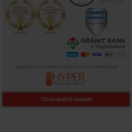
Copyright 2023 | Minden jog fenntartva! Marketing by
Törzsvásárló leszek!
COOP ONLINE – TÖRZSVÁSÁRLÓI PROGRAM
A Coop Online-nál értékeljük hűséged, így létre hoztunk egy
törzsvásárlói programot, amely azonnali kedvezményekre,