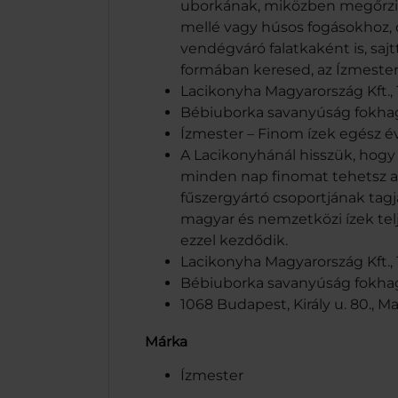
uborkának, miközben megőrzi fr
mellé vagy húsos fogásokhoz, d
vendégváró falatkaként is, saj
formában keresed, az Ízmester
Lacikonyha Magyarország Kft.,
Bébiuborka savanyúság fokhagy
Ízmester – Finom ízek egész 
A Lacikonyhánál hisszük, hogy 
minden nap finomat tehetsz az
fűszergyártó csoportjának tagj
magyar és nemzetközi ízek telj
ezzel kezdődik.
Lacikonyha Magyarország Kft.,
Bébiuborka savanyúság fokhagy
1068 Budapest, Király u. 80., 
Márka
Ízmester