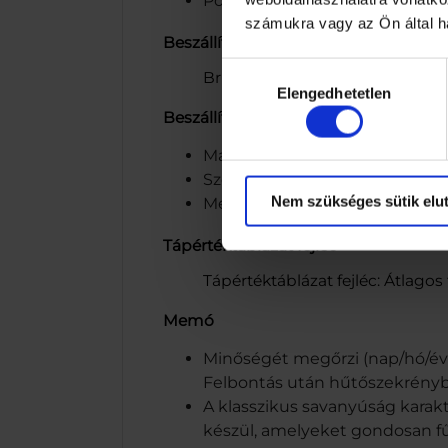
Polcmélység: 70
számukra vagy az Ön által ha
Beszállító által megadott súly
Hozzájárulás
Bruttó tömeg: 120
Elengedhetetlen
kiválasztása
Beszállító által megadott egység ért
Magasság: 510
Szélesség: 70
Nem szükséges sütik elut
Mélység: 70
Tápértéktáblázat fejléc
Tápértéktáblázat fejléc: Átlagos
Memó
Minőségét megőrzi (nap/hó/év) 
Felbontás után hűtőszekrényb
A klasszikus savanyúság kara
készül, amelyeket gondosan f