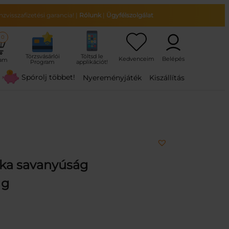
zvisszafizetési garancia!
|
Rólunk
|
Ügyfélszolgálat
0
ram
Spórolj többet!
Nyereményjáték
Kiszállítás
rka savanyúság
 g