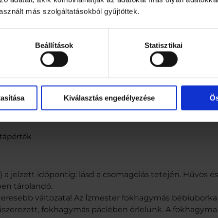
sznált más szolgáltatásokból gyűjtöttek.
Beállítások
Statisztikai
ékesítés
asítása
Kiválasztás engedélyezése
Ös
 tápérték
a jelzett időpontig: lásd a csomagolás tetején. Hűvös és
en tárolandó.
kteresebb változata! Az Ízmester fokhagymás bébiubork
űszerezett, fokhagymás páclében érlelünk. A fokhagyma