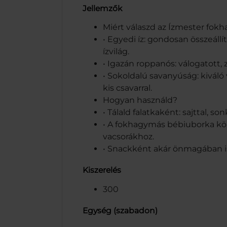
Jellemzők
Miért válaszd az Ízmester fo
• Egyedi íz: gondosan összeál
ízvilág.
• Igazán roppanós: válogatott,
• Sokoldalú savanyúság: kiváló
kis csavarral.
Hogyan használd?
• Tálald falatkaként: sajttal, 
• A fokhagymás bébiuborka köre
vacsorákhoz.
• Snackként akár önmagában is
Kiszerelés
300
Egység (szabadon)