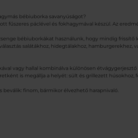
khagymás bébiuborka savanyúságot?
lított fűszeres páclével és fokhagymával készül. Az ere
 zsenge bébiuborkákat használunk, hogy mindig frissítő 
 választás salátákhoz, hidegtálakhoz, hamburgerekhez, v
sonkával vagy hallal kombinálva különösen étvágygerjesztő
tként is megállja a helyét: sült és grillezett húsokhoz,
 beválik: finom, bármikor élvezhető harapnivaló.