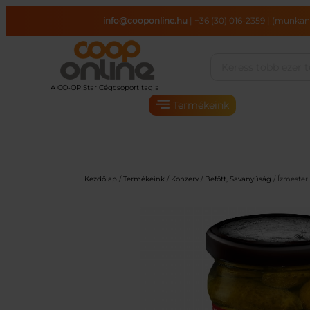
Ugrás
info@cooponline.hu
|
+36 (30) 016-2359
|
(munkana
a
tartalomhoz
Termékeink
Kezdőlap
/
Termékeink
/
Konzerv
/
Befőtt, Savanyúság
/ Ízmester