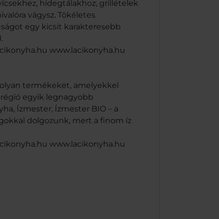
icsekhez, hidegtálakhoz, grillételek
ivalóra vágysz. Tökéletes
úságot egy kicsit karakteresebb
.
@lacikonyha.hu www.lacikonyha.hu
k olyan termékeket, amelyekkel
a régió egyik legnagyobb
yha, Ízmester, Ízmester BIO – a
agokkal dolgozunk, mert a finom íz
@lacikonyha.hu www.lacikonyha.hu