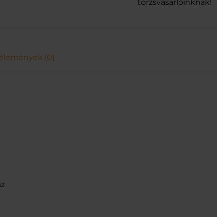
V
törzsvásárlóinknak!
.
F
O
K
H
élemények (0)
.
3
0
0
G
/
1
5
0
G
m
e
n
az
n
y
i
s