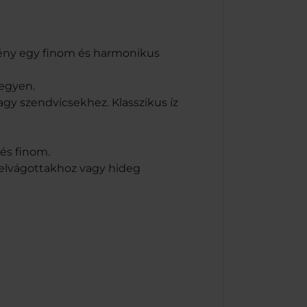
dmény egy finom és harmonikus
legyen.
agy szendvicsekhez. Klasszikus íz
 és finom.
 felvágottakhoz vagy hideg