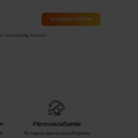
KOSÁRBA TESZEM
tt, Savanyúság
, 
Konzerv
am
Pénzvisszafizetés
ek
15 napos pénzvisszafizetési