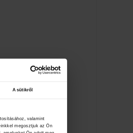
A sütikről
tosításához, valamint
einkkel megosztjuk az Ön
l, amelyeket Ön adott meg