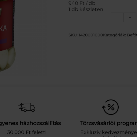
940 Ft / db
1 db készleten
Í
–
+
Z
M
E
SKU:
1420001000
Kategóriák:
Befő
S
T
E
R
B
É
B
I
U
B
O
R
K
A
gyenes házhozszállítás
Törzsvásárlói progr
S
A
30.000 Ft felett!
Exkluzív kedvezmény