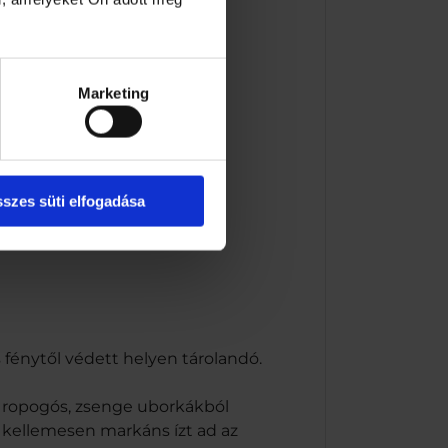
Marketing
szes süti elfogadása
 fénytől védett helyen tárolandó.
a ropogós, zsenge uborkákból
 kellemesen markáns ízt ad az