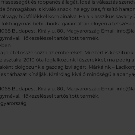
issességét és roppanós állagát. Ideális választás szendv
e önmagában is kiváló snack, ha egy ízes, frissítő harapn
ttal vagy húsfélékkel kombinálva. Ha a klasszikus savany
 fokhagymás bébiuborka garantáltan elnyeri a tetszésed
 1068 Budapest, Király u. 80., Magyarország Email: info
mával. Hőkezeléssel tartósított termék.
évben
a jó étel összehozza az embereket. Mi ezért is készítün
 asztalra. 2010 óta foglalkozunk fűszerekkel, ma pedig 
aként dolgozunk a gazdag ízvilágért. Márkáink – Lacikon
es tárházát kínálják. Kizárólag kiváló minőségű alapany
 1068 Budapest, Király u. 80., Magyarország Email: info
mával. Hőkezeléssel tartósított termék.
Magyarország