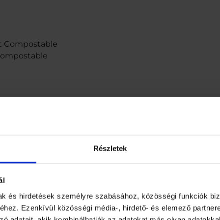
ot Compostable
 Compostable
Részletek
ával
ál
mak és hirdetések személyre szabásához, közösségi funkciók biz
hez. Ezenkívül közösségi média-, hirdető- és elemező partner
zó adatait, akik kombinálhatják az adatokat más olyan adatokka