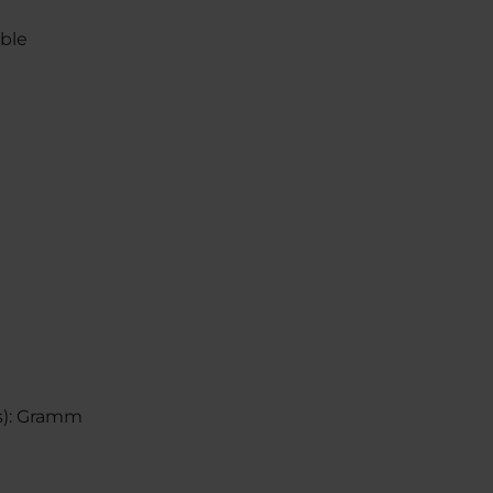
é
g
ble
s): Gramm