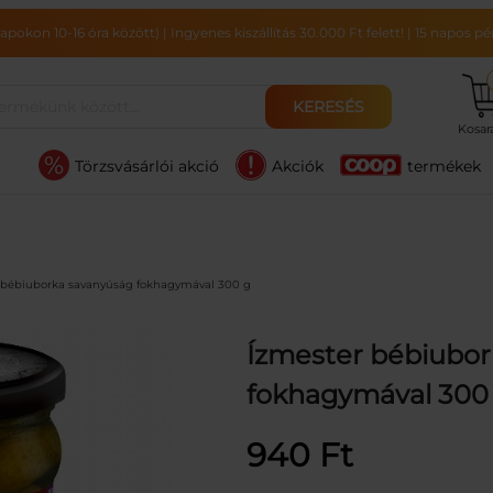
pokon 10-16 óra között)
|
Ingyenes kiszállítás 30.000 Ft felett!
|
15 napos pén
KERESÉS
Kosa
Törzsvásárlói akció
Akciók
termékek
 bébiuborka savanyúság fokhagymával 300 g
Ízmester bébiubo
fokhagymával 300
940
Ft