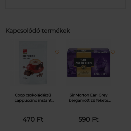
Kapcsolódó termékek
Coop csokoládéízű
Sir Morton Earl Grey
cappuccino instant
bergamottízű fekete
kávéitalpor 100 g
tea 20 filter 30 g
470
Ft
590
Ft