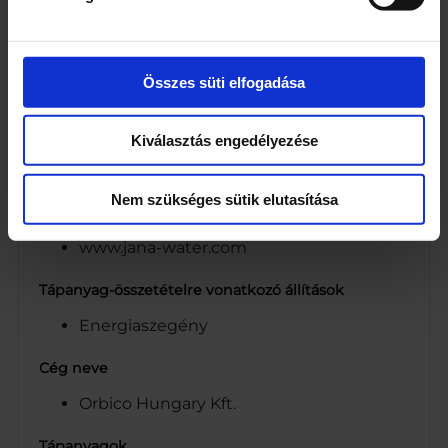
Összetevők
Víz
Összes süti elfogadása
Cukor
Étkezési sav (citromsav)
Kiválasztás engedélyezése
Természetes aromák
Antioxidáns (aszkorbinsav)
Nem szükséges sütik elutasítása
Webcím
www.jana-water.com
Tápanyag-összetételre vonatkozó állítások
Energiaszegény
Cég neve
Orbico Hungary Kft.
Tápanyagok