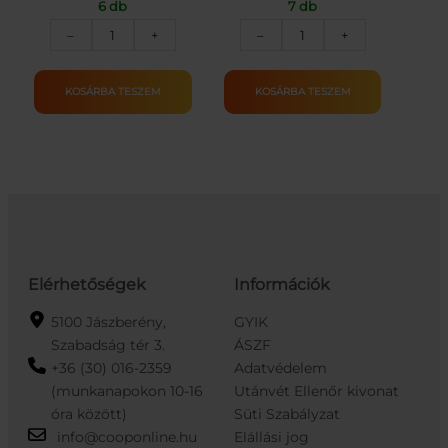
6 db
7 db
RAUCH
PICKWICK
–
+
–
+
HAPPY
GYÓGYTEA
DAY
CSIPKEB.
NARANCSLÉ100%ELOP.
HIB.20X2.5G
KOSÁRBA TESZEM
KOSÁRBA TESZEM
1L
mennyiség
mennyiség
Elérhetőségek
Információk
5100 Jászberény,
GYIK
Szabadság tér 3.
ÁSZF
+36 (30) 016-2359
Adatvédelem
(munkanapokon 10-16
Utánvét Ellenőr kivonat
óra között)
Süti Szabályzat
info@cooponline.hu
Elállási jog