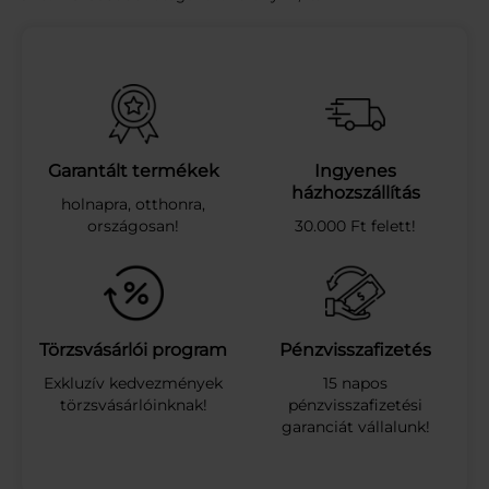
Á
S
V
Á
N
Y
V
Í
Garantált termékek
Ingyenes
Z
házhozszállítás
holnapra, otthonra,
V
országosan!
30.000 Ft felett!
Ö
R
Ö
S
-
K
Törzsvásárlói program
Pénzvisszafizetés
É
Exkluzív kedvezmények
15 napos
K
törzsvásárlóinknak!
pénzvisszafizetési
Á
garanciát vállalunk!
F
O
.