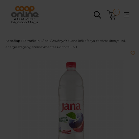
Ugrás
a
0
tartalomhoz
Kezdőlap
/
Termékeink
/
Ital
/
Ásványvíz
/ Jana kék áfonya és vörös áfonya ízű,
energiaszegény, szénsavmentes üdítőital 1,5 l