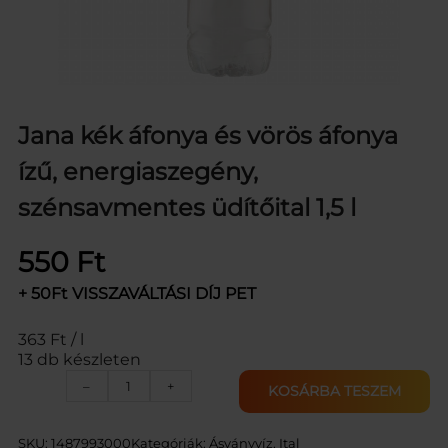
Jana kék áfonya és vörös áfonya
ízű, energiaszegény,
szénsavmentes üdítőital 1,5 l
550
Ft
+ 50Ft VISSZAVÁLTÁSI DÍJ PET
363 Ft / l
13 db készleten
J
–
+
KOSÁRBA TESZEM
A
N
A
SKU:
1487993000
Kategóriák:
Ásványvíz
, 
Ital