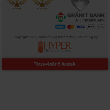
Copyright 2023 | Minden jog fenntartva! Marketing by
Törzsvásárló leszek!
COOP ONLINE – TÖRZSVÁSÁRLÓI PROGRAM
A Coop Online-nál értékeljük hűséged, így létre hoztunk egy
törzsvásárlói programot, amely azonnali kedvezményekre,
pontgyűjtésre és beváltásra, illetve további szuper ajánlatokra
jogosít fel.