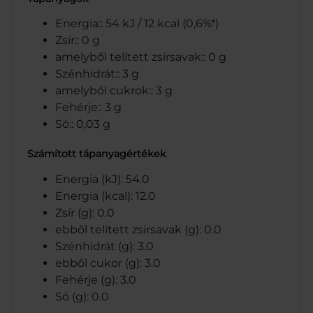
Energia:: 54 kJ / 12 kcal (0,6%*)
Zsír:: 0 g
amelyből telített zsírsavak:: 0 g
Szénhidrát:: 3 g
amelyből cukrok:: 3 g
Fehérje:: 3 g
Só:: 0,03 g
Számított tápanyagértékek
Energia (kJ): 54.0
Energia (kcal): 12.0
Zsír (g): 0.0
ebből telített zsírsavak (g): 0.0
Szénhidrát (g): 3.0
ebből cukor (g): 3.0
Fehérje (g): 3.0
Só (g): 0.0