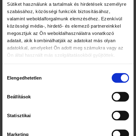
1134 Budapest Váci út 23-27. 8. emelet
Sütiket használunk a tartalmak és hirdetések személyre
Származási ország: Horvátország
szabásához, közösségi funkciók biztosításához,
valamint weboldalforgalmunk elemzéséhez. Ezenkívül
Márka
közösségi média-, hirdető- és elemező partnereinkkel
megosztjuk az Ön weboldalhasználatra vonatkozó
Jana
adatait, akik kombinálhatják az adatokat más olyan
Jellemzők
adatokkal, amelyeket Ön adott meg számukra vagy az
Ön által használt más szolgáltatásokból gyűjtöttek.
Természetes ásványvíz alapú
A kék áfonya és a vörös áfonya
Hozzájárulás
természetes ízével
Elengedhetetlen
kiválasztása
Energiaszegény
Tartósítószer nélkül
Beállítások
Kiszerelés
1,5
Statisztikai
Egység (szabadon)
Marketing
L