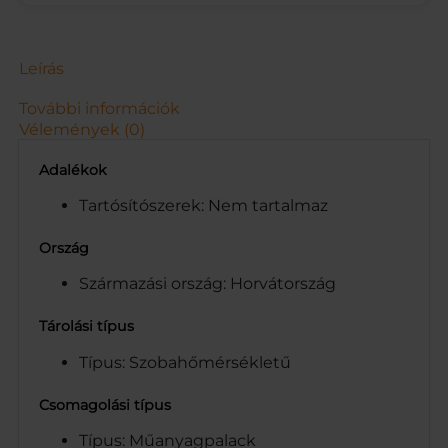
P
E
T
.
Leírás
D
R
További információk
S
Vélemények (0)
1
.
Adalékok
5
L
Tartósítószerek: Nem tartalmaz
m
e
Ország
n
Származási ország: Horvátország
n
y
i
Tárolási típus
s
Típus: Szobahőmérsékletű
é
g
Csomagolási típus
Típus: Műanyagpalack