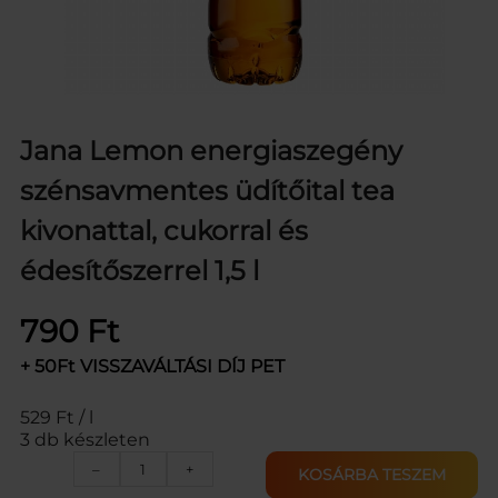
Jana Lemon energiaszegény
szénsavmentes üdítőital tea
kivonattal, cukorral és
édesítőszerrel 1,5 l
790
Ft
+ 50Ft VISSZAVÁLTÁSI DÍJ PET
529 Ft / l
3 db készleten
J
–
+
KOSÁRBA TESZEM
A