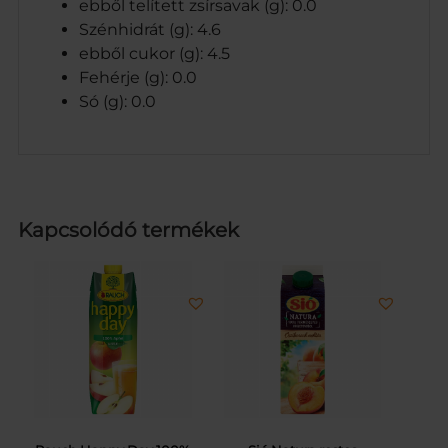
ebből telített zsírsavak (g): 0.0
Szénhidrát (g): 4.6
ebből cukor (g): 4.5
Fehérje (g): 0.0
Só (g): 0.0
Kapcsolódó termékek