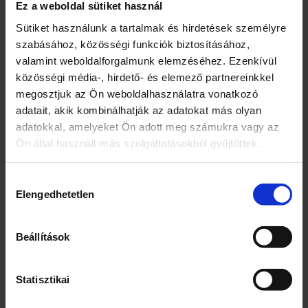
Származási ország: Horvátország
Ez a weboldal sütiket használ
Sütiket használunk a tartalmak és hirdetések személyre
Márka
szabásához, közösségi funkciók biztosításához,
Jana
valamint weboldalforgalmunk elemzéséhez. Ezenkívül
közösségi média-, hirdető- és elemező partnereinkkel
Kiszerelés
megosztjuk az Ön weboldalhasználatra vonatkozó
adatait, akik kombinálhatják az adatokat más olyan
1,5
adatokkal, amelyeket Ön adott meg számukra vagy az
Egység (szabadon)
Ön által használt más szolgáltatásokból gyűjtöttek.
L
Hozzájárulás
Elengedhetetlen
Összetevők
kiválasztása
Víz
Beállítások
Cukor
Invertcukorszirup
Étkezési sav: citromsav
Statisztikai
Citrom sűrítmény (0,1%)
Kivonat fekete tea (0,05%)