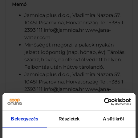
Memó
Jamnica plus d.o.o., Vladimira Nazora 57,
10451 Pisarovina, Horvátország Tel: +385 1
2393 111 info@jamnica.hr www.jana-
water.com
Minőségét megőrzi: a palack nyakán
jelzett időpontig (nap, hónap, év). Tárolás:
száraz, hűvös, napfénytől védett helyen.
Felbontás után hűtve tárolandó.
Jamnica plus d.o.o., Vladimira Nazora 57,
10451 Pisarovina, Horvátország Tel: +385 1
2393 111 info@jamnica.hr www.jana-
water.com
Energiaszegény szénsavmentes üdítőital
tea kivonattal, cukorral és édesítőszerrel,
citrom ízével. Pasztörizált.
Beleegyezés
Részletek
A sütikről
Vladimira Nazora 57, 10451 Pisarovina,
Horvátország