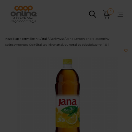
Ugrás
a
0
tartalomhoz
Kezdőlap
/
Termékeink
/
Ital
/
Ásványvíz
/ Jana Lemon energiaszegény
szénsavmentes üdítőital tea kivonattal, cukorral és édesítőszerrel 1,5 l