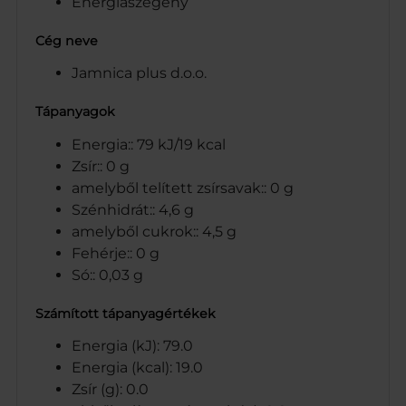
Energiaszegény
Cég neve
Jamnica plus d.o.o.
Tápanyagok
Energia:: 79 kJ/19 kcal
Zsír:: 0 g
amelyből telített zsírsavak:: 0 g
Szénhidrát:: 4,6 g
amelyből cukrok:: 4,5 g
Fehérje:: 0 g
Só:: 0,03 g
Számított tápanyagértékek
Energia (kJ): 79.0
Energia (kcal): 19.0
Zsír (g): 0.0