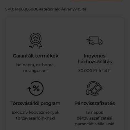
N
A
SKU:
1488066000
Kategóriák:
Ásványvíz
, 
Ital
I
C
E
T
E
A
C
I
Garantált termékek
Ingyenes
T
házhozszállítás
holnapra, otthonra,
R
országosan!
30.000 Ft felett!
O
M
P
E
T
D
Törzsvásárlói program
Pénzvisszafizetés
R
Exkluzív kedvezmények
15 napos
S
törzsvásárlóinknak!
pénzvisszafizetési
1
garanciát vállalunk!
.
5