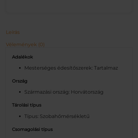
L
m
e
n
n
Leírás
y
i
Vélemények (0)
s
é
Adalékok
g
Mesterséges édesítőszerek: Tartalmaz
Ország
Származási ország: Horvátország
Tárolási típus
Típus: Szobahőmérsékletű
Csomagolási típus