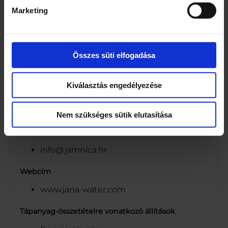
Természetes citrom ízesítés
Marketing
Aromák
Antioxidáns: aszkorbinsav
Édesítőszer: szukralóz (E955)
Összes süti elfogadása
Színezék E150d
Habzásgátló: E900
Kiválasztás engedélyezése
Telefonos elérhetőség
Tel: +385 1 2393 111
Nem szükséges sütik elutasítása
Email segélyvonal
info@jamnica.hr
Webcím
www.jana-water.com
Tápanyag-összetételre vonatkozó állítások