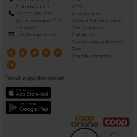
Szabadság tér 3.
ÁSZF
+36 (30) 016-2359
Adatvédelem
(munkanapokon 10-16
Utánvét Ellenőr kivonat
óra között)
Süti Szabályzat
info@cooponline.hu
Elállási jog
Szavatosság, reklamáció
Blog
Étrendek, receptek
Töltsd le applikációnkat!