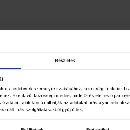
Részletek
l működik (3 x 1,5 V – nem tartozék).
ál
Méretek:A pajta kb. 34 x 10 x 34 cm.
mak és hirdetések személyre szabásához, közösségi funkciók biz
hez. Ezenkívül közösségi média-, hirdető- és elemező partner
zó adatait, akik kombinálhatják az adatokat más olyan adatokka
sznált más szolgáltatásokból gyűjtöttek.
Beállítások
Statisztikai