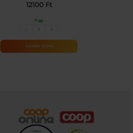
12100
Ft
7 db
Nagyméretű
–
+
összecsukható
rendőr
játékhajó
KOSÁRBA TESZEM
csúszdával
mennyiség