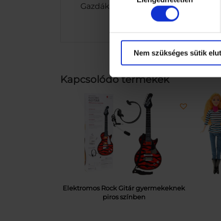
Gazdák magasság Kb. 6, 7, 4, 4,5 cm-
Nem szükséges sütik elut
Kapcsolódó termékek
Elektromos Rock Gitár gyermekeknek
piros színben