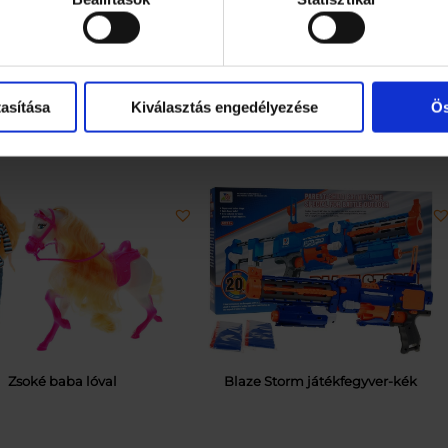
es.
asítása
Kiválasztás engedélyezése
Ös
Zsoké baba lóval
Blaze Storm játékfegyver-kék