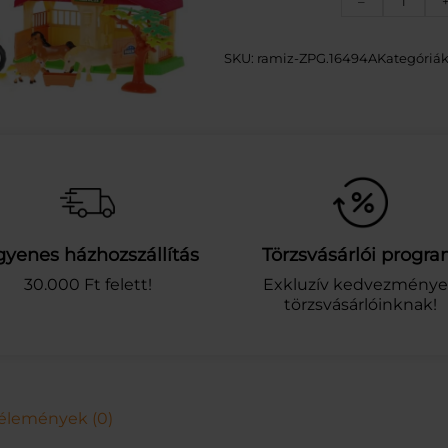
–
á
t
é
SKU:
ramiz-ZPG.16494A
Kategóriák
k
f
a
r
m
m
e
n
n
gyenes házhozszállítás
Törzsvásárlói progr
y
i
30.000 Ft felett!
Exkluzív kedvezmény
s
törzsvásárlóinknak!
é
g
élemények (0)