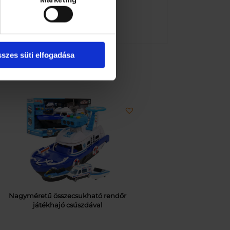
szes süti elfogadása
Nagyméretű összecsukható rendőr
játékhajó csúszdával