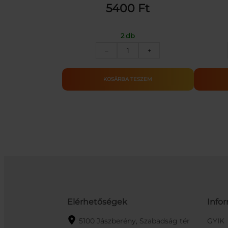
5400
Ft
2 db
Elektromos
–
+
Rock
Gitár
gyermekeknek
KOSÁRBA TESZEM
piros
színben
mennyiség
Elérhetőségek
Info
5100 Jászberény, Szabadság tér
GYIK