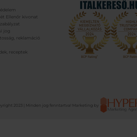
védelem
ét Ellenőr kivonat
Szabályzat
si jog
tosság, reklamáció
dek, receptek
yright 2023 | Minden jog fenntartva! Marketing by