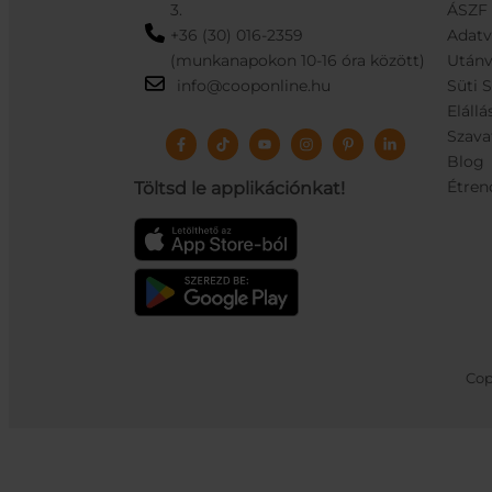
3.
ÁSZF
+36 (30) 016-2359
Adat
(munkanapokon 10-16 óra között)
Utánv
info@cooponline.hu
Süti 
Elállá
Szava
Blog
Étren
Töltsd le applikációnkat!
Cop