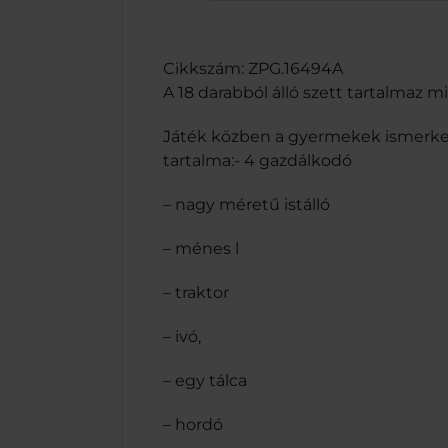
Cikkszám: ZPG.16494A
A 18 darabból álló szett tartalmaz 
Játék közben a gyermekek ismerkedne
tartalma:- 4 gazdálkodó
– nagy méretű istálló
– ménes l
– traktor
– ivó,
– egy tálca
– hordó