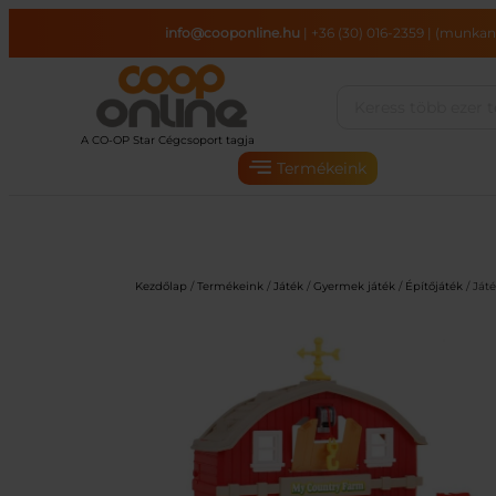
Ugrás
info@cooponline.hu
|
+36 (30) 016-2359
|
(munkana
a
tartalomhoz
Termékeink
Kezdőlap
/
Termékeink
/
Játék
/
Gyermek játék
/
Építőjáték
/ Ját