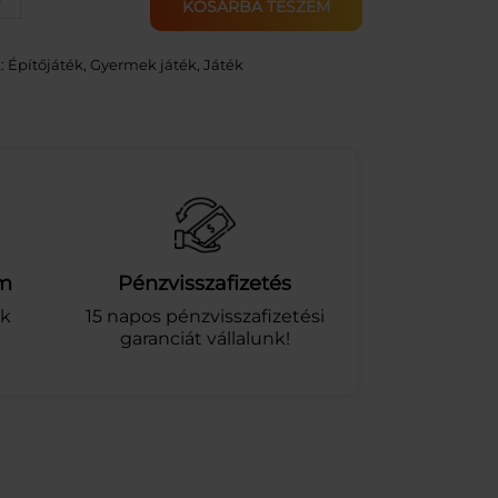
+
KOSÁRBA TESZEM
:
Építőjáték
, 
Gyermek játék
, 
Játék
am
Pénzvisszafizetés
ek
15 napos pénzvisszafizetési
garanciát vállalunk!