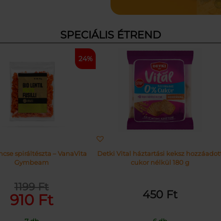
SPECIÁLIS ÉTREND
24%
cse spiráltészta – VanaVita
Detki Vital háztartási keksz hozzáadot
Gymbeam
cukor nélkül 180 g
1199
Ft
Original
Current
450
Ft
910
Ft
price
price
was:
is:
7 db
6 db