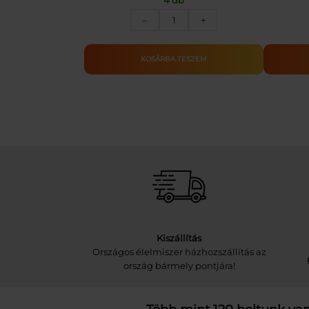
ALPRO
–
+
MANDULA
ITAL
1L
KOSÁRBA TESZEM
mennyiség
Kiszállítás
Országos élelmiszer házhozszállítás az
ország bármely pontjára!