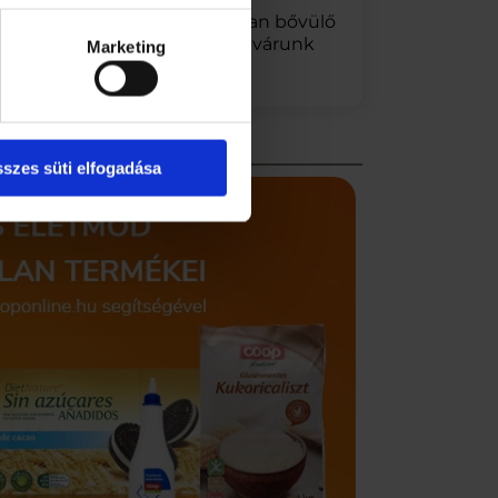
gedve,
Folyamatosan bővülő
 a pénzed
!
kínálattal
várunk
Marketing
juk az
tséget!
szes süti elfogadása