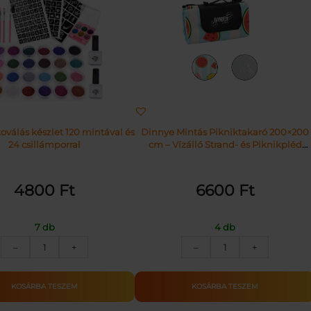
oválás készlet 120 mintával és
Dinnye Mintás Pikniktakaró 200×200
24 csillámporral
cm – Vízálló Strand- és Piknikpléd
Alumínium Bevonattal
4800
Ft
6600
Ft
7 db
4 db
Csillámtetoválás
Dinnye
–
+
–
+
készlet
Mintás
120
Pikniktakaró
mintával
200×200
KOSÁRBA TESZEM
KOSÁRBA TESZEM
és
cm