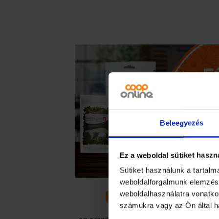
–
Hőszigetelt
pikniktáska
2
db
hűtőbetéttel
mennyiség
Beleegyezés
Ez a weboldal sütiket haszn
Sütiket használunk a tartal
weboldalforgalmunk elemzésé
weboldalhasználatra vonatko
számukra vagy az Ön által ha