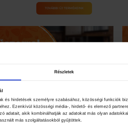
24
–
csillámporral
Vízálló
TOVÁBBI ÚJ TERMÉKEINK
mennyiség
Strand-
és
Piknikpléd
Alumínium
Bevonattal
mennyiség
Részletek
ál
mak és hirdetések személyre szabásához, közösségi funkciók biz
hez. Ezenkívül közösségi média-, hirdető- és elemező partner
zó adatait, akik kombinálhatják az adatokat más olyan adatokka
sznált más szolgáltatásokból gyűjtöttek.
Ha nem va