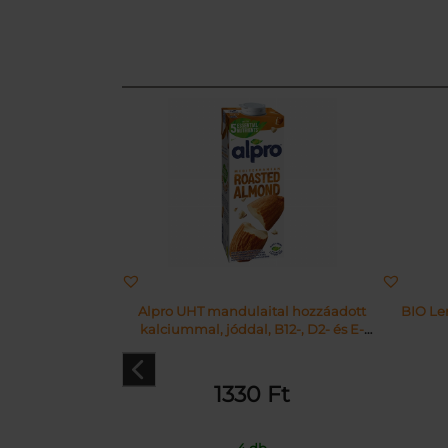
Alpro UHT mandulaital hozzáadott
BIO Len
kalciummal, jóddal, B12-, D2- és E-
vitaminnal 1 l
1330
Ft
4 db