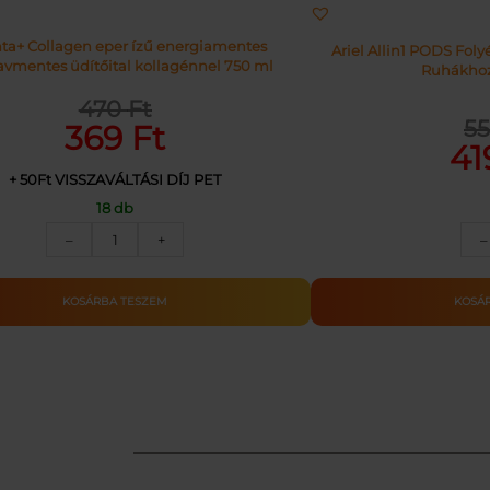
ta+ Collagen eper ízű energiamentes
Ariel Allin1 PODS Fol
avmentes üdítőital kollagénnel 750 ml
Ruhákhoz
470
Ft
Original
Current
5
Orig
Curr
369
Ft
price
price
41
pric
pric
was:
is:
+ 50Ft VISSZAVÁLTÁSI DÍJ PET
was:
is:
18 db
470 Ft.
369 Ft.
5530 
4199 
APENTA
–
–
+
+COLLAGEN
PET.DRS
0.75L
KOSÁ
KOSÁRBA TESZEM
mennyiség