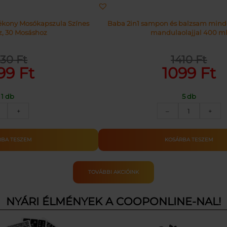
yékony Mosókapszula Színes
Baba 2in1 sampon és balzsam minde
, 30 Mosáshoz
mandulaolajjal 400 m
530
Ft
1410
Ft
inal
ent
Original
Current
99
Ft
1099
Ft
e
e
price
price
was:
is:
1 db
5 db
Ft.
Ft.
1410 Ft.
1099 Ft.
ARIEL
BABA
+
–
+
MOSÓKAPSZULA
SAMPON
COLOR
2IN1
30DB
MANDULAO
RBA TESZEM
KOSÁRBA TESZEM
mennyiség
400ML
mennyiség
TOVÁBBI AKCIÓINK
NYÁRI ÉLMÉNYEK A COOPONLINE-NAL!