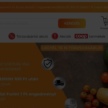
pokon 10-16 óra között)
|
Ingyenes kiszállítás 30.000 Ft felett!
|
15 napos pén
KERESÉS
Kosa
Törzsvásárlói akció
Akciók
termékek