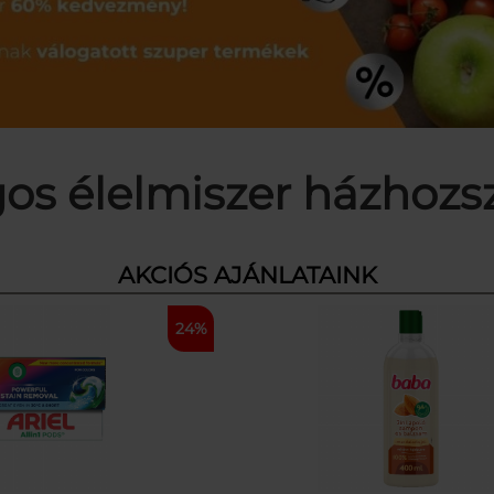
os élelmiszer házhozszá
AKCIÓS AJÁNLATAINK
24%