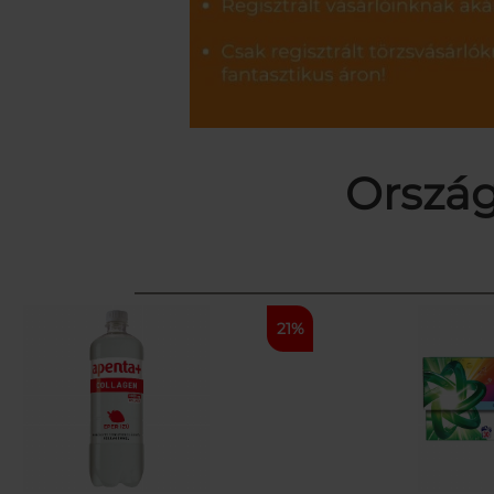
Ország
21%