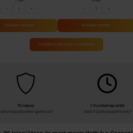
BIO
DETKI
1199 Ft.
910 Ft.
–
+
–
+
Lencse
VITÁL
spiráltészta
HCN
–
CUKORST.HÁZT.KE
KOSÁRBA TESZEM
KOSÁRBA TESZEM
VanaVita
180G
Gymbeam
mennyiség
mennyiség
TOVÁBBI FUNKCIONÁLIS TERMÉKEK
15 napos
1 munkanap alatt
pénzvisszafizetési garancia!
alatt házáhozszállítunk!*