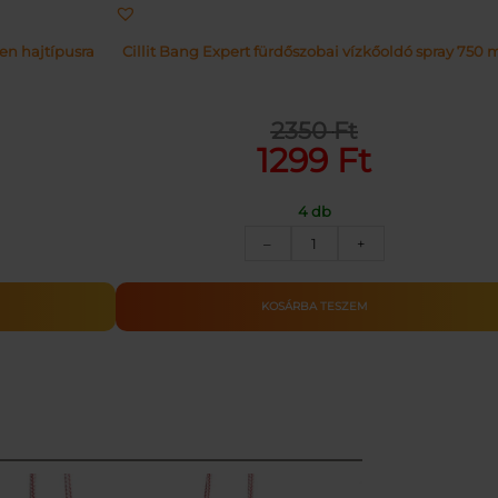
n hajtípusra
Cillit Bang Expert fürdőszobai vízkőoldó spray 750 
l
2350
Ft
Original
Current
1299
Ft
price
price
was:
is:
4 db
2350 Ft.
1299 Ft.
CILLIT
–
+
BANG
SPRAY
LAJJAL
KOSZ
KOSÁRBA TESZEM
ÉS
VÍZKŐOL.
750ML
mennyiség