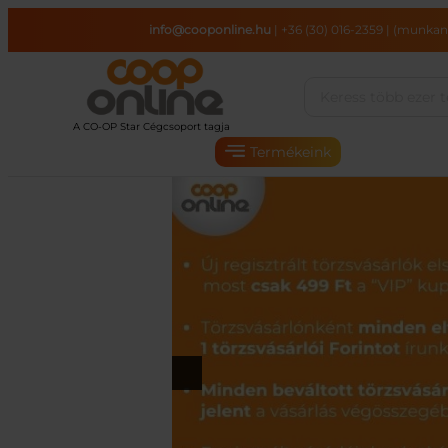
Ugrás
info@cooponline.hu
|
+36 (30) 016-2359
|
(munkana
a
tartalomhoz
Termékeink