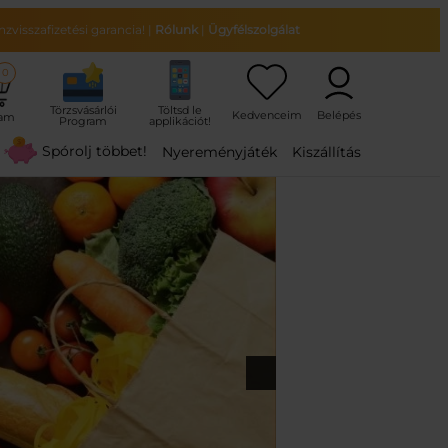
zvisszafizetési garancia!
|
Rólunk
|
Ügyfélszolgálat
0
ram
Spórolj többet!
Nyereményjáték
Kiszállítás