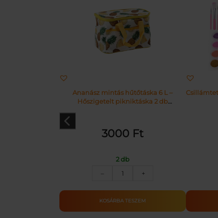
Ananász mintás hűtőtáska 6 L –
Csillámtet
Hőszigetelt pikniktáska 2 db
hűtőbetéttel
3000
Ft
2 db
Ananász
–
+
mintás
hűtőtáska
6
KOSÁRBA TESZEM
L