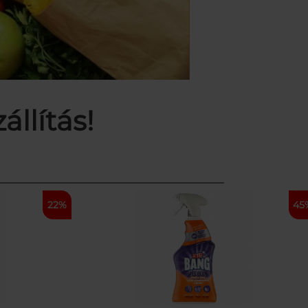
llítás!
22%
45