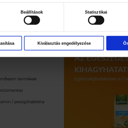
Házhozszállítás akár a
megelé
napos
rendelés leadásától
visszaadjuk
szafizetési
számított
1
Beállítások
Statisztikai
Garantál
ancia!
munkanapon
belül!
elégedet
EGÉSZSÉGES ÉLETMÓD
asítása
Kiválasztás engedélyezése
Ös
mBeam termékek
któzmentes
tamin / pezsgőtabletta