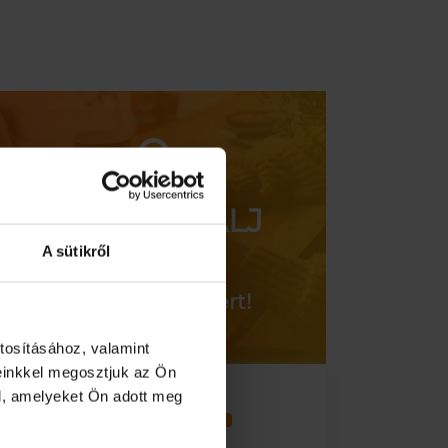
kötéllel
színű
mennyiség
fém
állvánn
5l-
es
mennyi
REGISZTRÁLJ
A sütikről
az egyedi
kedvezményekért!
tosításához, valamint
einkkel megosztjuk az Ön
l, amelyeket Ön adott meg
gy velünk