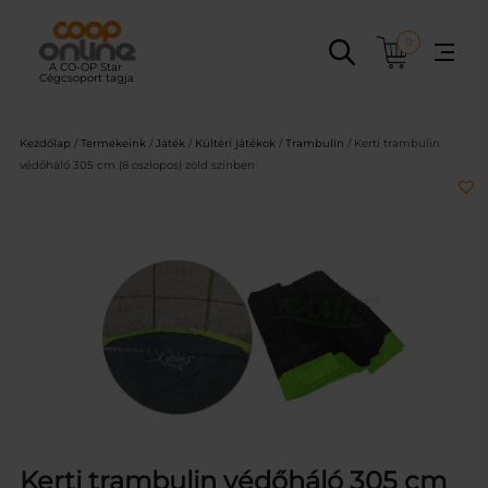
Ugrás
a
0
tartalomhoz
Kezdőlap
/
Termékeink
/
Játék
/
Kültéri játékok
/
Trambulin
/ Kerti trambulin
védőháló 305 cm (8 oszlopos) zöld színben
Kerti trambulin védőháló 305 cm