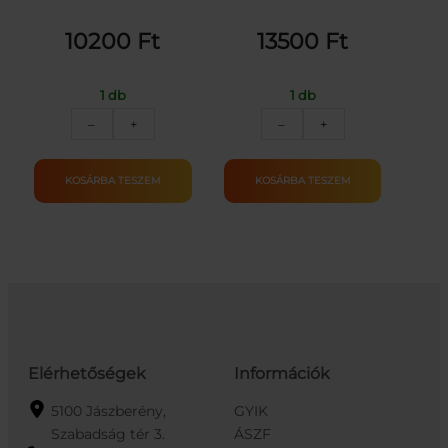
10200
Ft
13500
Ft
1 db
1 db
Blaze
Vasúti
–
+
–
+
Storm
pálya
félautómata
vonattal
játékpuska-
(hang
KOSÁRBA TESZEM
KOSÁRBA TESZEM
kék
+
mennyiség
füst)
mennyiség
Elérhetőségek
Információk
5100 Jászberény,
GYIK
Szabadság tér 3.
ÁSZF