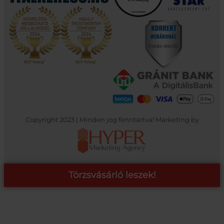
Copyright 2023 | Minden jog fenntartva! Marketing by
Törzsvásárló leszek!
COOP ONLINE – TÖRZSVÁSÁRLÓI PROGRAM
A Coop Online-nál értékeljük hűséged, így létre hoztunk egy