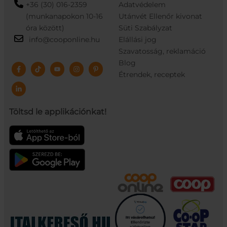
+36 (30) 016-2359
Adatvédelem
(munkanapokon 10-16
Utánvét Ellenőr kivonat
óra között)
Süti Szabályzat
info@cooponline.hu
Elállási jog
Szavatosság, reklamáció
Blog
Étrendek, receptek
Töltsd le applikációnkat!