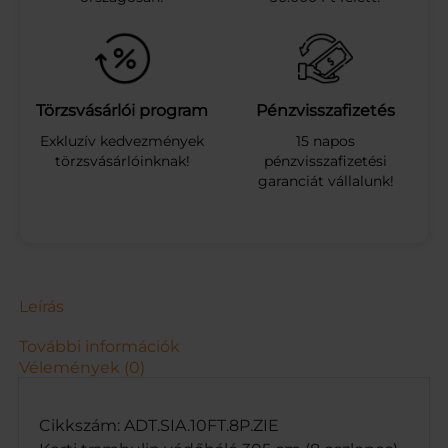
é
d
ő
h
á
l
Törzsvásárlói program
Pénzvisszafizetés
ó
Exkluzív kedvezmények
15 napos
3
törzsvásárlóinknak!
pénzvisszafizetési
0
garanciát vállalunk!
5
c
m
(
8
o
s
Leírás
z
l
További információk
o
Vélemények (0)
p
o
s
Cikkszám: ADT.SIA.10FT.8P.ZIE
)