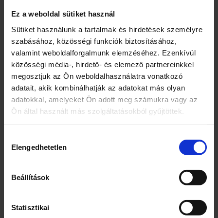
trambulinhoz
Ez a weboldal sütiket használ
Sütiket használunk a tartalmak és hirdetések személyre
-8 oszloppal – 4 lábakkal ellátott trambulin
szabásához, közösségi funkciók biztosításához,
valamint weboldalforgalmunk elemzéséhez. Ezenkívül
közösségi média-, hirdető- és elemező partnereinkkel
megosztjuk az Ön weboldalhasználatra vonatkozó
adatait, akik kombinálhatják az adatokat más olyan
Kapcsolódó termékek
adatokkal, amelyeket Ön adott meg számukra vagy az
Ön által használt más szolgáltatásokból gyűjtöttek.
Hozzájárulás
Elengedhetetlen
kiválasztása
Beállítások
2in1 játszószőnyeg
Nano hal többféle
Statisztikai