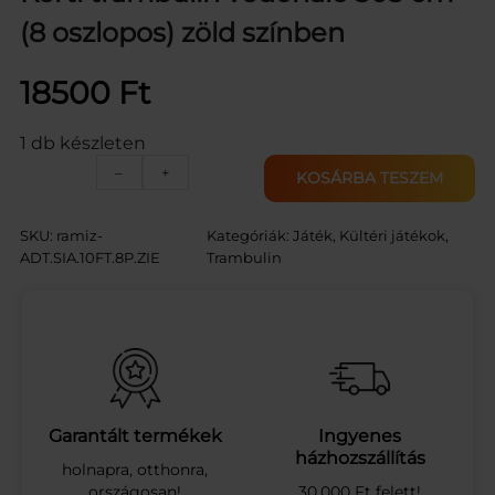
(8 oszlopos) zöld színben
18500
Ft
1 db készleten
K
–
+
KOSÁRBA TESZEM
e
r
t
SKU:
ramiz-
Kategóriák:
Játék
, 
Kültéri játékok
, 
i
ADT.SIA.10FT.8P.ZIE
Trambulin
t
r
a
m
b
u
l
i
Garantált termékek
Ingyenes
n
házhozszállítás
holnapra, otthonra,
v
országosan!
30.000 Ft felett!