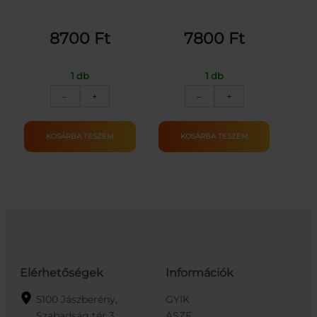
8700
Ft
7800
Ft
1 db
1 db
Interaktív
Rózsaszín
–
+
–
+
xilofon
rajztábla
mennyiség
kiegészítőkkel
mennyiség
KOSÁRBA TESZEM
KOSÁRBA TESZEM
Elérhetőségek
Információk
5100 Jászberény,
GYIK
Szabadság tér 3.
ÁSZF