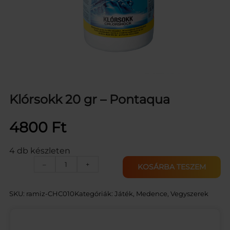
Klórsokk 20 gr – Pontaqua
4800
Ft
4 db készleten
K
–
+
KOSÁRBA TESZEM
l
ó
r
SKU:
ramiz-CHC010
Kategóriák:
Játék
, 
Medence
, 
Vegyszerek
s
o
k