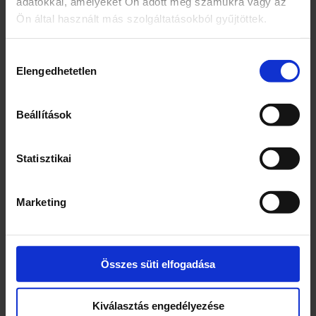
adatokkal, amelyeket Ön adott meg számukra vagy az
mikroorganizmusokat, azonban a fürdőzők
Ön által használt más szolgáltatásokból gyűjtöttek.
egészségére még nem ártalmas. Az ideális
szabadklór-tartalom (angolul: Free Chlorine –
FC) literenként 0,6-1,0 mg.
Hozzájárulás
Elengedhetetlen
kiválasztása
Beállítások
Kapcsolódó termékek
Statisztikai
Marketing
Összes süti elfogadása
Állatos, táncos
Elektromos Rock Gitár
Kiválasztás engedélyezése
ugróiskola
gyermekeknek piros