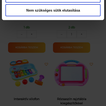
színben
Nem szükséges sütik elutasítása
11700
Ft
5400
Ft
1 db
2 db
Állatos,
Elektromos
–
+
–
+
táncos
Rock
ugróiskola
Gitár
mennyiség
gyermekeknek
KOSÁRBA TESZEM
KOSÁRBA TESZEM
piros
színben
mennyiség
Interaktív xilofon
Rózsaszín rajztábla
kiegészítőkkel