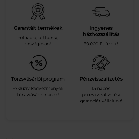
k
2
0
g
r
Garantált termékek
Ingyenes
–
házhozszállítás
holnapra, otthonra,
P
országosan!
30.000 Ft felett!
o
n
t
a
q
u
Törzsvásárlói program
Pénzvisszafizetés
a
Exkluzív kedvezmények
15 napos
m
törzsvásárlóinknak!
pénzvisszafizetési
e
garanciát vállalunk!
n
n
y
i
s
é
g