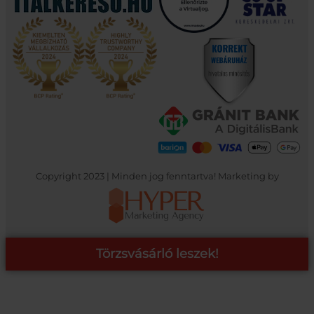
Copyright 2023 | Minden jog fenntartva! Marketing by
Törzsvásárló leszek!
COOP ONLINE – TÖRZSVÁSÁRLÓI PROGRAM
A Coop Online-nál értékeljük hűséged, így létre hoztunk egy