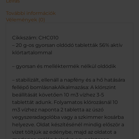
Leírás
További információk
Vélemények (0)
Cikkszám: CHC010
– 20 g-os gyorsan oldódó tabletták 56% aktív
klórtartalommal
– gyorsan és melléktermék nélkül oldódik
– stabilizált, ellenáll a napfény és a hő hatására
fellépő bomlásnakAlkalmazása: A klórszint
beállítását követően 10 m3 vízhez 3-5
tablettát adunk. Folyamatos klórozásnál 10
m3 vízhez naponta 2 tabletta az úszó
vegyszeradagolóba vagy a szkimmer kosárba
helyezve. Oldat készítésénél mindig először a
vizet töltjük az edénybe, majd az oldatot a