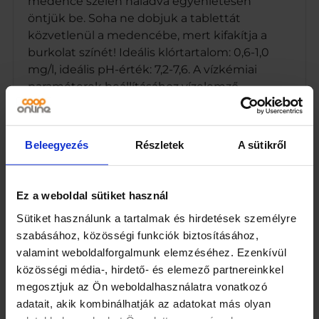
medence szélén haladva egyenletesen
öntjük be. Soha ne dobjuk a tablettát
közvetlenül a medencébe, mert kifakítja a
burkolat színét! Ideális klórtartalom: 0,6-1,0
mg/l, ideális pH-érték: 7,2-7,6. A vízkémiai
paraméterek beállításához vízelemző
szükséges!Fertőtlenítőszerek azok a
vegyszerek, amelyek elpusztítják, a medence
vizében jelenlevő mikroorganizmusokat, mint
Beleegyezés
Részletek
A sütikről
a baktériumok, algák, gombák, vírusok.
Néhány fajtája a vízben terjedve betegséget
vagy fertőzést okozhat. Elszaporodásuk
Ez a weboldal sütiket használ
esetén a medence vize zavarossá változhat.
Sütiket használunk a tartalmak és hirdetések személyre
Fertőtlenítésre leggyakrabban a klór
szabásához, közösségi funkciók biztosításához,
vegyületeit használjuk.Szabadklór-tartalom
valamint weboldalforgalmunk elemzéséhez. Ezenkívül
(angolul: Free Chlorine – FC)
közösségi média-, hirdető- és elemező partnereinkkel
megosztjuk az Ön weboldalhasználatra vonatkozó
A fürdőmedence vizében annyi klórnak kell
adatait, akik kombinálhatják az adatokat más olyan
lennie, amennyi elpusztítja a fertőzést okozó