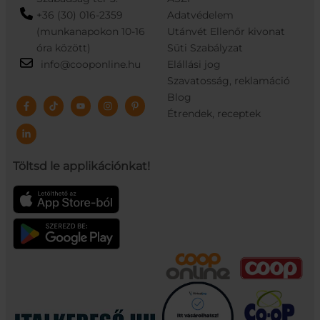
+36 (30) 016-2359
Adatvédelem
(munkanapokon 10-16
Utánvét Ellenőr kivonat
óra között)
Süti Szabályzat
info@cooponline.hu
Elállási jog
Szavatosság, reklamáció
Blog
Étrendek, receptek
Töltsd le applikációnkat!