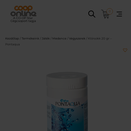
Ugrás
a
0
tartalomhoz
Kezdőlap
/
Termékeink
/
Játék
/
Medence
/
Vegyszerek
/ Klórsokk 20 gr –
Pontaqua