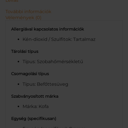
Leírás
i
s
További információk
é
Vélemények (0)
g
Allergiával kapcsolatos információk
Kén-dioxid / Szulfitok: Tartalmaz
Tárolási típus
Típus: Szobahőmérsékletű
Csomagolási típus
Típus: Befőttesüveg
Szabványosított márka
Márka: Kofa
Egység (specifikusan)