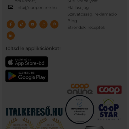
óra között)
Süti Szabályzat
info@cooponline.hu
Elállási jog
Szavatosság, reklamáció
Blog
Étrendek, receptek
Töltsd le applikációnkat!