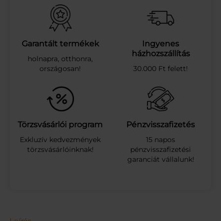
N
G
Y
H
A
Garantált termékek
Ingyenes
G
házhozszállítás
holnapra, otthonra,
Y
országosan!
30.000 Ft felett!
M
A
3
2
0
G
Törzsvásárlói program
Pénzvisszafizetés
/
Exkluzív kedvezmények
15 napos
1
törzsvásárlóinknak!
pénzvisszafizetési
9
garanciát vállalunk!
0
G
m
e
n
n
y