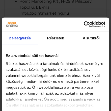
Point Marketing Kft., H-2519 Piliscsév,
Topol u. 1. E-mail:
info@pointmarketing.hu
www.pointmarket.hu
Ecetes gyöngyhagyma, édes-savanyú,
pikáns. Pasztőrözött.
H-2519 Piliscsév, Topol u. 1.
Beleegyezés
Részletek
A sütikről
A tápérték adatok töltőtömegre
értendők.
Ez a weboldal sütiket használ
Márka
Sütiket használunk a tartalmak és hirdetések személyre
Kofa
szabásához, közösségi funkciók biztosításához,
valamint weboldalforgalmunk elemzéséhez. Ezenkívül
Kiszerelés
közösségi média-, hirdető- és elemező partnereinkkel
megosztjuk az Ön weboldalhasználatra vonatkozó
320
adatait, akik kombinálhatják az adatokat más olyan
Egység (szabadon)
adatokkal, amelyeket Ön adott meg számukra vagy az
Ön által használt más szolgáltatásokból gyűjtöttek.
g