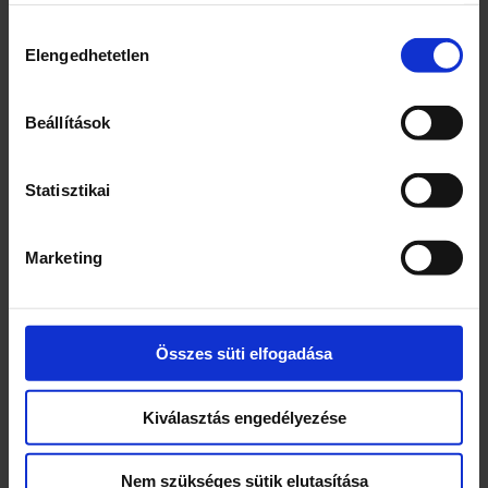
Összetevők
Hozzájárulás
Elengedhetetlen
kiválasztása
Gyöngyhagyma
Ivóvíz
Ételecet
Beállítások
Étkezési só
Fűszerkivonat
Statisztikai
Antioxidáns (nátrium-metabiszulfit)
Édesítőszer (szacharinok)
Marketing
Email segélyvonal
E-mail: info@pointmarketing.hu
Összes süti elfogadása
Webcím
www.pointmarket.hu
Kiválasztás engedélyezése
Cég neve
Point Marketing Kft.
Nem szükséges sütik elutasítása