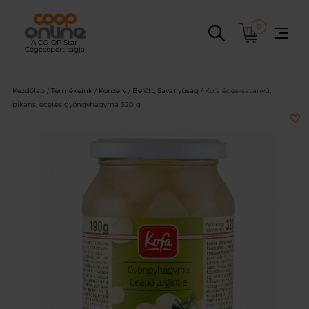
Ugrás
a
0
tartalomhoz
Kezdőlap
/
Termékeink
/
Konzerv
/
Befőtt, Savanyúság
/ Kofa édes-savanyú,
pikáns, ecetes gyöngyhagyma 320 g