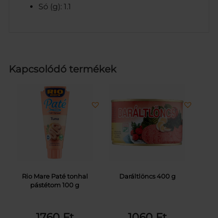
Só (g): 1.1
Kapcsolódó termékek
Rio Mare Paté tonhal
Daráltlöncs 400 g
pástétom 100 g
1760
Ft
1060
Ft