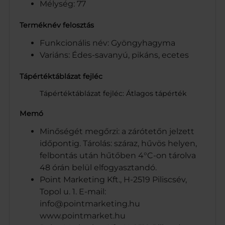
Mélység: 77
Terméknév felosztás
Funkcionális név: Gyöngyhagyma
Variáns: Édes-savanyú, pikáns, ecetes
Tápértéktáblázat fejléc
Tápértéktáblázat fejléc: Átlagos tápérték
Memó
Minőségét megőrzi: a zárótetőn jelzett
időpontig. Tárolás: száraz, hűvös helyen,
felbontás után hűtőben 4°C-on tárolva
48 órán belül elfogyasztandó.
Point Marketing Kft., H-2519 Piliscsév,
Topol u. 1. E-mail:
info@pointmarketing.hu
www.pointmarket.hu