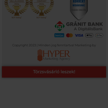
Copyright 2023 | Minden jog fenntartva! Marketing by
Törzsvásárló leszek!
COOP ONLINE – TÖRZSVÁSÁRLÓI PROGRAM
A Coop Online-nál értékeljük hűséged, így létre hoztunk egy
törzsvásárlói programot, amely azonnali kedvezményekre,
pontgyűjtésre és beváltásra, illetve további szuper ajánlatokra
jogosít fel.