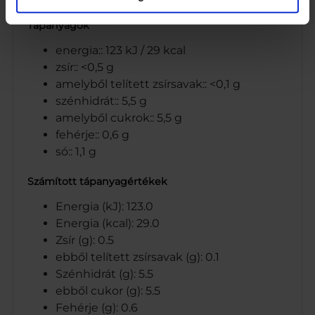
Tápanyagok
energia:: 123 kJ / 29 kcal
zsír:: <0,5 g
amelyből telített zsírsavak:: <0,1 g
szénhidrát:: 5,5 g
amelyből cukrok:: 5,5 g
fehérje:: 0,6 g
só:: 1,1 g
Számított tápanyagértékek
Energia (kJ): 123.0
Energia (kcal): 29.0
Zsír (g): 0.5
ebből telített zsírsavak (g): 0.1
Szénhidrát (g): 5.5
ebből cukor (g): 5.5
Fehérje (g): 0.6