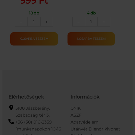
999
Ft
price
price
was:
is:
18 db
4 db
HÁZIAS
BONDUELLE
1650 Ft.
999 Ft.
–
+
–
+
ÍZ.PACALPÖRKÖLT
V.BAB
400G
MEX.MÁRT.KUK.430G/
mennyiség
200G
KOSÁRBA TESZEM
KOSÁRBA TESZEM
mennyiség
Elérhetőségek
Információk
5100 Jászberény,
GYIK
Szabadság tér 3.
ÁSZF
+36 (30) 016-2359
Adatvédelem
(munkanapokon 10-16
Utánvét Ellenőr kivonat