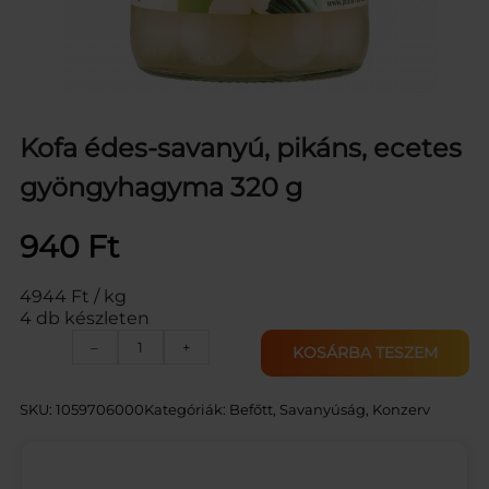
Kofa édes-savanyú, pikáns, ecetes
gyöngyhagyma 320 g
940
Ft
4944 Ft / kg
4 db készleten
K
–
+
KOSÁRBA TESZEM
O
F
A
SKU:
1059706000
Kategóriák:
Befőtt, Savanyúság
, 
Konzerv
G
Y
Ö