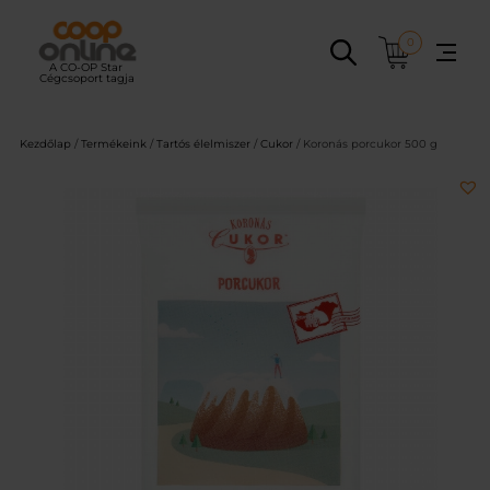
Ugrás
a
0
tartalomhoz
Kezdőlap
/
Termékeink
/
Tartós élelmiszer
/
Cukor
/ Koronás porcukor 500 g