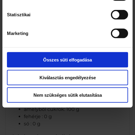
g
Statisztikai
Webcím
www.koronascukor.hu
Marketing
Cég neve
Magyar Cukor Zrt.
Összes süti elfogadása
Tápanyagok
Kiválasztás engedélyezése
energia : 1700 kJ / 400 kcal
zsír : 0 g
amelyből telített zsírsavak : 0 g
Nem szükséges sütik elutasítása
szénhidrát : 100 g
amelyből cukrok: 100 g
fehérje : 0 g
só : 0 g