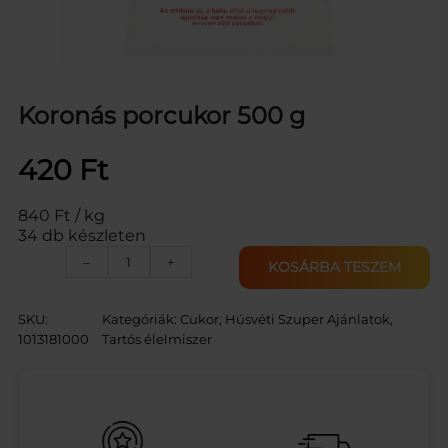
Koronás porcukor 500 g
420
Ft
840 Ft / kg
34 db készleten
K
–
+
KOSÁRBA TESZEM
O
R
O
SKU:
Kategóriák:
Cukor
, 
Húsvéti Szuper Ajánlatok
, 
N
1013181000
Tartós élelmiszer
Á
S
P
O
R