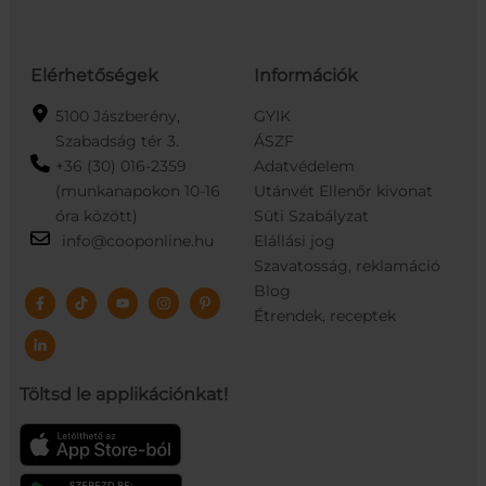
Elérhetőségek
Információk
5100 Jászberény,
GYIK
Szabadság tér 3.
ÁSZF
+36 (30) 016-2359
Adatvédelem
(munkanapokon 10-16
Utánvét Ellenőr kivonat
óra között)
Süti Szabályzat
info@cooponline.hu
Elállási jog
Szavatosság, reklamáció
Blog
Étrendek, receptek
Töltsd le applikációnkat!