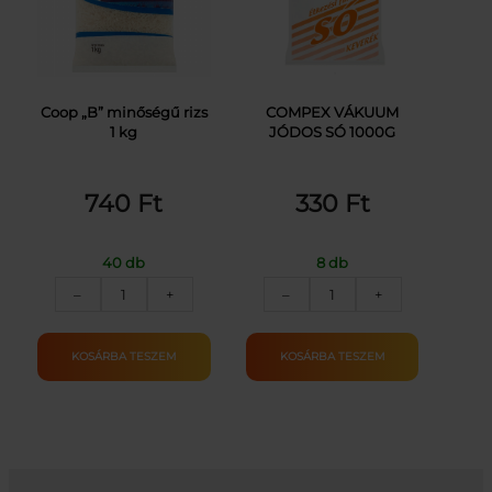
Coop „B” minőségű rizs
COMPEX VÁKUUM
1 kg
JÓDOS SÓ 1000G
740
Ft
330
Ft
40 db
8 db
COOP
COMPEX
–
+
–
+
B
VÁKUUM
RIZS
JÓDOS
1KG
SÓ
KOSÁRBA TESZEM
KOSÁRBA TESZEM
mennyiség
1000G
mennyiség