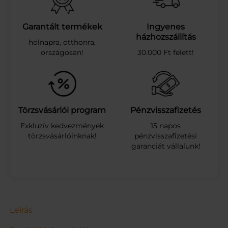
C
U
K
Garantált termékek
Ingyenes
O
házhozszállítás
holnapra, otthonra,
R
országosan!
30.000 Ft felett!
Z
A
C
S
K
Ó
Törzsvásárlói program
Pénzvisszafizetés
S
Exkluzív kedvezmények
15 napos
0
törzsvásárlóinknak!
pénzvisszafizetési
.
garanciát vállalunk!
5
K
G
m
e
n
n
Leírás
y
i