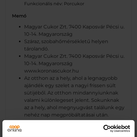
Funkcionális név: Porcukor
Memó
Magyar Cukor Zrt. 7400 Kaposvár Pécsi u.
10-14. Magyarország
Száraz, szobahőmérsékletű helyen
tárolandó.
Magyar Cukor Zrt. 7400 Kaposvár Pécsi u.
10-14. Magyarország
www.koronascukor.hu
Az otthon az a hely, ahol a legnagyobb
ajándék egy szelet a nagyi frissen sült
sütijéből. Az otthon mindannyiunknak
valami különlegeset jelent. Sokunknak
az a hely, ahol megnyugvást találunk egy
nehéz nap megpróbáltatásai után.
Másoknak egy ismerős arc, vagy egy
szerető érintés, mikor belépünk az ajtón
és tudjuk, hazaértünk. Amikor az élet