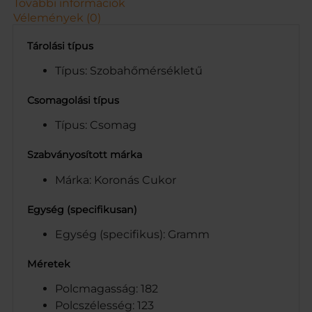
További információk
s
Vélemények (0)
é
g
Tárolási típus
Típus: Szobahőmérsékletű
Csomagolási típus
Típus: Csomag
Szabványosított márka
Márka: Koronás Cukor
Egység (specifikusan)
Egység (specifikus): Gramm
Méretek
Polcmagasság: 182
Polcszélesség: 123