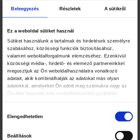
nagy pillanatait és apró örömeit
Beleegyezés
Részletek
A sütikről
megosztjuk a szeretteinkkel, akkor
világossá válik, hogy: Az otthon az a hely,
ahol otthon érzem magam.
Ez a weboldal sütiket használ
Porcukor
Sütiket használunk a tartalmak és hirdetések személyre
7400 Kaposvár Pécsi u. 10-14.
szabásához, közösségi funkciók biztosításához,
Magyarország
valamint weboldalforgalmunk elemzéséhez. Ezenkívül
közösségi média-, hirdető- és elemező partnereinkkel
Márka
megosztjuk az Ön weboldalhasználatra vonatkozó
Koronás Cukor
adatait, akik kombinálhatják az adatokat más olyan
adatokkal, amelyeket Ön adott meg számukra vagy az
Jellemzők
Ön által használt más szolgáltatásokból gyűjtöttek.
Az ország egyetlen cukorgyára
Hozzájárulás
Kiszerelés
Elengedhetetlen
kiválasztása
500
Beállítások
Egység (szabadon)