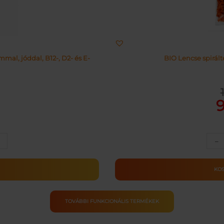
al, jóddal, B12-, D2- és E-
BIO Lencse spirál
Or
Cu
pr
pr
wa
is:
11
91
–
ULA
M
KO
ség
TOVÁBBI FUNKCIONÁLIS TERMÉKEK