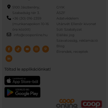
5100 Jászberény,
GYIK
Szabadság tér 3.
ÁSZF
+36 (30) 016-2359
Adatvédelem
(munkanapokon 10-16
Utánvét Ellenőr kivonat
óra között)
Süti Szabályzat
info@cooponline.hu
Elállási jog
Szavatosság, reklamáció
Blog
Étrendek, receptek
Töltsd le applikációnkat!