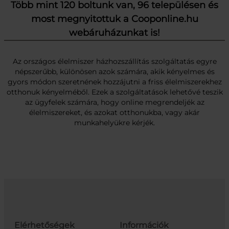
Több mint 120 boltunk van, 96 településen és
most megnyitottuk a Cooponline.hu
webáruházunkat is!
Az országos élelmiszer házhozszállítás szolgáltatás egyre
népszerűbb, különösen azok számára, akik kényelmes és
gyors módon szeretnének hozzájutni a friss élelmiszerekhez
otthonuk kényelméből. Ezek a szolgáltatások lehetővé teszik
az ügyfelek számára, hogy online megrendeljék az
élelmiszereket, és azokat otthonukba, vagy akár
munkahelyükre kérjék.
Elérhetőségek
Információk