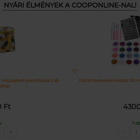
NYÁRI ÉLMÉNYEK A COOPONLINE-NAL!
 Hőszigetelt pikniktáska 2 db
Csillámtetoválás készlet 120 m
éttel
0
Ft
430
b
7 d
nanász
C
+
–
intás
k