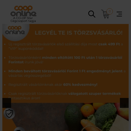
Ugrás
a
0
tartalomhoz