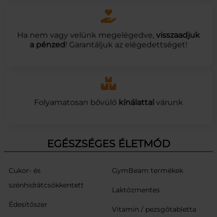
Ha nem vagy velünk megelégedve,
visszaadjuk
a pénzed
! Garantáljuk az elégedettséget!
Folyamatosan bővülő
kínálattal
várunk
EGÉSZSÉGES ÉLETMÓD
Cukor- és
GymBeam termékek
szénhidrátcsökkentett
Laktózmentes
Édesítőszer
Vitamin / pezsgőtabletta