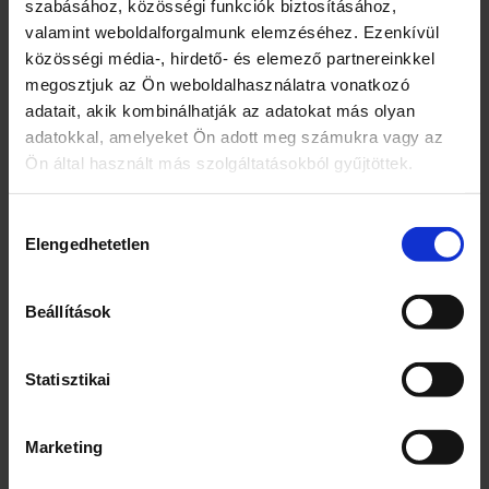
szabásához, közösségi funkciók biztosításához,
a joghurttal és a mentával és adja hozzá a
valamint weboldalforgalmunk elemzéséhez. Ezenkívül
rizst, melyet a dobozon található
közösségi média-, hirdető- és elemező partnereinkkel
elkészítési javaslat alapján készítsen el és
megosztjuk az Ön weboldalhasználatra vonatkozó
tálalja az ételt. Díszítse mentával és
adatait, akik kombinálhatják az adatokat más olyan
zöldhagymával.
adatokkal, amelyeket Ön adott meg számukra vagy az
Podravka-International Kft. 1143
Ön által használt más szolgáltatásokból gyűjtöttek.
Budapest Ilka u. 34.
Jázmin rizs. Hosszúszemű. „A” minőségű
1143 Budapest Ilka u. 34.
Hozzájárulás
Származási ország kódja: ITA
Elengedhetetlen
kiválasztása
=Olaszország, VNM = Vietnám, THA =
Thaiföld, KHM = Kambodzsa
Beállítások
Márka
Lagris
Statisztikai
Jellemzők
Marketing
Rizsek királynője