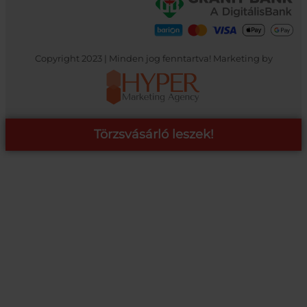
Copyright 2023 | Minden jog fenntartva! Marketing by
Törzsvásárló leszek!
COOP ONLINE – TÖRZSVÁSÁRLÓI PROGRAM
A Coop Online-nál értékeljük hűséged, így létre hoztunk egy
törzsvásárlói programot, amely azonnali kedvezményekre,
pontgyűjtésre és beváltásra, illetve további szuper ajánlatokra
jogosít fel.
RÉSZLETEK