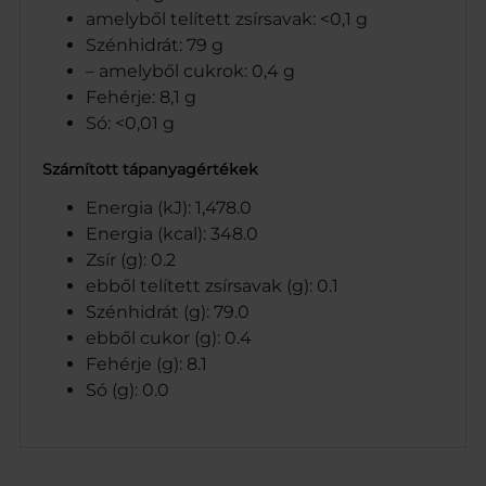
amelyből telített zsírsavak: <0,1 g
Szénhidrát: 79 g
– amelyből cukrok: 0,4 g
Fehérje: 8,1 g
Só: <0,01 g
Számított tápanyagértékek
Energia (kJ): 1,478.0
Energia (kcal): 348.0
Zsír (g): 0.2
ebből telített zsírsavak (g): 0.1
Szénhidrát (g): 79.0
ebből cukor (g): 0.4
Fehérje (g): 8.1
Só (g): 0.0