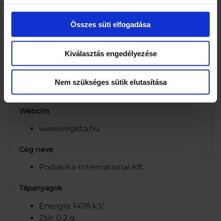
Főzési idő 14-16 perc
Vetett rizsből (Oryza Sativa L) készült
Összes süti elfogadása
Kiszerelés
500
Kiválasztás engedélyezése
Egység (szabadon)
Nem szükséges sütik elutasítása
g
Webcím
www.vegeta.hu
Cég neve
Podravka-International Kft.
Tápanyagok
Energia: 1478 kJ/
Zsír: 0,2 g