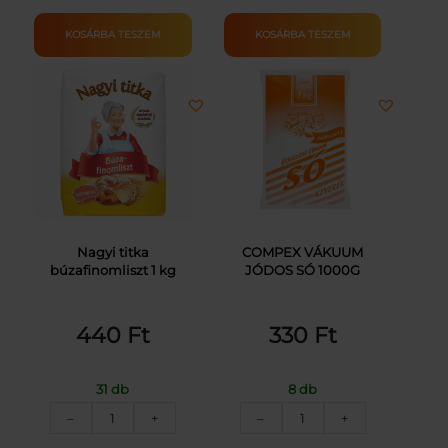
500G
BL55
mennyiség
1KG
KOSÁRBA TESZEM
KOSÁRBA TESZEM
mennyiség
Nagyi titka
COMPEX VÁKUUM
búzafinomliszt 1 kg
JÓDOS SÓ 1000G
440
Ft
330
Ft
31 db
8 db
NAGYI
COMPEX
–
+
–
+
TITKA
VÁKUUM