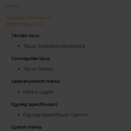
n
Leírás
y
i
További információk
s
Vélemények (0)
é
g
Tárolási típus
Típus: Szobahőmérsékletű
Csomagolási típus
Típus: Doboz
Szabványosított márka
Márka: Lagris
Egység (specifikusan)
Egység (specifikus): Gramm
Gyártói márka