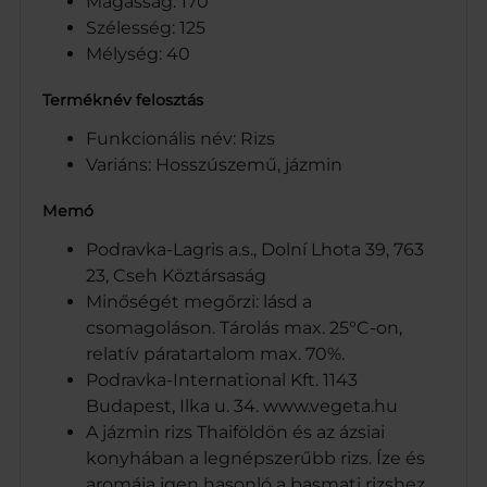
Magasság: 170
Szélesség: 125
Mélység: 40
Terméknév felosztás
Funkcionális név: Rizs
Variáns: Hosszúszemű, jázmin
Memó
Podravka-Lagris a.s., Dolní Lhota 39, 763
23, Cseh Köztársaság
Minőségét megőrzi: lásd a
csomagoláson. Tárolás max. 25°C-on,
relatív páratartalom max. 70%.
Podravka-International Kft. 1143
Budapest, Ilka u. 34. www.vegeta.hu
A jázmin rizs Thaiföldön és az ázsiai
konyhában a legnépszerűbb rizs. Íze és
aromája igen hasonló a basmati rizshez,