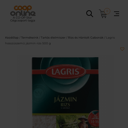
Ugrás
a
0
tartalomhoz
Kezdőlap
/
Termékeink
/
Tartós élelmiszer
/
Rizs és Hántolt Gabonák
/ Lagris
hosszúszemű jázmin rizs 500 g