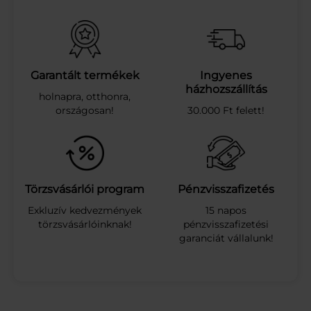
Á
Z
M
I
N
R
Garantált termékek
Ingyenes
I
házhozszállítás
holnapra, otthonra,
Z
országosan!
30.000 Ft felett!
S
D
O
B
O
Z
Törzsvásárlói program
Pénzvisszafizetés
O
Exkluzív kedvezmények
15 napos
S
törzsvásárlóinknak!
pénzvisszafizetési
5
garanciát vállalunk!
0
0
G
m
e
n