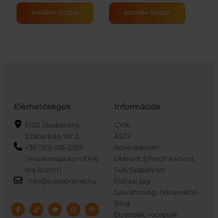
BÚZAFINOMLISZT
JÓDOS
BL-
SÓ
KOSÁRBA TESZEM
KOSÁRBA TESZEM
55
1000G
1KG
mennyiség
mennyiség
Elérhetőségek
Információk
5100 Jászberény,
GYIK
Szabadság tér 3.
ÁSZF
+36 (30) 016-2359
Adatvédelem
(munkanapokon 10-16
Utánvét Ellenőr kivonat
óra között)
Süti Szabályzat
info@cooponline.hu
Elállási jog
Szavatosság, reklamáció
Blog
Étrendek, receptek