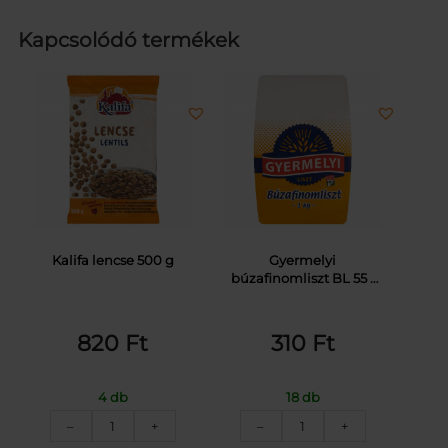
Kapcsolódó termékek
Kalifa lencse 500 g
Gyermelyi
búzafinomliszt BL 55 1
kg
820
Ft
310
Ft
4 db
18 db
KALIFA
GYERMELYI
–
+
–
+
LENCSE
FINOMLISZT