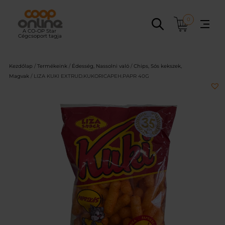
Ugrás
a
0
tartalomhoz
Kezdőlap
/
Termékeink
/
Édesség, Nassolni való
/
Chips, Sós kekszek,
Magvak
/ LIZA KUKI EXTRUD.KUKORICAPEH.PAPR 40G