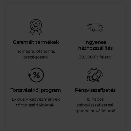
K
I
E
X
T
R
U
Garantált termékek
Ingyenes
D
házhozszállítás
holnapra, otthonra,
.
országosan!
30.000 Ft felett!
K
U
K
O
R
I
Törzsvásárlói program
Pénzvisszafizetés
C
Exkluzív kedvezmények
15 napos
A
törzsvásárlóinknak!
pénzvisszafizetési
P
garanciát vállalunk!
E
H
.
P