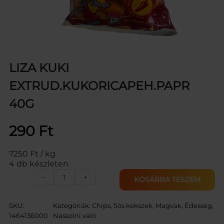
LIZA KUKI
EXTRUD.KUKORICAPEH.PAPR
40G
290
Ft
7250 Ft / kg
4 db készleten
L
–
+
KOSÁRBA TESZEM
I
Z
A
SKU:
Kategóriák:
Chips, Sós kekszek, Magvak
, 
Édesség,
K
1464136000
Nassolni való
U