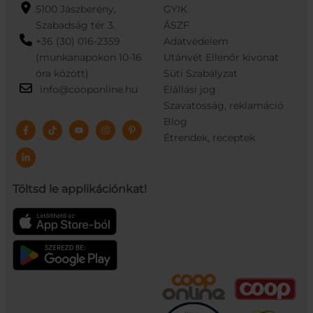
5100 Jászberény,
GYIK
Szabadság tér 3.
ÁSZF
+36 (30) 016-2359
Adatvédelem
(munkanapokon 10-16
Utánvét Ellenőr kivonat
óra között)
Süti Szabályzat
info@cooponline.hu
Elállási jog
Szavatosság, reklamáció
Blog
Étrendek, receptek
Töltsd le applikációnkat!