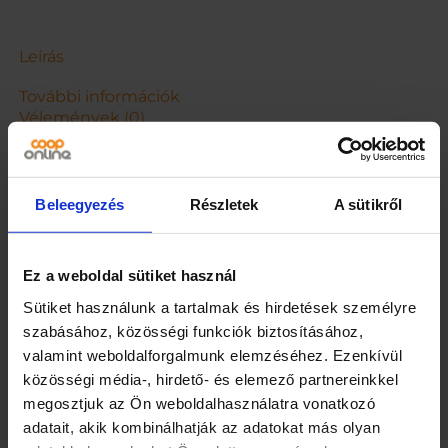
A
P
R
Leírás
4
0
További információk
G
Vélemények (0)
m
e
n
n
Beleegyezés
Részletek
A sütikről
y
i
Kapcsolódó termékek
s
é
Ez a weboldal sütiket használ
g
Sütiket használunk a tartalmak és hirdetések személyre
szabásához, közösségi funkciók biztosításához,
valamint weboldalforgalmunk elemzéséhez. Ezenkívül
közösségi média-, hirdető- és elemező partnereinkkel
megosztjuk az Ön weboldalhasználatra vonatkozó
adatait, akik kombinálhatják az adatokat más olyan