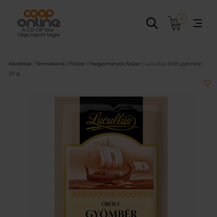
Ugrás
a
0
tartalomhoz
Kezdőlap
/
Termékeink
/
Fűszer
/
Hagyományos fűszer
/ Lucullus őrölt gyömbér
20 g