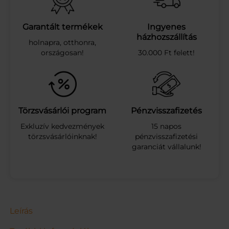
Y
Ö
M
Garantált termékek
Ingyenes
B
házhozszállítás
holnapra, otthonra,
É
országosan!
30.000 Ft felett!
R
Ő
R
Ö
L
T
Törzsvásárlói program
Pénzvisszafizetés
2
Exkluzív kedvezmények
15 napos
0
törzsvásárlóinknak!
pénzvisszafizetési
G
garanciát vállalunk!
m
e
n
n
y
i
s
Leírás
é
g