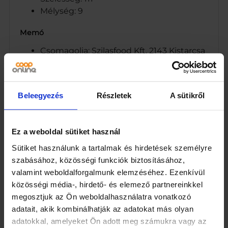
Mélység: 9
Memó
Csomagolja: Szilasfood Kft. 2143 Kistarcsa
Nagytarcsai út 6.
Felhasználási javaslat: Levesek,
levesgombócok, szószok, húsételek,
Beleegyezés
Részletek
A sütikről
vadhúsok, mártások, sütemények
(mézeskalács, keksz, stb.), forralt bor,
likőrök, keleti ételek kitűnő ízesítője.
Ez a weboldal sütiket használ
Száraz, hűvös helyen tárolandó!
Sütiket használunk a tartalmak és hirdetések személyre
Szilasfood Kft. 2143 Kistarcsa Nagytarcsai
szabásához, közösségi funkciók biztosításához,
út 6. www.szilasfood.hu
valamint weboldalforgalmunk elemzéséhez. Ezenkívül
A gyömbér (Zingiber officinale) hazája a
közösségi média-, hirdető- és elemező partnereinkkel
trópusi Ázsia és a síkvidéki esőerdők. A
megosztjuk az Ön weboldalhasználatra vonatkozó
kínai és indiai konyha elengedhetetlen
adatait, akik kombinálhatják az adatokat más olyan
fűszere, Európában leginkább kekszek
adatokkal, amelyeket Ön adott meg számukra vagy az
és édes italok ízesítésére használják.