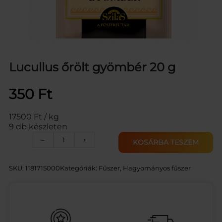
Lucullus őrölt gyömbér 20 g
350
Ft
17500 Ft / kg
9 db készleten
L
–
+
KOSÁRBA TESZEM
U
C
U
SKU:
1181715000
Kategóriák:
Fűszer
, 
Hagyományos fűszer
L
L
U
S
G