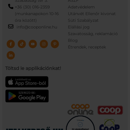
Szabadság tér 3.
ÁSZF
+36 (30) 016-2359
Adatvédelem
(munkanapokon 10-16
Utánvét Ellenőr kivonat
óra között)
Süti Szabályzat
info@cooponline.hu
Elállási jog
Szavatosság, reklamáció
Blog
Étrendek, receptek
Töltsd le applikációnkat!