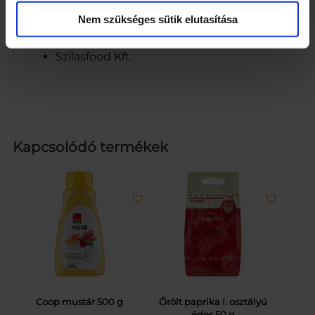
www.szilasfood.hu
Nem szükséges sütik elutasítása
Cég neve
Szilasfood Kft.
Kapcsolódó termékek
Coop mustár 500 g
Őrölt paprika I. osztályú
édes 50 g