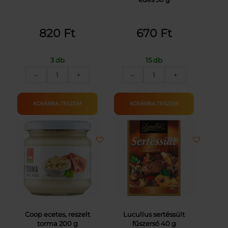
820
Ft
670
Ft
3 db
15 db
COOP
ŐRÖLT
–
+
–
+
MUSTÁR
PAPRIKA
500G
CSEMEGE
mennyiség
I.O.ÉDES
KOSÁRBA TESZEM
KOSÁRBA TESZEM
50G
mennyiség
Coop ecetes, reszelt
Lucullus sertéssült
torma 200 g
fűszersó 40 g