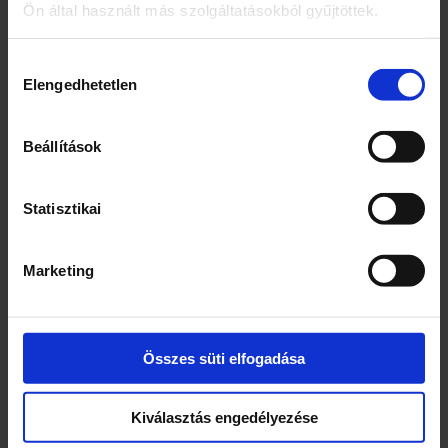
Ön által használt más szolgáltatásokból gyűjtöttek.
Szilasfood – A fűszerfutár
Őrölt gyömbér
2143 Kistarcsa Nagytarcsai út 6.
Hozzájárulás
Elengedhetetlen
kiválasztása
Márka
Lucullus
Beállítások
Kiszerelés
Statisztikai
20
Egység (szabadon)
Marketing
g
Összetevők
Összes süti elfogadása
Őrölt gyömbér
Webcím
Kiválasztás engedélyezése