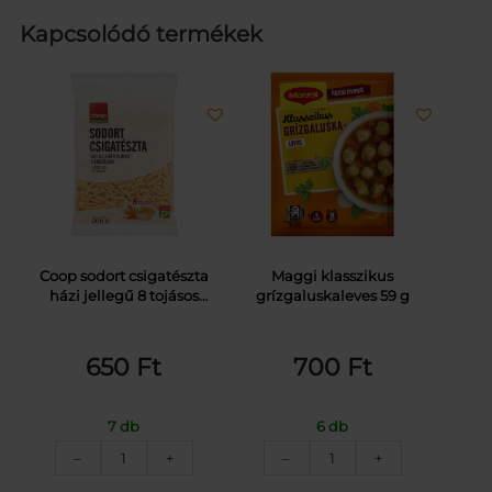
Kapcsolódó termékek
Coop sodort csigatészta
Maggi klasszikus
házi jellegű 8 tojásos
grízgaluskaleves 59 g
száraztészta 200 g
650
Ft
700
Ft
7 db
6 db
COOP
MAGGI
–
+
–
+
SODORT
GRÍZGALUSKALEVES