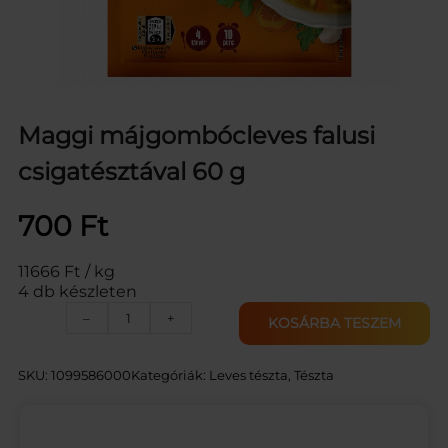
Maggi májgombócleves falusi
csigatésztával 60 g
700
Ft
11666 Ft / kg
4 db készleten
M
–
+
KOSÁRBA TESZEM
A
G
G
SKU:
1099586000
Kategóriák:
Leves tészta
, 
Tészta
I
M
Á