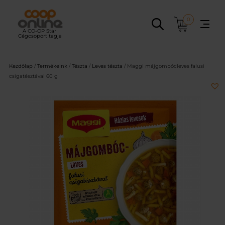
Ugrás
a
0
tartalomhoz
Kezdőlap
/
Termékeink
/
Tészta
/
Leves tészta
/ Maggi májgombócleves falusi
csigatésztával 60 g