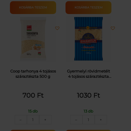
CSIGATÉSZTA
59G
8T.HÁZ.JEL.
mennyiség
KOSÁRBA TESZEM
KOSÁRBA TESZEM
200G
mennyiség
Coop tarhonya 4 tojásos
Gyermelyi rövidmetélt
száraztészta 500 g
4 tojásos száraztészta
500 g
700
Ft
1030
Ft
15 db
13 db
COOP
GYERMELYI
–
+
–
+
4TOJ.SZÁRAZTÉSZTA
TÉSZTA
TARHONYA
4TOJ.RÖVIDMETÉLT