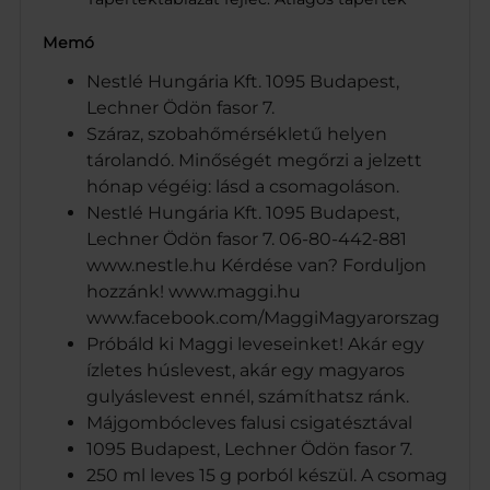
Memó
Nestlé Hungária Kft. 1095 Budapest,
Lechner Ödön fasor 7.
Száraz, szobahőmérsékletű helyen
tárolandó. Minőségét megőrzi a jelzett
hónap végéig: lásd a csomagoláson.
Nestlé Hungária Kft. 1095 Budapest,
Lechner Ödön fasor 7. 06-80-442-881
www.nestle.hu Kérdése van? Forduljon
hozzánk! www.maggi.hu
www.facebook.com/MaggiMagyarorszag
Próbáld ki Maggi leveseinket! Akár egy
ízletes húslevest, akár egy magyaros
gulyáslevest ennél, számíthatsz ránk.
Májgombócleves falusi csigatésztával
1095 Budapest, Lechner Ödön fasor 7.
250 ml leves 15 g porból készül. A csomag