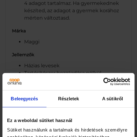
4 adagot tartalmaz. Ha gyermekednek
készíted, az adagot a gyermek korához
mérten változtasd.
Márka
Maggi
Jellemzők
Házias levesek
Tartósítószer hozzáadása nélkül,
szárítással tartósítva
4 tányér
10 perc
Beleegyezés
Részletek
A sütikről
Kiszerelés
60
Ez a weboldal sütiket használ
Sütiket használunk a tartalmak és hirdetések személyre
Egység (szabadon)