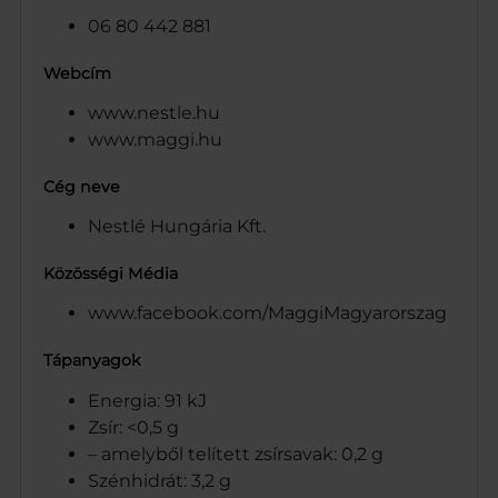
06 80 442 881
Webcím
www.nestle.hu
www.maggi.hu
Cég neve
Nestlé Hungária Kft.
Közösségi Média
www.facebook.com/MaggiMagyarorszag
Tápanyagok
Energia: 91 kJ
Zsír: <0,5 g
– amelyből telített zsírsavak: 0,2 g
Szénhidrát: 3,2 g