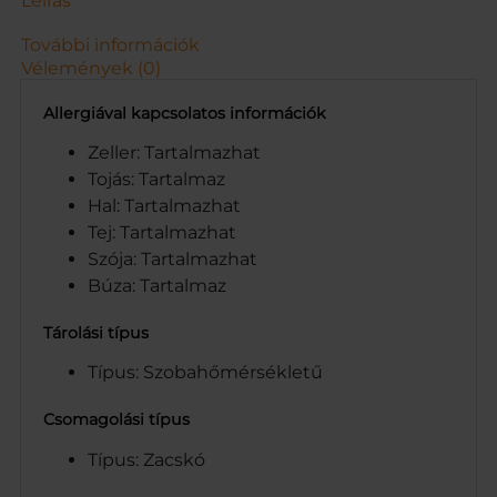
Leírás
S
Z
További információk
.
Vélemények (0)
6
0
Allergiával kapcsolatos információk
G
m
Zeller: Tartalmazhat
e
Tojás: Tartalmaz
n
Hal: Tartalmazhat
n
Tej: Tartalmazhat
y
Szója: Tartalmazhat
i
s
Búza: Tartalmaz
é
g
Tárolási típus
Típus: Szobahőmérsékletű
Csomagolási típus
Típus: Zacskó