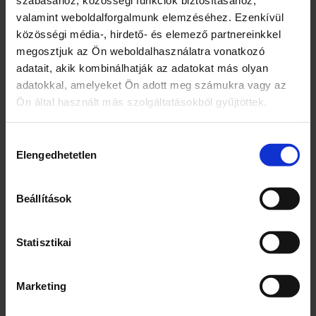
szabásához, közösségi funkciók biztosításához,
g
valamint weboldalforgalmunk elemzéséhez. Ezenkívül
közösségi média-, hirdető- és elemező partnereinkkel
Összetevők
megosztjuk az Ön weboldalhasználatra vonatkozó
Tojásos száraztészta 40% (búzaliszt, tojás)
adatait, akik kombinálhatják az adatokat más olyan
Szárított májgombóc 24% [morzsa
adatokkal, amelyeket Ön adott meg számukra vagy az
(búzaliszt, élesztő, sertészsír, étkezési só,
Ön által használt más szolgáltatásokból gyűjtöttek.
cukor), búzadara, pálmazsír, tojássárgája-
és -fehérjepor, maltodextrin,
Hozzájárulás
vöröshagyma, sertés hús, sertés máj
Elengedhetetlen
kiválasztása
0,8%, fokhagyma, ízfokozók (nátrium-
glutamát, dinátrium-inozinát), étkezési
Beállítások
só, majoranna, aromák, térfogatnövelő
szerek (difoszfátok, nátrium-karbonátok),
kukoricakeményítő, színezék (szulfitos-
Statisztikai
ammóniás karamell), fekete bors,
antioxidáns (rozmaringkivonatok)]
Marketing
Étkezési só
Szárított élesztőkivonat (élesztőkivonat,