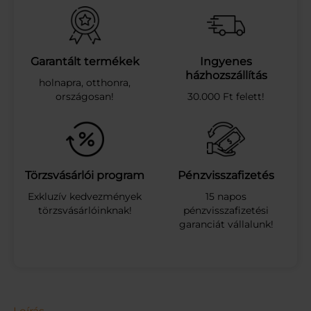
J
G
O
M
.
Garantált termékek
Ingyenes
L
házhozszállítás
holnapra, otthonra,
E
országosan!
30.000 Ft felett!
V
E
S
F
A
L
Törzsvásárlói program
Pénzvisszafizetés
U
Exkluzív kedvezmények
15 napos
S
törzsvásárlóinknak!
pénzvisszafizetési
I
garanciát vállalunk!
C
S
I
G
A
T
É