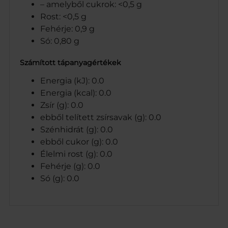
– amelyből cukrok: <0,5 g
Rost: <0,5 g
Fehérje: 0,9 g
Só: 0,80 g
Számított tápanyagértékek
Energia (kJ): 0.0
Energia (kcal): 0.0
Zsír (g): 0.0
ebből telített zsírsavak (g): 0.0
Szénhidrát (g): 0.0
ebből cukor (g): 0.0
Élelmi rost (g): 0.0
Fehérje (g): 0.0
Só (g): 0.0