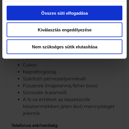
étkezési. só)
Ízfokozók (nátrium-glutamát, dinátrium-
Összes süti elfogadása
inozinát)
Szárított zöldségek 3,3% (sárgarépa,
Kiválasztás engedélyezése
paszternák)
Aromák
Kukoricakeményítő
Nem szükséges sütik elutasítása
Pálmazsír
Maltodextrin
Cukor
Napraforgóolaj
Szárított petrezselyemlevél
Fűszerek (majoranna, fehér bors)
Színezék (karamell)
A %-os értékek az összetevők
késztermékben jelen lévő mennyiségét
jelentik
Telefonos elérhetőség