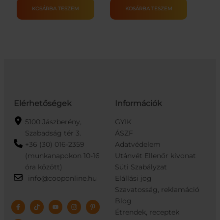
500G
500G
KOSÁRBA TESZEM
KOSÁRBA TESZEM
mennyiség
mennyiség
Elérhetőségek
Információk
5100 Jászberény,
GYIK
Szabadság tér 3.
ÁSZF
+36 (30) 016-2359
Adatvédelem
(munkanapokon 10-16
Utánvét Ellenőr kivonat
óra között)
Süti Szabályzat
info@cooponline.hu
Elállási jog
Szavatosság, reklamáció
Blog
Étrendek, receptek