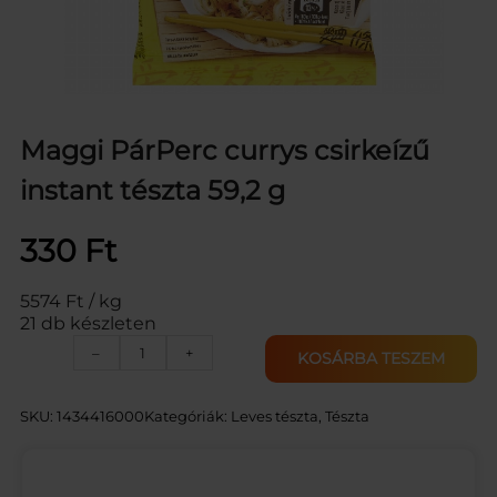
Maggi PárPerc currys csirkeízű
instant tészta 59,2 g
330
Ft
5574 Ft / kg
21 db készleten
M
–
+
KOSÁRBA TESZEM
A
G
G
SKU:
1434416000
Kategóriák:
Leves tészta
, 
Tészta
I
P
Á