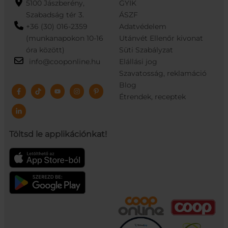
5100 Jászberény,
GYIK
Szabadság tér 3.
ÁSZF
+36 (30) 016-2359
Adatvédelem
(munkanapokon 10-16
Utánvét Ellenőr kivonat
óra között)
Süti Szabályzat
info@cooponline.hu
Elállási jog
Szavatosság, reklamáció
Blog
Étrendek, receptek
Töltsd le applikációnkat!