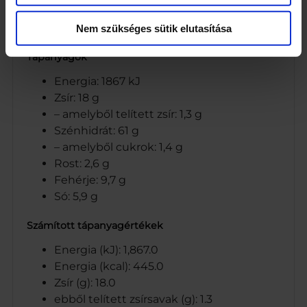
hidrolizátum, karamellizált cukorszirup,
napraforgóolaj, színezék (riboflavinok)
Nem szükséges sütik elutasítása
Tápanyagok
Energia: 1867 kJ
Zsír: 18 g
– amelyből telített zsír: 1,3 g
Szénhidrát: 61 g
– amelyből cukrok: 1,4 g
Rost: 2,6 g
Fehérje: 9,7 g
Só: 5,9 g
Számított tápanyagértékek
Energia (kJ): 1,867.0
Energia (kcal): 445.0
Zsír (g): 18.0
ebből telített zsírsavak (g): 1.3