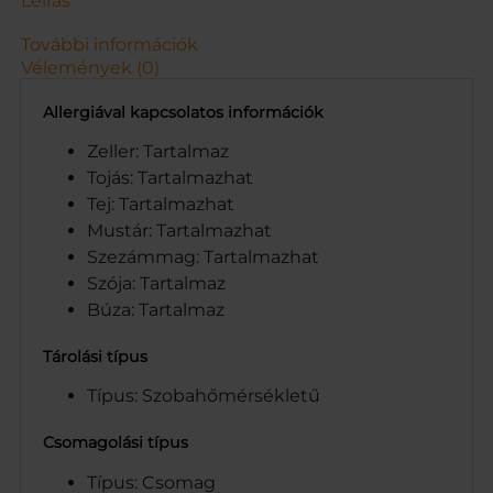
Leírás
E
5
További információk
9
Vélemények (0)
.
2
Allergiával kapcsolatos információk
G
m
Zeller: Tartalmaz
e
Tojás: Tartalmazhat
n
Tej: Tartalmazhat
n
Mustár: Tartalmazhat
y
Szezámmag: Tartalmazhat
i
s
Szója: Tartalmaz
é
Búza: Tartalmaz
g
Tárolási típus
Típus: Szobahőmérsékletű
Csomagolási típus
Típus: Csomag