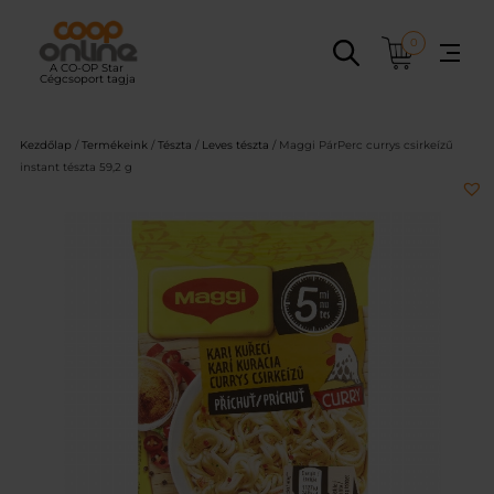
Ugrás
a
0
tartalomhoz
Kezdőlap
/
Termékeink
/
Tészta
/
Leves tészta
/ Maggi PárPerc currys csirkeízű
instant tészta 59,2 g