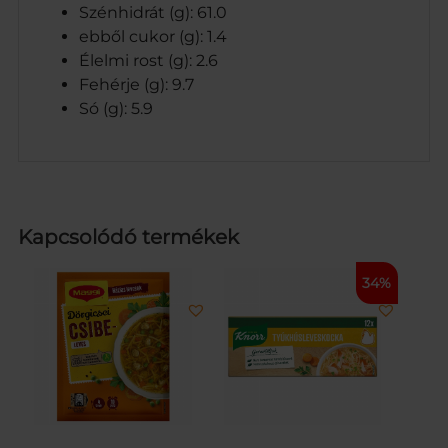
Szénhidrát (g): 61.0
ebből cukor (g): 1.4
Élelmi rost (g): 2.6
Fehérje (g): 9.7
Só (g): 5.9
Kapcsolódó termékek
34%