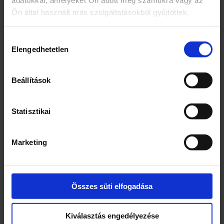
Ön által használt más szolgáltatásokból gyűjtöttek.
Egység (szabadon)
g
Hozzájárulás
Elengedhetetlen
kiválasztása
Összetevők
Instant tészta 92,9%: búzaliszt,
Beállítások
napraforgóolaj, búzaglutén, étkezési só,
savanyúságot szabályozó anyag (kálium-
Statisztikai
karbonátok), stabilizátor (polifoszfátok)
Ízesítő por 7,1%: étkezési só, ízfokozók
(nátrium-glutamát, dinátrium-guanilát,
Marketing
dinátrium-inozinát), cukor, fűszerek és
fűszernövények (chili paprika 0,08%,
kurkuma, snidling, fekete bors, paprika,
zellerlevél, petrezselyemlevél), szárított
Összes süti elfogadása
zöldségek (sárgarépa 0,14%,
vöröshagyma, fokhagyma, paradicsom,
Kiválasztás engedélyezése
póréhagyma), aroma, szójafehérje-