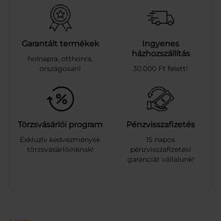
R
P
E
R
C
Garantált termékek
Ingyenes
I
házhozszállítás
holnapra, otthonra,
N
országosan!
30.000 Ft felett!
S
T
.
T
.
C
Törzsvásárlói program
Pénzvisszafizetés
U
Exkluzív kedvezmények
15 napos
R
törzsvásárlóinknak!
pénzvisszafizetési
R
garanciát vállalunk!
Y
S
C
S
I
R
K