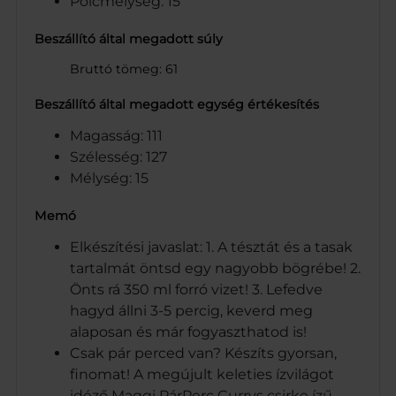
Polcmélység: 15
Beszállító által megadott súly
Bruttó tömeg: 61
Beszállító által megadott egység értékesítés
Magasság: 111
Szélesség: 127
Mélység: 15
Memó
Elkészítési javaslat: 1. A tésztát és a tasak
tartalmát öntsd egy nagyobb bögrébe! 2.
Önts rá 350 ml forró vizet! 3. Lefedve
hagyd állni 3-5 percig, keverd meg
alaposan és már fogyaszthatod is!
Csak pár perced van? Készíts gyorsan,
finomat! A megújult keleties ízvilágot
idéző Maggi PárPerc Currys csirke ízű