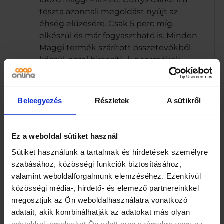
tészta azonnali megoldást nyújt az
éhség elűzésére. Csak 5 perc míg
elkészül és már fogyasztható is. Minden
Maggi termék szárított összetevőkből
készül, ezzel biztosítjuk a termékek
eltarthatóságát, és ennek köszönhetően
nincs szükség tartósítószer hozzáadására
sem. Kóstold meg instant tésztánkat
Beleegyezés
Részletek
A sütikről
más ízekben is!
Referencia beviteli érték egy átlagos
felnőtt számára (8400 kJ/2000 kcal). A
Ez a weboldal sütiket használ
csomag 1 adagot tartalmaz.
Sütiket használunk a tartalmak és hirdetések személyre
szabásához, közösségi funkciók biztosításához,
Márka
valamint weboldalforgalmunk elemzéséhez. Ezenkívül
Maggi
közösségi média-, hirdető- és elemező partnereinkkel
megosztjuk az Ön weboldalhasználatra vonatkozó
Kiszerelés
adatait, akik kombinálhatják az adatokat más olyan
59,2
adatokkal, amelyeket Ön adott meg számukra vagy az