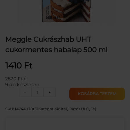
Meggle Cukrászhab UHT
cukormentes habalap 500 ml
1410
Ft
2820 Ft / l
9 db készleten
M
–
+
KOSÁRBA TESZEM
E
G
G
SKU:
1474497000
Kategóriák:
Ital
, 
Tartós UHT
, 
Tej
L
E
C