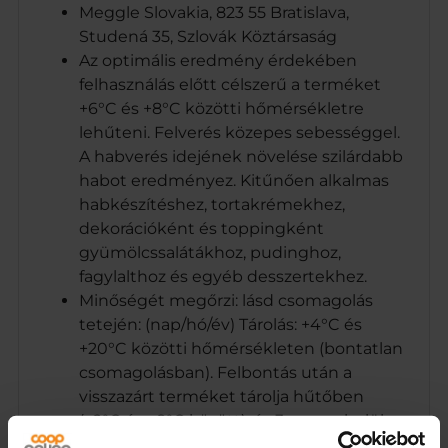
Meggle Slovakia, 823 55 Bratislava,
Studená 35, Szlovák Köztársaság
Az optimális eredmény érdekében
felhasználás előtt célszerű a terméket
+6°C és +8°C közötti hőmérsékletre
lehűteni. Felverés közepes sebességgel.
A habverés idejének növelése szilárdabb
habot eredményez. Kitűnően alkalmas
habkészítéshez, tortakrémekhez,
dekorációként és toppingként
gyümölcssalátákhoz, pudinghoz,
fagylalthoz és egyéb desszertekhez.
Minőségét megőrzi: lásd csomagolás
tetején: (nap/hó/év) Tárolás: +4°C és
+20°C közötti hőmérsékleten (bontatlan
csomagolásban). Felbontás után a
visszazárt terméket tárolja hűtőben
(+2°C és +8°C között), és 3 napon belül
fogyassza el.