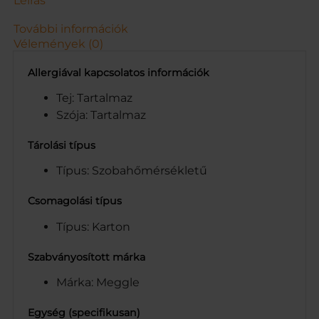
Leírás
M
L
További információk
m
Vélemények (0)
e
n
Allergiával kapcsolatos információk
n
y
Tej: Tartalmaz
i
Szója: Tartalmaz
s
é
Tárolási típus
g
Típus: Szobahőmérsékletű
Csomagolási típus
Típus: Karton
Szabványosított márka
Márka: Meggle
Egység (specifikusan)