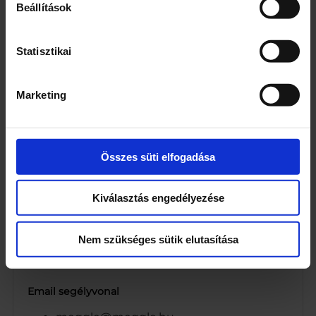
Beállítások
Egység (szabadon)
ml
Statisztikai
Összetevők
Ivóvíz
Marketing
Teljes mértékben hidrogénezett
pálmamagolaj 25%
Nedvesítőszer: E 420
Összes süti elfogadása
Tejfehérje
Emulgeálószerek: E 472b, E472e, E 322
(szója)
Kiválasztás engedélyezése
Stabilizátorok: E 460, E 461, E 466
Aroma
Nem szükséges sütik elutasítása
Színezék: E 160a
Zsírtartalom 25% (m/m)
Email segélyvonal