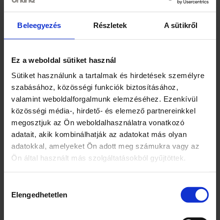
Vásárlói információ: Meggle Hungary Kft,
www.meggle.hu; meggle@meggle.hu
Beleegyezés
Részletek
A sütikről
Meggle Slovakia, 823 55 Bratislava,
Studená 35, Szlovák Köztársaság
Növényi zsír alapú készítmény hab
Ez a weboldal sütiket használ
készítéséhez. Ultramagas
Sütiket használunk a tartalmak és hirdetések személyre
hőmérsékleten hőkezelt (UHT).
szabásához, közösségi funkciók biztosításához,
valamint weboldalforgalmunk elemzéséhez. Ezenkívül
Márka
közösségi média-, hirdető- és elemező partnereinkkel
Meggle
megosztjuk az Ön weboldalhasználatra vonatkozó
adatait, akik kombinálhatják az adatokat más olyan
Jellemzők
adatokkal, amelyeket Ön adott meg számukra vagy az
Növényi zsírral
Ön által használt más szolgáltatásokból gyűjtöttek.
Édesítés nélkül
Hozzájárulás
Kiszerelés
Elengedhetetlen
kiválasztása
500