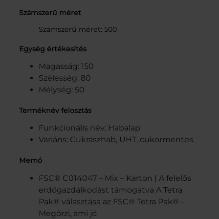
Számszerű méret
Számszerű méret: 500
Egység értékesítés
Magasság: 150
Szélesség: 80
Mélység: 50
Terméknév felosztás
Funkcionális név: Habalap
Variáns: Cukrászhab, UHT, cukormentes
Memó
FSC® C014047 – Mix – Karton | A felelős
erdőgazdálkodást támogatva A Tetra
Pak® választása az FSC® Tetra Pak® –
Megőrzi, ami jó