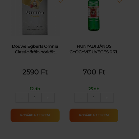
Douwe Egberts Omnia
HUNYADI JÁNOS
Classic őrölt-pörkölt
GYÓGYVÍZ ÜVEGES 0.7L
kávé 250 g
2590
Ft
700
Ft
12 db
25 db
D.E.OMNIA
HUNYADI
–
+
–
+
KÁVÉ
JÁNOS
VÁKUM
GYÓGYVÍZ
ŐRÖLT
ÜVEGES
KOSÁRBA TESZEM
KOSÁRBA TESZEM
CLASSIC
0.7L
250G
mennyiség
mennyiség