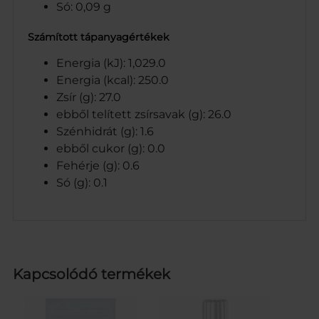
Só: 0,09 g
Számított tápanyagértékek
Energia (kJ): 1,029.0
Energia (kcal): 250.0
Zsír (g): 27.0
ebből telített zsírsavak (g): 26.0
Szénhidrát (g): 1.6
ebből cukor (g): 0.0
Fehérje (g): 0.6
Só (g): 0.1
Kapcsolódó termékek