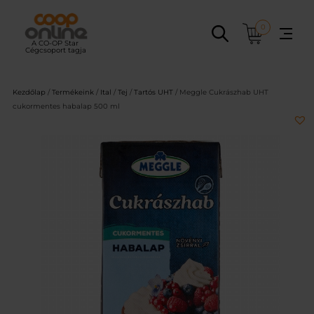
Ugrás
a
0
tartalomhoz
Kezdőlap
/
Termékeink
/
Ital
/
Tej
/
Tartós UHT
/ Meggle Cukrászhab UHT
cukormentes habalap 500 ml