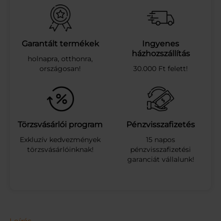
U
K
R
Á
S
Garantált termékek
Ingyenes
Z
házhozszállítás
holnapra, otthonra,
H
országosan!
30.000 Ft felett!
A
B
C
U
K
O
Törzsvásárlói program
Pénzvisszafizetés
R
Exkluzív kedvezmények
15 napos
M
törzsvásárlóinknak!
pénzvisszafizetési
E
garanciát vállalunk!
N
T
E
S
5
0
0