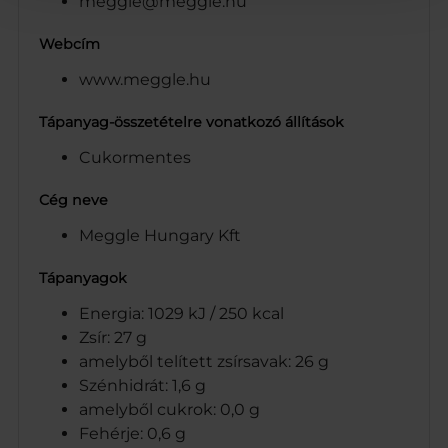
meggle@meggle.hu
Webcím
www.meggle.hu
Tápanyag-összetételre vonatkozó állítások
Cukormentes
Cég neve
Meggle Hungary Kft
Tápanyagok
Energia: 1029 kJ / 250 kcal
Zsír: 27 g
amelyből telített zsírsavak: 26 g
Szénhidrát: 1,6 g
amelyből cukrok: 0,0 g
Fehérje: 0,6 g