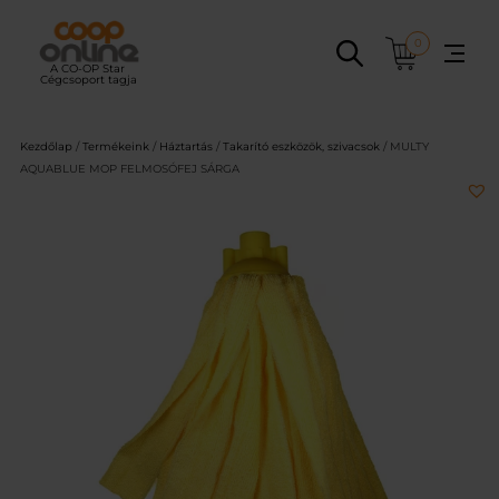
Ugrás
a
0
tartalomhoz
Kezdőlap
/
Termékeink
/
Háztartás
/
Takarító eszközök, szivacsok
/ MULTY
AQUABLUE MOP FELMOSÓFEJ SÁRGA