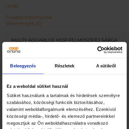
A
Leírás
m
e
További információk
n
Vélemények (0)
n
y
i
MULTY AQUABLUE MOP FELMOSÓFEJ SÁRGA
s
1db
é
g
Beleegyezés
Részletek
A sütikről
Kapcsolódó termékek
Ez a weboldal sütiket használ
Sütiket használunk a tartalmak és hirdetések személyre
szabásához, közösségi funkciók biztosításához,
valamint weboldalforgalmunk elemzéséhez. Ezenkívül
közösségi média-, hirdető- és elemező partnereinkkel
megosztjuk az Ön weboldalhasználatra vonatkozó