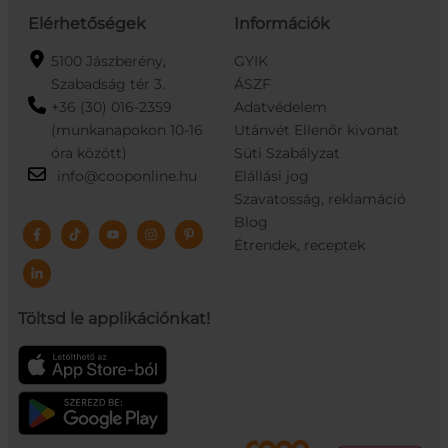
Elérhetőségek
Információk
5100 Jászberény,
GYIK
Szabadság tér 3.
ÁSZF
+36 (30) 016-2359
Adatvédelem
(munkanapokon 10-16
Utánvét Ellenőr kivonat
óra között)
Süti Szabályzat
info@cooponline.hu
Elállási jog
Szavatosság, reklamáció
Blog
Étrendek, receptek
Töltsd le applikációnkat!