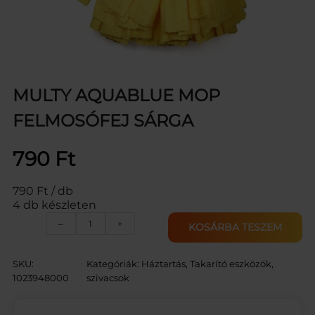
MULTY AQUABLUE MOP
FELMOSÓFEJ SÁRGA
790
Ft
790 Ft / db
4 db készleten
M
–
+
KOSÁRBA TESZEM
U
L
T
SKU:
Kategóriák:
Háztartás
, 
Takarító eszközök,
Y
1023948000
szivacsok
A
Q