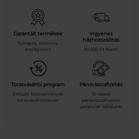
U
A
B
L
U
E
Garantált termékek
Ingyenes
M
házhozszállítás
holnapra, otthonra,
O
országosan!
30.000 Ft felett!
P
F
E
L
M
O
Törzsvásárlói program
Pénzvisszafizetés
S
Exkluzív kedvezmények
15 napos
Ó
törzsvásárlóinknak!
pénzvisszafizetési
F
garanciát vállalunk!
E
J
S
Á
R
G