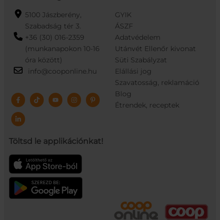
5100 Jászberény,
GYIK
Szabadság tér 3.
ÁSZF
+36 (30) 016-2359
Adatvédelem
(munkanapokon 10-16
Utánvét Ellenőr kivonat
óra között)
Süti Szabályzat
info@cooponline.hu
Elállási jog
Szavatosság, reklamáció
Blog
Étrendek, receptek
Töltsd le applikációnkat!