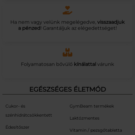
Ha nem vagy velünk megelégedve,
visszaadjuk
a pénzed
! Garantáljuk az elégedettséget!
Folyamatosan bővülő
kínálattal
várunk
EGÉSZSÉGES ÉLETMÓD
Cukor- és
GymBeam termékek
szénhidrátcsökkentett
Laktózmentes
Édesítőszer
Vitamin / pezsgőtabletta