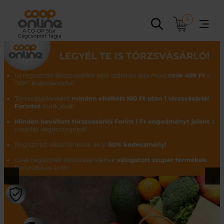
Ugrás
a
0
tartalomhoz