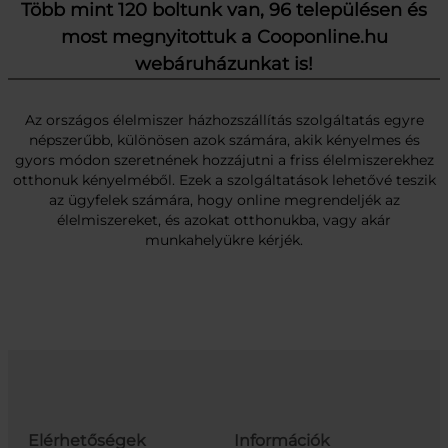
Több mint 120 boltunk van, 96 településen és
most megnyitottuk a Cooponline.hu
webáruházunkat is!
Az országos élelmiszer házhozszállítás szolgáltatás egyre
népszerűbb, különösen azok számára, akik kényelmes és
gyors módon szeretnének hozzájutni a friss élelmiszerekhez
otthonuk kényelméből. Ezek a szolgáltatások lehetővé teszik
az ügyfelek számára, hogy online megrendeljék az
élelmiszereket, és azokat otthonukba, vagy akár
munkahelyükre kérjék.
Elérhetőségek
Információk