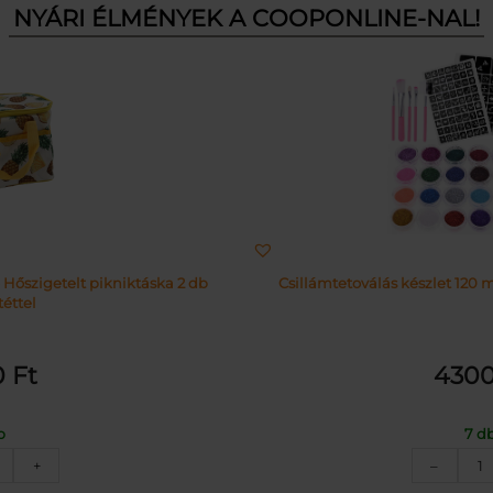
NYÁRI ÉLMÉNYEK A COOPONLINE-NAL!
 Hőszigetelt pikniktáska 2 db
Csillámtetoválás készlet 120 m
éttel
0
Ft
430
b
7 d
nanász
C
+
–
intás
k