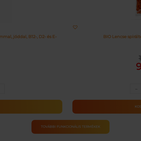
al, jóddal, B12-, D2- és E-
BIO Lencse spirál
Or
Cu
pr
pr
wa
is:
11
91
–
ULA
M
KO
ség
TOVÁBBI FUNKCIONÁLIS TERMÉKEK