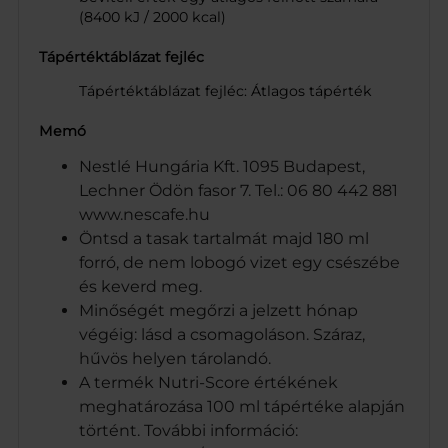
(8400 kJ / 2000 kcal)
Tápértéktáblázat fejléc
Tápértéktáblázat fejléc: Átlagos tápérték
Memó
Nestlé Hungária Kft. 1095 Budapest,
Lechner Ödön fasor 7. Tel.: 06 80 442 881
www.nescafe.hu
Öntsd a tasak tartalmát majd 180 ml
forró, de nem lobogó vizet egy csészébe
és keverd meg.
Minőségét megőrzi a jelzett hónap
végéig: lásd a csomagoláson. Száraz,
hűvös helyen tárolandó.
A termék Nutri-Score értékének
meghatározása 100 ml tápértéke alapján
történt. További információ: