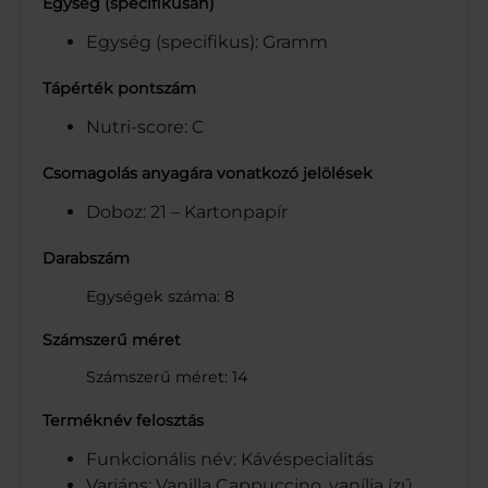
Egység (specifikusan)
Egység (specifikus): Gramm
Tápérték pontszám
Nutri-score: C
Csomagolás anyagára vonatkozó jelölések
Doboz: 21 – Kartonpapír
Darabszám
Egységek száma: 8
Számszerű méret
Számszerű méret: 14
Terméknév felosztás
Funkcionális név: Kávéspecialitás
Variáns: Vanilla Cappuccino, vanília ízű,