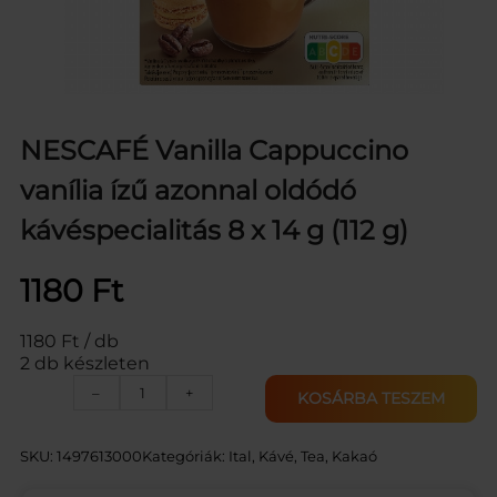
NESCAFÉ Vanilla Cappuccino
vanília ízű azonnal oldódó
kávéspecialitás 8 x 14 g (112 g)
1180
Ft
1180 Ft / db
2 db készleten
N
–
+
KOSÁRBA TESZEM
E
S
C
SKU:
1497613000
Kategóriák:
Ital
, 
Kávé, Tea, Kakaó
A
F