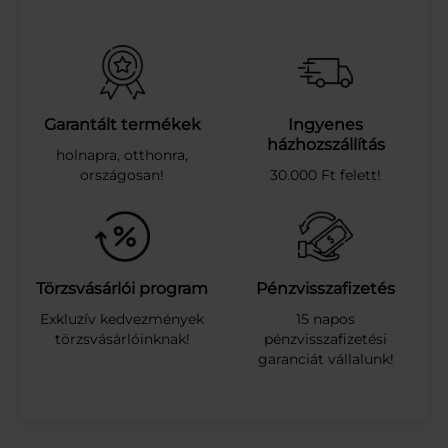
É
C
A
P
P
U
Garantált termékek
Ingyenes
C
házhozszállítás
holnapra, otthonra,
C
országosan!
30.000 Ft felett!
I
N
O
V
A
N
Törzsvásárlói program
Pénzvisszafizetés
I
Exkluzív kedvezmények
15 napos
L
törzsvásárlóinknak!
pénzvisszafizetési
L
garanciát vállalunk!
A
8
X
1
4