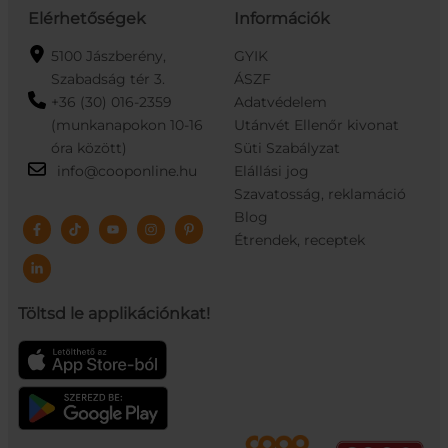
Elérhetőségek
Információk
5100 Jászberény,
GYIK
Szabadság tér 3.
ÁSZF
+36 (30) 016-2359
Adatvédelem
(munkanapokon 10-16
Utánvét Ellenőr kivonat
óra között)
Süti Szabályzat
info@cooponline.hu
Elállási jog
Szavatosság, reklamáció
Blog
Étrendek, receptek
Töltsd le applikációnkat!