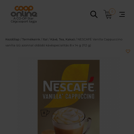
Ugrás
a
0
tartalomhoz
Kezdőlap
/
Termékeink
/
Ital
/
Kávé, Tea, Kakaó
/ NESCAFÉ Vanilla Cappuccino
vanília ízű azonnal oldódó kávéspecialitás 8 x 14 g (112 g)