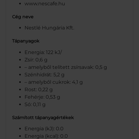
www.nescafe.hu
Cég neve
Nestlé Hungária Kft.
Tápanyagok
Energia: 122 kJ/
Zsír: 0,6 g
– amelyből telített zsírsavak: 0,5 g
Szénhidrát: 5,2 g
– amelyből cukrok: 4,1 g
Rost: 0,22 g
Fehérje: 0,53 g
Só: 0,11 g
Számított tápanyagértékek
Energia (kJ): 0.0
Energia (kcal): 0.0