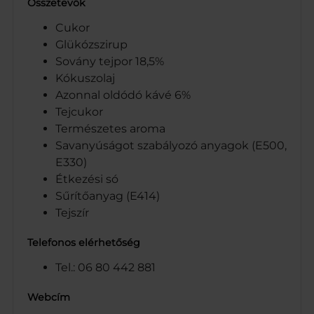
Összetevők
Cukor
Glükózszirup
Sovány tejpor 18,5%
Kókuszolaj
Azonnal oldódó kávé 6%
Tejcukor
Természetes aroma
Savanyúságot szabályozó anyagok (E500,
E330)
Étkezési só
Sűrítőanyag (E414)
Tejszír
Telefonos elérhetőség
Tel.: 06 80 442 881
Webcím