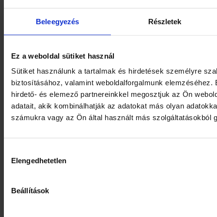
i
Beleegyezés
Részletek
Sió Natura rostos
Zwack Unicum
őszibarack nektár 1 l
gyógynövénylikőr 40%
0,7 l
Ez a weboldal sütiket használ
5990
Ft
1180
Ft
Sütiket használunk a tartalmak és hirdetések személyre sz
7990
Ft
biztosításához, valamint weboldalforgalmunk elemzéséhez. 
hirdető- és elemező partnereinkkel megosztjuk az Ön webol
1 db
11 db
adatait, akik kombinálhatják az adatokat más olyan adatokk
SIÓ
ZWACK
–
+
–
+
ROS.NATURA/
UNICUM
számukra vagy az Ön által használt más szolgáltatásokból g
ŐSZIBARACK
40%
NEKTÁR
0.7L
KOSÁRBA TESZEM
KOSÁRBA TESZEM
50%
mennyiség
Hozzájárulás
1L
Elengedhetetlen
kiválasztása
mennyiség
Beállítások