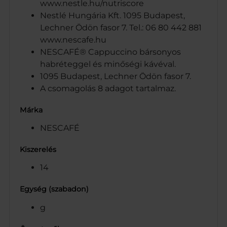
www.nestle.hu/nutriscore
Nestlé Hungária Kft. 1095 Budapest,
Lechner Ödön fasor 7. Tel.: 06 80 442 881
www.nescafe.hu
NESCAFÉ® Cappuccino bársonyos
habréteggel és minőségi kávéval.
1095 Budapest, Lechner Ödön fasor 7.
A csomagolás 8 adagot tartalmaz.
Márka
NESCAFÉ
Kiszerelés
14
Egység (szabadon)
g