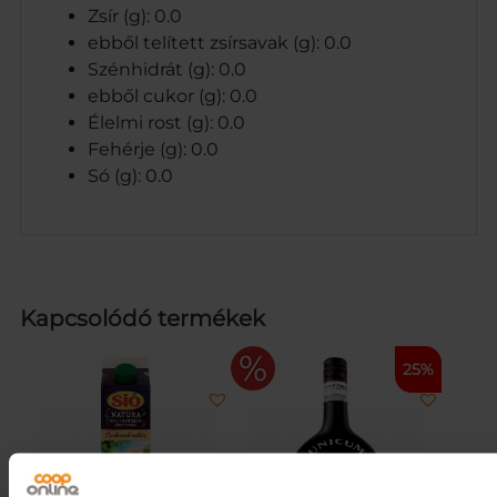
Zsír (g): 0.0
ebből telített zsírsavak (g): 0.0
Szénhidrát (g): 0.0
ebből cukor (g): 0.0
Élelmi rost (g): 0.0
Fehérje (g): 0.0
Só (g): 0.0
Kapcsolódó termékek
25%