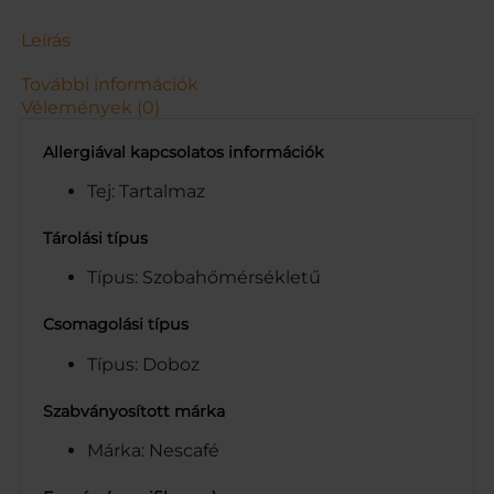
G
m
Leírás
e
n
További információk
n
Vélemények (0)
y
i
Allergiával kapcsolatos információk
s
é
Tej: Tartalmaz
g
Tárolási típus
Típus: Szobahőmérsékletű
Csomagolási típus
Típus: Doboz
Szabványosított márka
Márka: Nescafé