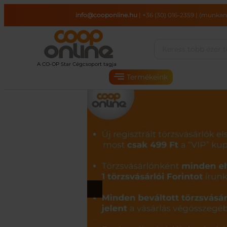
Ugrás
info@cooponline.hu
|
+36 (30) 016-2359
|
(munkana
a
tartalomhoz
Termékeink