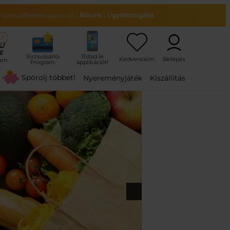
zvisszafizetési garancia!
|
Rólunk
|
Ügyfélszolgálat
0
ram
Spórolj többet!
Nyereményjáték
Kiszállítás