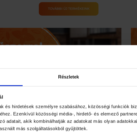
24
–
csillámporral
Vízálló
TOVÁBBI ÚJ TERMÉKEINK
mennyiség
Strand-
és
Piknikpléd
Alumínium
Bevonattal
mennyiség
Részletek
ál
mak és hirdetések személyre szabásához, közösségi funkciók biz
hez. Ezenkívül közösségi média-, hirdető- és elemező partner
zó adatait, akik kombinálhatják az adatokat más olyan adatokka
sznált más szolgáltatásokból gyűjtöttek.
Ha nem va