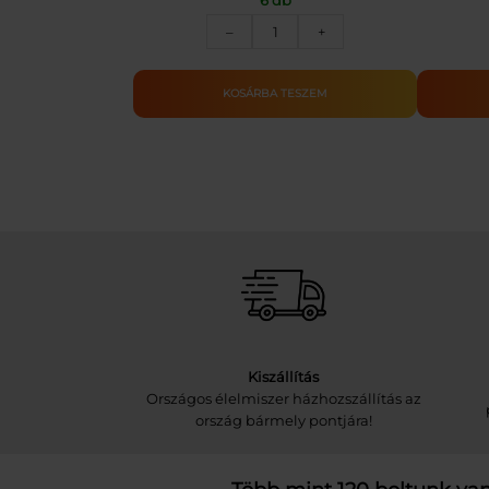
ALPRO
–
+
MANDULA
ITAL
1L
KOSÁRBA TESZEM
mennyiség
Kiszállítás
Országos élelmiszer házhozszállítás az
ország bármely pontjára!