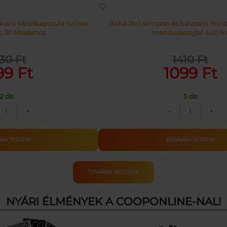
yékony Mosókapszula Színes
Baba 2in1 sampon és balzsam mind
, 30 Mosáshoz
mandulaolajjal 400 m
530
Ft
1410
Ft
nal
ent
Original
Current
99
Ft
1099
Ft
price
price
was:
is:
2 db
5 db
Ft.
Ft.
1410 Ft.
1099 Ft.
ARIEL
BABA
+
–
+
MOSÓKAPSZULA
SAMPON
COLOR
2IN1
30DB
MANDULAO
BA TESZEM
KOSÁRBA TESZEM
mennyiség
400ML
mennyiség
TOVÁBBI AKCIÓINK
NYÁRI ÉLMÉNYEK A COOPONLINE-NAL!