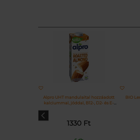
Alpro UHT mandulaital hozzáadott
BIO Len
kalciummal, jóddal, B12-, D2- és E-
vitaminnal 1 l
1330
Ft
6 db