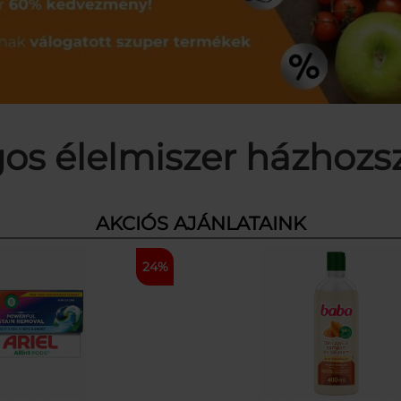
os élelmiszer házhozszá
AKCIÓS AJÁNLATAINK
24%