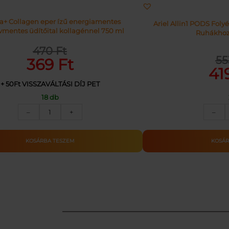
a+ Collagen eper ízű energiamentes
Ariel Allin1 PODS Fol
vmentes üdítőital kollagénnel 750 ml
Ruhákhoz
470
Ft
Original
Current
5
Origi
Curr
369
Ft
price
price
41
price
price
was:
is:
+ 50Ft VISSZAVÁLTÁSI DÍJ PET
was:
is:
18 db
470 Ft.
369 Ft.
5530 
4199 
APENTA
–
–
+
+COLLAGEN
PET.DRS
0.75L
KOSÁR
KOSÁRBA TESZEM
mennyiség