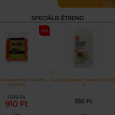
SPECIÁLIS ÉTREND
24%
cse spiráltészta – VanaVita
Coop sós puffasztott rizsszelet 10 db 10
Gymbeam
g
1199
Ft
Original
Current
350
Ft
910
Ft
price
price
was:
is:
7 db
2 db