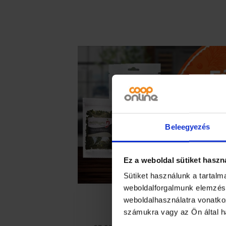
–
Hőszigetelt
pikniktáska
2
db
hűtőbetéttel
mennyiség
Beleegyezés
Ez a weboldal sütiket haszn
Sütiket használunk a tartal
weboldalforgalmunk elemzésé
weboldalhasználatra vonatko
számukra vagy az Ön által ha