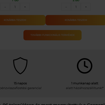
BIO
COOP
1199 Ft.
910 Ft.
–
+
–
+
Lencse
PUFFASZTOTT
spiráltészta
RIZS
–
SÓS
KOSÁRBA TESZEM
KOSÁRBA TESZEM
VanaVita
100G
Gymbeam
mennyiség
mennyiség
TOVÁBBI FUNKCIONÁLIS TERMÉKEK
15 napos
1 munkanap alatt
pénzvisszafizetési garancia!
alatt házáhozszállítunk!*