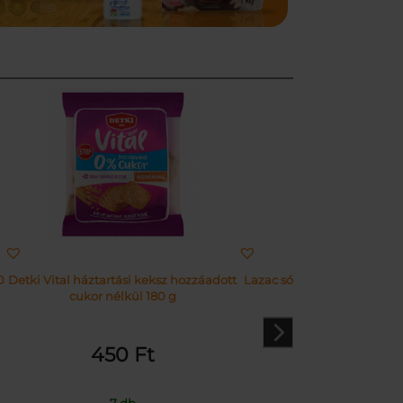
0
Detki Vital háztartási keksz hozzáadott
Lazac sós lében – GymBea
cukor nélkül 180 g
450
Ft
1099
Ft
7 db
4 db