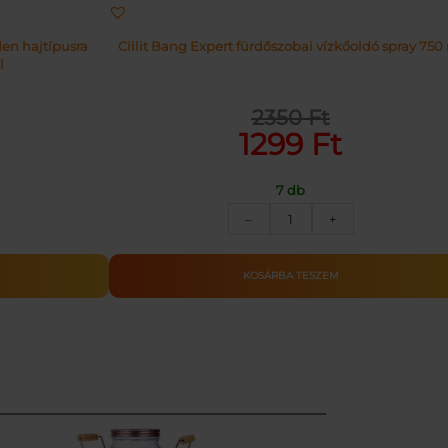
en hajtípusra
Cillit Bang Expert fürdőszobai vízkőoldó spray 750
l
2350
Ft
Original
Current
1299
Ft
price
price
was:
is:
7 db
2350 Ft.
1299 Ft.
CILLIT
–
+
BANG
SPRAY
LAJJAL
KOSZ
KOSÁRBA TESZEM
ÉS
VÍZKŐOL.
750ML
mennyiség