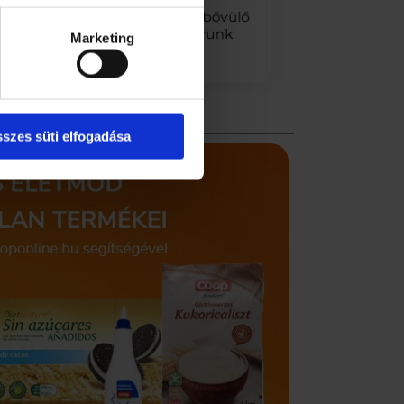
gedve,
Folyamatosan bővülő
k a pénzed
!
kínálattal
várunk
Marketing
ljuk az
ttséget!
szes süti elfogadása