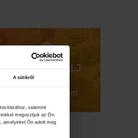
színű
felfújha
fém
állátokk
állvánnyal
mennyi
5l-
es
mennyiség
REGISZTRÁLJ
A sütikről
az egyedi
kedvezményekért!
tosításához, valamint
einkkel megosztjuk az Ön
l, amelyeket Ön adott meg
gy velünk