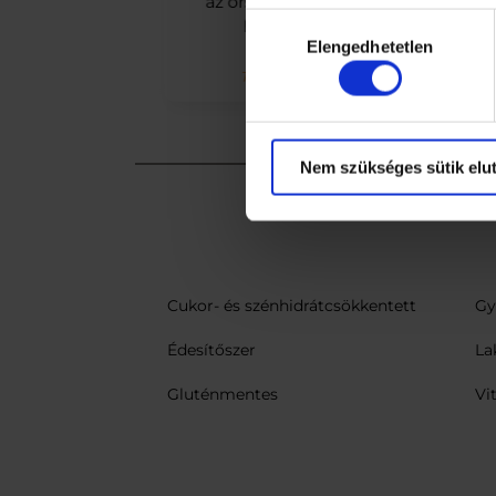
az ország bármely
15 
Hozzájárulás
pontjára!
pénzviss
Elengedhetetlen
kiválasztása
gar
Tájékoztató
Nem szükséges sütik elut
Cukor- és szénhidrátcsökkentett
Gy
Édesítőszer
La
Gluténmentes
Vi