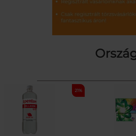
Ország
21%