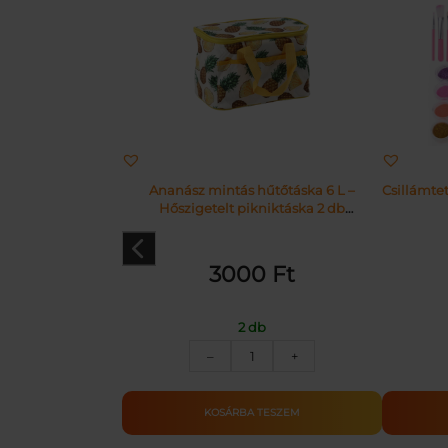
Ananász mintás hűtőtáska 6 L –
Csillámtet
Hőszigetelt pikniktáska 2 db
hűtőbetéttel
3000
Ft
2 db
Ananász
–
+
mintás
hűtőtáska
6
KOSÁRBA TESZEM
L