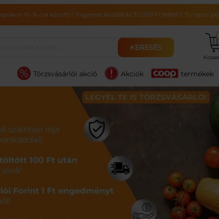
pokon 10-16 óra között)
|
Ingyenes kiszállítás 30.000 Ft felett!
|
15 napos pén
KERESÉS
Kosa
Törzsvásárlói akció
Akciók
termékek