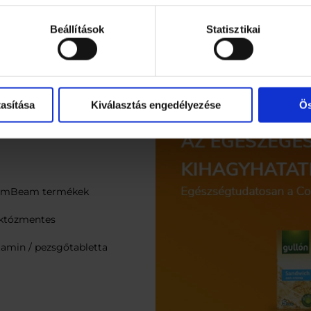
Házhozszállítás akár a
megelé
napos
rendelés leadásától
visszaadju
zafizetési
számított
1
Beállítások
Statisztikai
Garantá
ancia!
munkanapon
belül!
elégede
EGÉSZSÉGES ÉLETMÓD
asítása
Kiválasztás engedélyezése
Ös
mBeam termékek
któzmentes
tamin / pezsgőtabletta