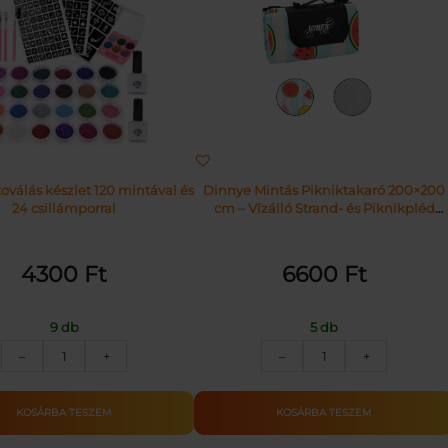
oválás készlet 120 mintával és
Dinnye Mintás Pikniktakaró 200×200
24 csillámporral
cm – Vízálló Strand- és Piknikpléd
Alumínium Bevonattal
4300
Ft
6600
Ft
9 db
5 db
Csillámtetoválás
Dinnye
–
+
–
+
készlet
Mintás
120
Pikniktakaró
mintával
200×200
KOSÁRBA TESZEM
KOSÁRBA TESZEM
és
cm