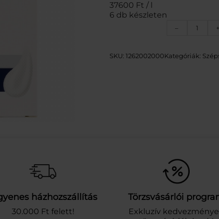
37600 Ft / l
6 db készleten
N
–
I
V
E
SKU:
1262002000
Kategóriák:
Szép
A
M
E
N
S
E
N
S
.
B
Ő
R
N
Y
gyenes házhozszállítás
Törzsvásárlói progr
U
G
30.000 Ft felett!
Exkluzív kedvezmény