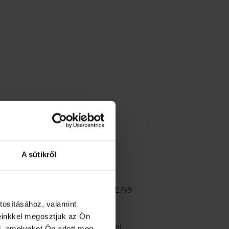
A sütikről
mény érdekében használja a NIVEA®
tosításához, valamint
einkkel megosztjuk az Ön
nyújt a bőrirritáció 5 tünetével
l, amelyeket Ön adott meg