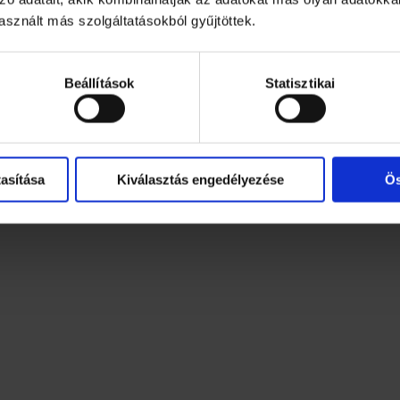
őrszárazság, feszülő érzés, viszketés. A hosszan tartó ke
sznált más szolgáltatásokból gyűjtöttek.
Beállítások
Statisztikai
asítása
Kiválasztás engedélyezése
Ös
lag igazolt érzékeny bőrön is