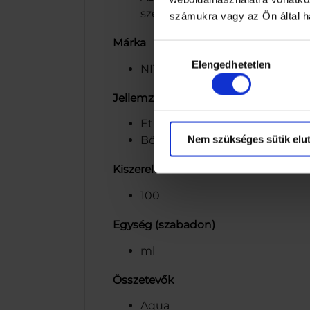
szemben: égető érzés, bőrpír, b
számukra vagy az Ön által ha
Márka
Hozzájárulás
Elengedhetetlen
kiválasztása
NIVEA
Jellemzők
Etil-alkohol mentes
Nem szükséges sütik elut
Bőrbarát hatása bőrgyógyászati
Kiszerelés
100
Egység (szabadon)
ml
Összetevők
Aqua