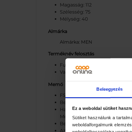
Magasság: 112
Szélesség: 75
Mélység: 40
Almárka
Almárka: MEN
Terméknév felosztás
Funkcionális név: After shave 
Variáns: Sensitive
Memó
Beleegyezés
FSC® C012938 – Mix
Beiersdorf Kft., +36 1 457 900
Ez a weboldal sütiket haszn
Használat: Vigye fel a borotvá
Men Sensitive Borotvagélt va
Sütiket használunk a tartal
Beiersdorf Kft., +36 1 457 90
weboldalforgalmunk elemzésé
Az After Shave véd az irritációt
weboldalhasználatra vonatko