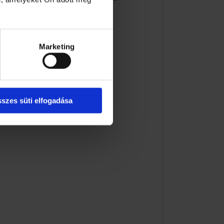
llemes bőrérzetért.
Marketing
szes süti elfogadása