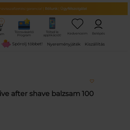
zvisszafizetési garancia!
|
Rólunk
|
Ügyfélszolgálat
0
ram
Spórolj többet!
Nyereményjáték
Kiszállítás
ve after shave balzsam 100