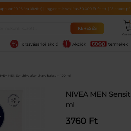
pokon 10-16 óra között)
|
Ingyenes kiszállítás 30.000 Ft felett!
|
15 napos pén
KERESÉS
Kosa
Törzsvásárlói akció
Akciók
termékek
IVEA MEN Sensitive after shave balzsam 100 ml
NIVEA MEN Sensiti
ml
3760
Ft