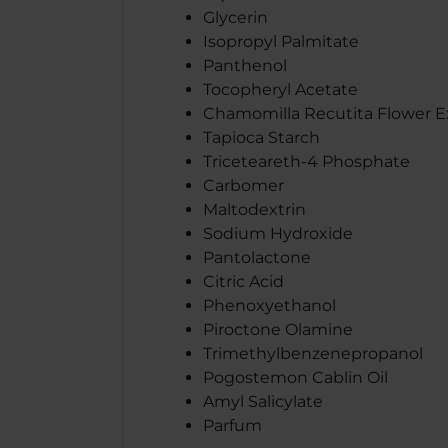
Glycerin
Isopropyl Palmitate
Panthenol
Tocopheryl Acetate
Chamomilla Recutita Flower E
Tapioca Starch
Triceteareth-4 Phosphate
Carbomer
Maltodextrin
Sodium Hydroxide
Pantolactone
Citric Acid
Phenoxyethanol
Piroctone Olamine
Trimethylbenzenepropanol
Pogostemon Cablin Oil
Amyl Salicylate
Parfum