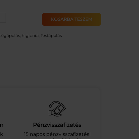
+
KOSÁRBA TESZEM
ségápolás, higiénia
, 
Testápolás
am
Pénzvisszafizetés
ek
15 napos pénzvisszafizetési