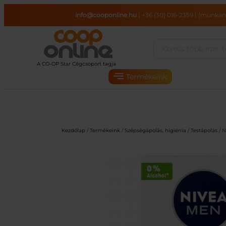
Ugrás
info@cooponline.hu
|
+36 (30) 016-2359
|
(munkana
a
tartalomhoz
Termékeink
Kezdőlap
/
Termékeink
/
Szépségápolás, higiénia
/
Testápolás
/ N