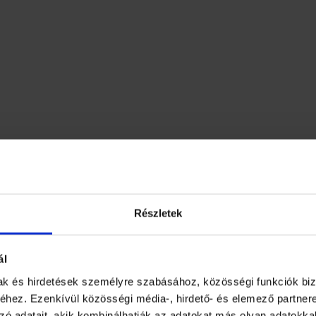
balzsam
Részletek
ál
lt bőrfelületre, kerülje a szembejutást. A legjobb ered
gy Borotvahabot.
mak és hirdetések személyre szabásához, közösségi funkciók biz
0 www.niveamen.com
hez. Ezenkívül közösségi média-, hirdető- és elemező partner
ól és akár 24 órás hidratálást biztosít a bőrnek. Védelmet 
zó adatait, akik kombinálhatják az adatokat más olyan adatokka