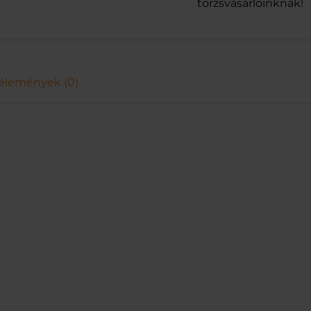
.
törzsvásárlóinknak!
A
F
T
.
S
élemények (0)
H
.
B
A
.
1
0
0
M
L
m
e
n
n
y
i
s