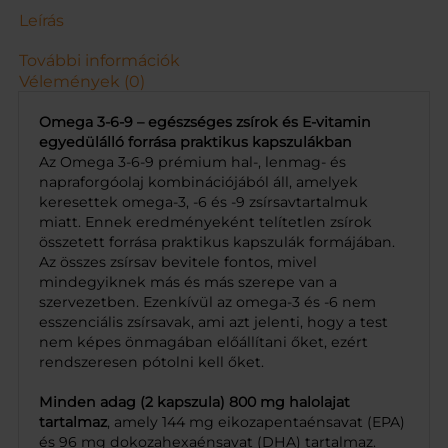
n
Leírás
y
i
További információk
s
Vélemények (0)
é
g
Omega 3-6-9 – egészséges zsírok és E-vitamin
egyedülálló forrása praktikus kapszulákban
Az Omega 3-6-9 prémium hal-, lenmag- és
napraforgóolaj kombinációjából áll, amelyek
keresettek omega-3, -6 és -9 zsírsavtartalmuk
miatt. Ennek eredményeként telítetlen zsírok
összetett forrása praktikus kapszulák formájában.
Az összes zsírsav bevitele fontos, mivel
mindegyiknek más és más szerepe van a
szervezetben. Ezenkívül az omega-3 és -6 nem
esszenciális zsírsavak, ami azt jelenti, hogy a test
nem képes önmagában előállítani őket, ezért
rendszeresen pótolni kell őket.
Minden adag (2 kapszula) 800 mg halolajat
tartalmaz
, amely 144 mg eikozapentaénsavat (EPA)
és 96 mg dokozahexaénsavat (DHA) tartalmaz.