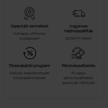
6
-
9
1
2
0
Garantált termékek
Ingyenes
k
házhozszállítás
holnapra, otthonra,
a
országosan!
30.000 Ft felett!
p
s
z
.
–
G
Törzsvásárlói program
Pénzvisszafizetés
y
Exkluzív kedvezmények
15 napos
m
törzsvásárlóinknak!
pénzvisszafizetési
B
garanciát vállalunk!
e
a
m
m
e
n