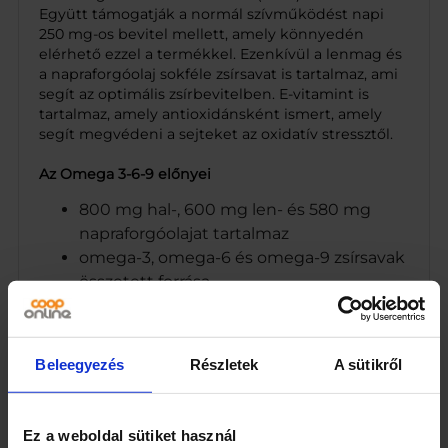
Együtt támogatják a normál szívműködést napi
250 mg-os bevitel mellett, amely könnyedén
elérhető ezzel a termékkel. Ezenkívül a lenmag és
a napraforgóolaj sokféle zsírsavat is tartalmaz, ami
segít az optimális zsírbevitelben. E-vitamint is
tartalmaz, amely antioxidánsként ismert, amely
segít megvédeni a sejteket az oxidatív stressztől.
Az Omega 3-6-9 előnyei
800 mg hal-, 600 mg len- és 580 mg
napraforgóolajat tartalmaz
omega-3, omega-6 és omega-9 zsírsavak
összetett forrása
EPA-t és DHA-t tartalmaz, amelyek
támogatják a szív egészségét
E-vitamint tartalmaz
Beleegyezés
Részletek
A sütikről
praktikus kapszulás formában
Ez a weboldal sütiket használ
Összetétel