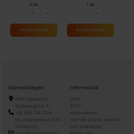
3 db
1 db
LOVE
SÜSSINA
–
+
–
+
DIET
ÉDESÍTŐSZER
ERITRIT
650
500G
SZEM
KOSÁRBA TESZEM
KOSÁRBA TESZEM
mennyiség
39G
mennyiség
Elérhetőségek
Információk
5100 Jászberény,
GYIK
Szabadság tér 3.
ÁSZF
+36 (30) 016-2359
Adatvédelem
(munkanapokon 10-16
Utánvét Ellenőr kivonat
óra között)
Süti Szabályzat
info@cooponline.hu
Elállási jog