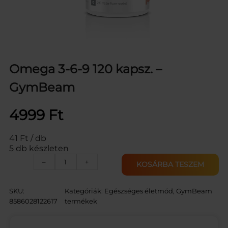
Omega 3-6-9 120 kapsz. –
GymBeam
4999
Ft
41 Ft / db
5 db készleten
O
–
+
KOSÁRBA TESZEM
m
e
g
SKU:
Kategóriák:
Egészséges életmód
, 
GymBeam
a
8586028122617
termékek
3
-