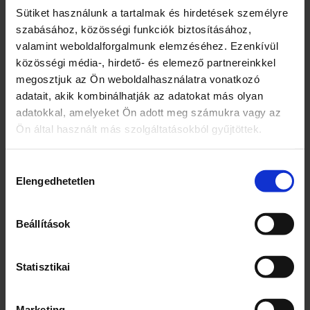
Halolaj, lenolaj, napraforgóolaj, E-vitamin (DL-alfa-
Sütiket használunk a tartalmak és hirdetések személyre
tokoferilacetát), lágykapszula (zselatin, glicerin,
szabásához, közösségi funkciók biztosításához,
tisztított víz).
valamint weboldalforgalmunk elemzéséhez. Ezenkívül
közösségi média-, hirdető- és elemező partnereinkkel
Adagolás
megosztjuk az Ön weboldalhasználatra vonatkozó
Fogyassz 2 kapszulát naponta.
adatait, akik kombinálhatják az adatokat más olyan
Tápérték táblázat
adatokkal, amelyeket Ön adott meg számukra vagy az
Tápértékek 2 kapszula
Ön által használt más szolgáltatásokból gyűjtöttek.
Halolaj 800 mg
EPA 144 mg
DHA 96 mg
Hozzájárulás
Lenolaj 600 mg
Elengedhetetlen
kiválasztása
Napraforgóolaj 580 mg
Omega 3 300 mg
Omega 6 280 mg
Beállítások
Omega 9 102 mg
E-vitamin (DL-alfa-tokoferil-acetát) 20 mg (166,7%*)
*RI: Referencia beviteli érték egy átlagos felnőtt
Statisztikai
számára (8400 kJ/2000 kcal)
&verbar;en
Marketing