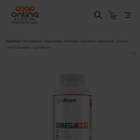
Ugrás
a
0
tartalomhoz
Kezdőlap
/
Termékeink
/
Egészséges életmód
/
GymBeam termékek
/ Omega
3-6-9 120 kapsz. – GymBeam