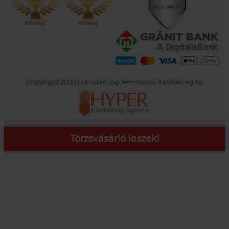
Copyright 2023 | Minden jog fenntartva! Marketing by
Törzsvásárló leszek!
COOP ONLINE – TÖRZSVÁSÁRLÓI PROGRAM
A Coop Online-nál értékeljük hűséged, így létre hoztunk egy
törzsvásárlói programot, amely azonnali kedvezményekre,
pontgyűjtésre és beváltásra, illetve további szuper ajánlatokra
jogosít fel.