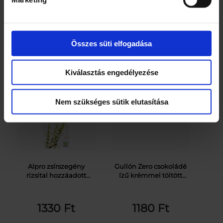
Összes süti elfogadása
Kapcsolódó termékek
Kiválasztás engedélyezése
Nem szükséges sütik elutasítása
Alpro zsírszegény
Gullón Zero csokoládé
rizsital hozzáadott
ízű krémmel töltött
kalciummal és
keksz, édesítőszerrel,
vitaminokkal 1 l
hozzáadott cukor
nélkül 250 g
1330
Ft
1180
Ft