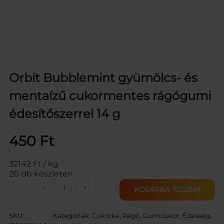
Orbit Bubblemint gyümölcs- és
mentaízű cukormentes rágógumi
édesítőszerrel 14 g
450
Ft
32142 Ft / kg
20 db készleten
O
–
+
KOSÁRBA TESZEM
R
B
I
SKU:
Kategóriák:
Cukorka, Rágó, Gumicukor
, 
Édesség,
T