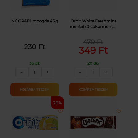
NÓGRÁDI ropogós 45 g
Orbit White Freshmint
mentaízű cukormentes
rágógumi
édesítőszerrel 14 g
470
Ft
Original
Current
230
Ft
349
Ft
price
price
was:
is:
36 db
20 db
NÓGRÁDI
ORBIT
470 Ft.
349 Ft.
–
+
–
+
ROPOGÓS
WHITE
SÓS
FRESHMINT
PÁLCIKA
DRAZSÉ
KOSÁRBA TESZEM
KOSÁRBA TESZEM
45G
14G
mennyiség
mennyiség
26%