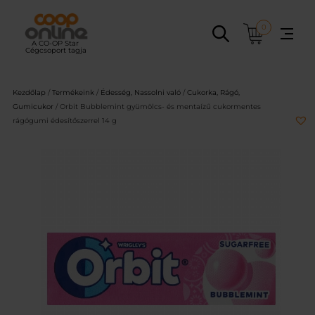
Ugrás
a
0
tartalomhoz
Kezdőlap
/
Termékeink
/
Édesség, Nassolni való
/
Cukorka, Rágó,
Gumicukor
/ Orbit Bubblemint gyümölcs- és mentaízű cukormentes
rágógumi édesítőszerrel 14 g