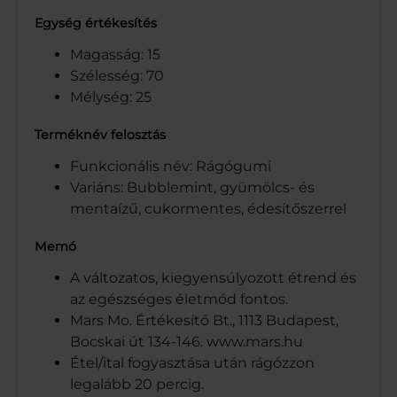
Egység értékesítés
Magasság: 15
Szélesség: 70
Mélység: 25
Terméknév felosztás
Funkcionális név: Rágógumi
Variáns: Bubblemint, gyümölcs- és
mentaízű, cukormentes, édesítőszerrel
Memó
A változatos, kiegyensúlyozott étrend és
az egészséges életmód fontos.
Mars Mo. Értékesítő Bt., 1113 Budapest,
Bocskai út 134-146. www.mars.hu
Étel/ital fogyasztása után rágózzon
legalább 20 percig.