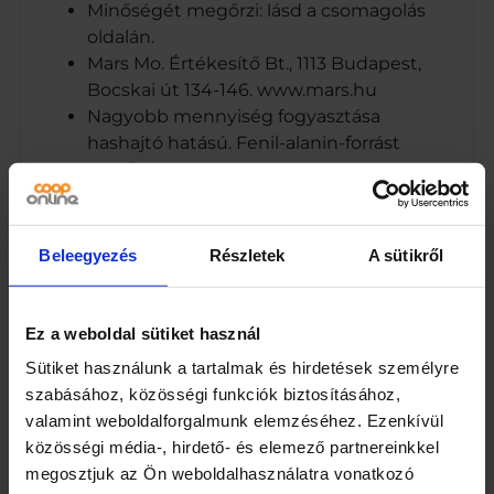
Minőségét megőrzi: lásd a csomagolás
oldalán.
Mars Mo. Értékesítő Bt., 1113 Budapest,
Bocskai út 134-146. www.mars.hu
Nagyobb mennyiség fogyasztása
hashajtó hatású. Fenil-alanin-forrást
tartalmaz.
1113 Budapest, Bocskai út 134-146.
Márka
Beleegyezés
Részletek
A sütikről
Orbit
Kiszerelés
Ez a weboldal sütiket használ
14
Sütiket használunk a tartalmak és hirdetések személyre
szabásához, közösségi funkciók biztosításához,
Egység (szabadon)
valamint weboldalforgalmunk elemzéséhez. Ezenkívül
közösségi média-, hirdető- és elemező partnereinkkel
g
megosztjuk az Ön weboldalhasználatra vonatkozó