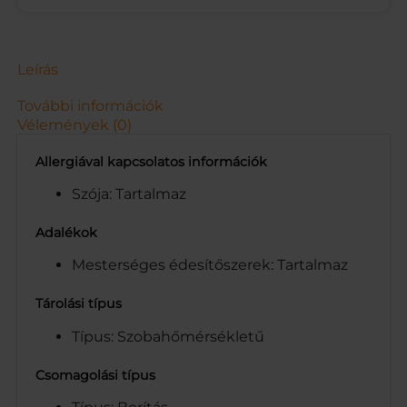
D
B
-
O
Leírás
S
1
További információk
4
Vélemények (0)
G
m
Allergiával kapcsolatos információk
e
n
Szója: Tartalmaz
n
y
Adalékok
i
Mesterséges édesítőszerek: Tartalmaz
s
é
g
Tárolási típus
Típus: Szobahőmérsékletű
Csomagolási típus