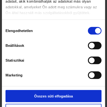
adatait, akik kombinálhatják az adatokat más olyan
Összetevők
adatokkal, amelyeket Ön adott meg számukra vagy az
Édesítőszerek (xilit, szorbit, aszpartám,
Ön által használt más szolgáltatásokból gyűjtöttek.
mannit, aceszulfám K, szukralóz)
Gumialap
Hozzájárulás
Sűrítőanyag (gumiarábikum)
Elengedhetetlen
kiválasztása
Nedvesítőszer (glicerin)
Aromák
Emulgeálószer (szójalecitin)
Beállítások
Fényezőanyag (karnaubaviasz)
Antioxidáns (BHA)
Statisztikai
Webcím
www.mars.hu
Marketing
Tápanyag-összetételre vonatkozó állítások
Cukormentes
Összes süti elfogadása
Cég neve