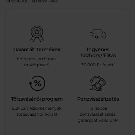
1308918000
Nassolni való
B
U
B
B
L
E
M
I
Garantált termékek
Ingyenes
N
házhozszállítás
holnapra, otthonra,
T
országosan!
30.000 Ft felett!
D
R
A
Z
S
É
Törzsvásárlói program
Pénzvisszafizetés
R
Exkluzív kedvezmények
15 napos
Á
törzsvásárlóinknak!
pénzvisszafizetési
G
garanciát vállalunk!
Ó
1
0