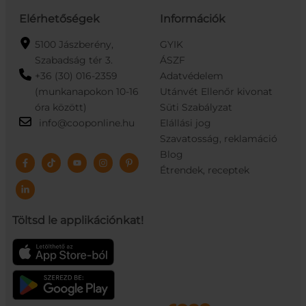
Elérhetőségek
Információk
5100 Jászberény,
GYIK
Szabadság tér 3.
ÁSZF
+36 (30) 016-2359
Adatvédelem
(munkanapokon 10-16
Utánvét Ellenőr kivonat
óra között)
Süti Szabályzat
info@cooponline.hu
Elállási jog
Szavatosság, reklamáció
Blog
Étrendek, receptek
Töltsd le applikációnkat!