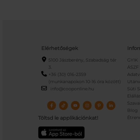
Elérhetőségek
Info
5100 Jászberény, Szabadság tér
GYIK
3.
ÁSZF
+36 (30) 016-2359
Adat
(munkanapokon 10-16 óra között)
Utánv
info@cooponline.hu
Süti 
Elállá
Szava
Blog
Étren
Töltsd le applikációnkat!