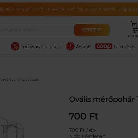
pokon 10-16 óra között)
|
Ingyenes kiszállítás 30.000 Ft felett!
|
15 napos pén
KERESÉS
Kosa
Törzsvásárlói akció
Akciók
termékek
is mérőpohár 1L átlátszó
Ovális mérőpohár 1
700
Ft
700 Ft / db
4 db készleten