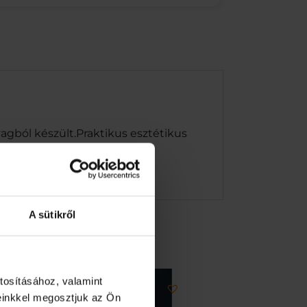
agból készült.Praktikus esztétikus
A sütikről
tosításához, valamint
einkkel megosztjuk az Ön