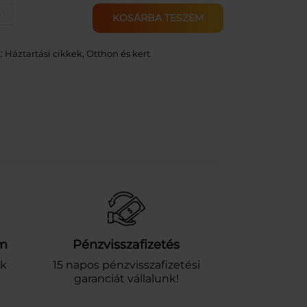
+
KOSÁRBA TESZEM
:
Háztartási cikkek
, 
Otthon és kert
am
Pénzvisszafizetés
ek
15 napos pénzvisszafizetési
garanciát vállalunk!