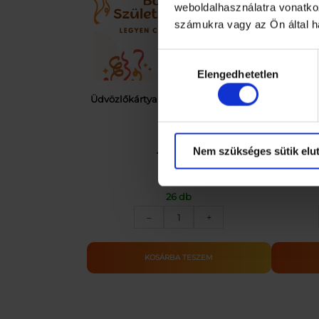
weboldalhasználatra vonatko
számukra vagy az Ön által ha
Hozzájárulás
Elengedhetetlen
kiválasztása
Üdvözlőkártya – Születésnap_MUFFIN
Üdvö
Nem szükséges sütik elut
199
Ft
26 db
Üdvözlőkártya
–
+
–
Születésnap_MUFFIN
mennyiség
KOSÁRBA TESZEM