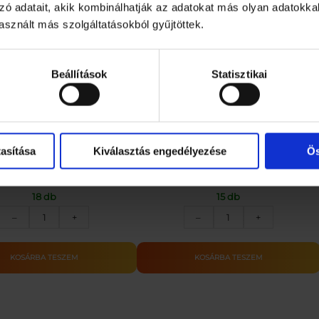
zó adatait, akik kombinálhatják az adatokat más olyan adatokka
sznált más szolgáltatásokból gyűjtöttek.
Beállítások
Statisztikai
zlőkártya – Névnap_KÖR
Üdvözlőkártya – Sör_KÉP
asítása
Kiválasztás engedélyezése
Ös
199
Ft
199
Ft
18 db
15 db
Üdvözlőkártya
Üdvözlőkártya
–
+
–
+
–
–
Névnap_KÖR
Sör_KÉP
mennyiség
mennyiség
KOSÁRBA TESZEM
KOSÁRBA TESZEM