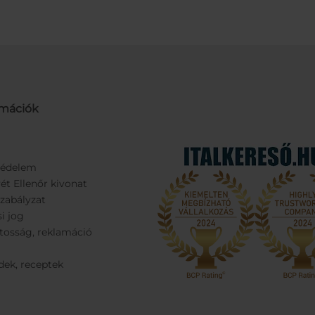
rmációk
védelem
ét Ellenőr kivonat
Szabályzat
si jog
tosság, reklamáció
dek, receptek