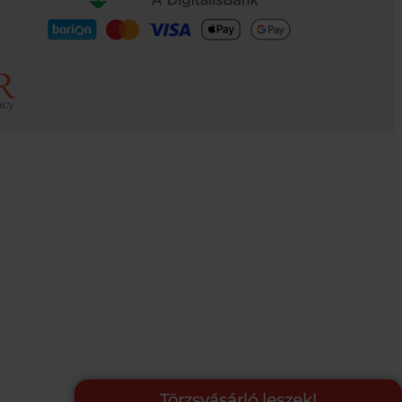
Törzsvásárló leszek!