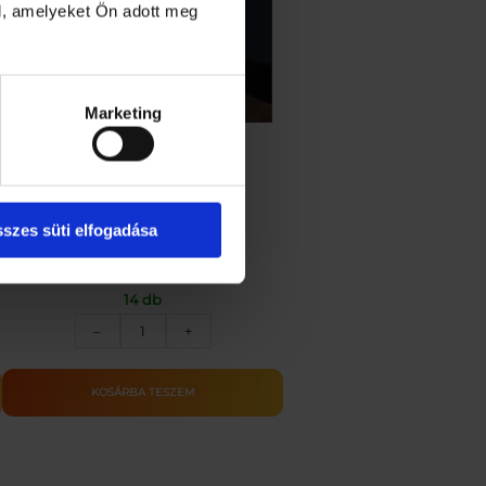
l, amelyeket Ön adott meg
Marketing
Üdvözlőkártya – Étel_SÖTÉT
szes süti elfogadása
199
Ft
14 db
Üdvözlőkártya
–
+
–
Étel_SÖTÉT
mennyiség
KOSÁRBA TESZEM