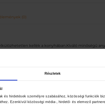
s
z
ó
m
élemények (0)
e
n
n
y
i
s
nélkülözhetetlen kellék a konyhában.Kiváló minőségű any
é
g
Részletek
ál
mak és hirdetések személyre szabásához, közösségi funkciók biz
hez. Ezenkívül közösségi média-, hirdető- és elemező partner