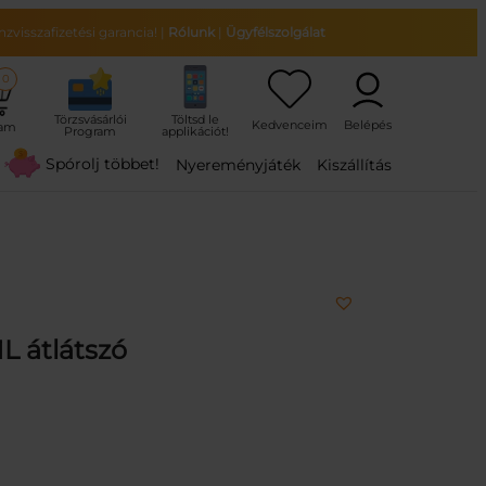
zvisszafizetési garancia!
|
Rólunk
|
Ügyfélszolgálat
0
ram
Spórolj többet!
Nyereményjáték
Kiszállítás
L átlátszó