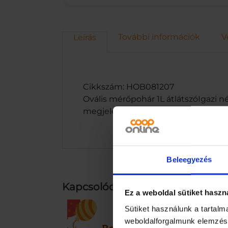
További információk
V
Leírás
Cikkszám: HOB081207
Ovális mérőpohár 1L átlátszóIgazi 
megjelenés
Beleegyezés
Kapcsolódó termékek
Ez a weboldal sütiket haszn
Sütiket használunk a tartal
weboldalforgalmunk elemzésé