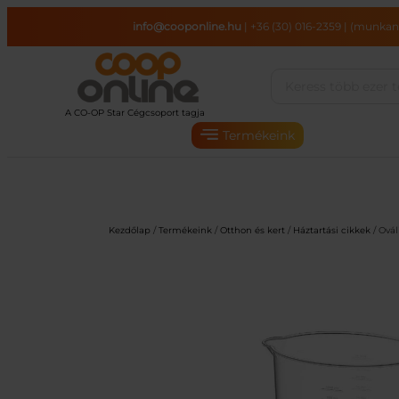
Ugrás
info@cooponline.hu
|
+36 (30) 016-2359
|
(munkana
a
tartalomhoz
Termékeink
Kezdőlap
/
Termékeink
/
Otthon és kert
/
Háztartási cikkek
/ Ovál