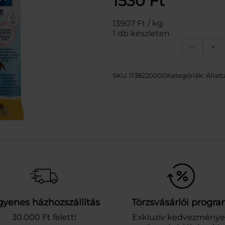
1530
Ft
13907 Ft / kg
1 db készleten
P
–
+
E
D
I
SKU:
1138220000
Kategóriák:
Állatt
G
R
E
E
D
E
N
T
A
S
T
I
gyenes házhozszállítás
Törzsvásárlói progr
X
7
30.000 Ft felett!
Exkluzív kedvezmény
D