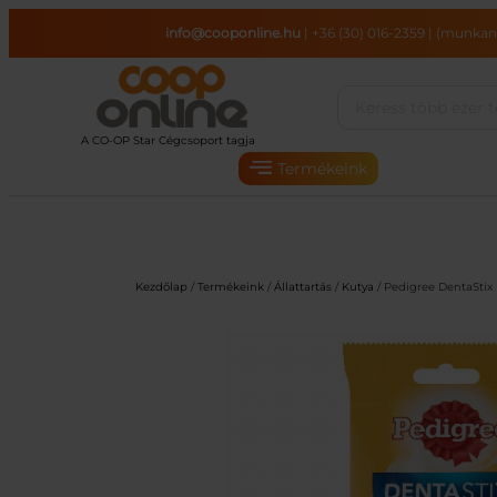
Ugrás
info@cooponline.hu
|
+36 (30) 016-2359
|
(munkana
a
tartalomhoz
Termékeink
Kezdőlap
/
Termékeink
/
Állattartás
/
Kutya
/ Pedigree DentaStix 