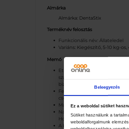
Almárka
Almárka: DentaStix
Terméknév felosztás
Funkcionális név: Állateledel
Variáns: Kiegészítő, 5-10 kg-o
Memó
Etetési útmutató: Kistestű kut
számára ajánlott. A termék 4 h
biztosítani kedvence számára.
Beleegyezés
Felbontás után 14 napon belül 
csomagolás hátoldalán.
Mars Mo. Értékesítő Bt. 1113 B
Ez a weboldal sütiket haszn
Napi szájápolás Hármas hatás –
Sütiket használunk a tartal
Hozzájárul a fogíny egészségé
weboldalforgalmunk elemzésé
A balesetek elkerülése érdeké
weboldalhasználatra vonatko