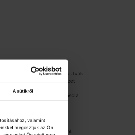
 és 10 kg közötti testtömegű kutyák
 feledkezzen meg friss ivóvizet
A sütikről
megőrzési idő (nap/hó/év): lásd a
hu
nehezen elérhető fogakat –
tosításához, valamint
einkkel megosztjuk az Ön
ermekektől és háziállatoktól.
l, amelyeket Ön adott meg