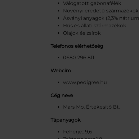
Válogatott gabonafélék
Növényi eredetű származékok
Ásványi anyagok (2,3% nátrium-t
Hús és állati származékok
Olajok és zsírok
Telefonos elérhetőség
0680 296 811
Webcím
www.pedigree.hu
Cég neve
Mars Mo. Értékesítő Bt.
Tápanyagok
Fehérje:: 9,6