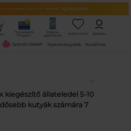
zvisszafizetési garancia!
|
Rólunk
|
Ügyfélszolgálat
0
ram
Spórolj többet!
Nyereményjáték
Kiszállítás
 kiegészítő állateledel 5-10
 idősebb kutyák számára 7