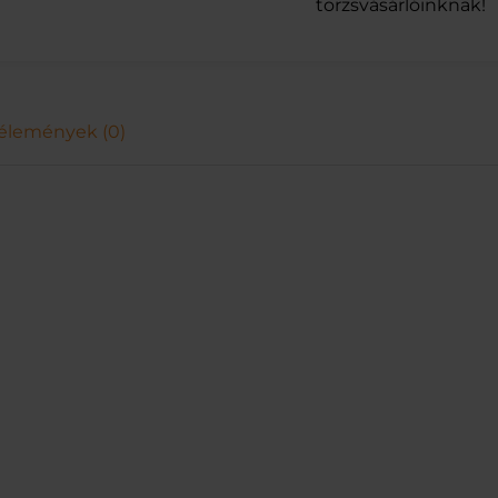
törzsvásárlóinknak!
B
S
M
A
L
élemények (0)
L
D
O
G
1
1
0
G
m
e
n
n
y
i
s
é
g