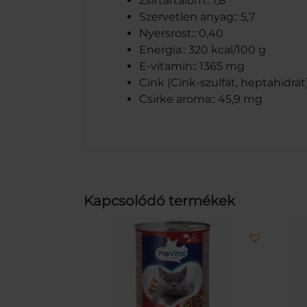
Zsírtartalom:: 1,8
Szervetlen anyag:: 5,7
Nyersrost:: 0,40
Energia:: 320 kcal/100 g
E-vitamin:: 1365 mg
Cink (Cink-szulfát, heptahidrát
Csirke aroma:: 45,9 mg
Kapcsolódó termékek