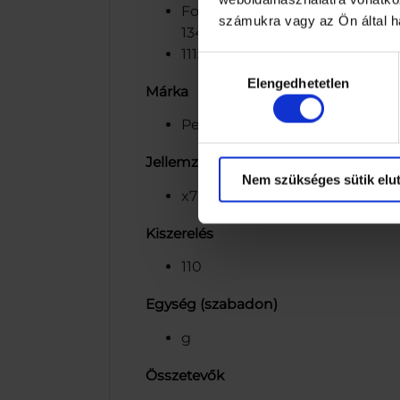
Forgalmazza és a magyar nyelv
számukra vagy az Ön által ha
134-146 0680 296 811, www.pe
1113 Budapest, Bocskai út 134-
Hozzájárulás
Elengedhetetlen
kiválasztása
Márka
Pedigree
Jellemzők
Nem szükséges sütik elut
x7 jutalomfalatkák
Kiszerelés
110
Egység (szabadon)
g
Összetevők