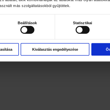
ű adatokat a csomagoláson feltüntette: Mars Mo. Értékes
sznált más szolgáltatásokból gyűjtöttek.
digree.hu
146
Beállítások
Statisztikai
asítása
Kiválasztás engedélyezése
Ös