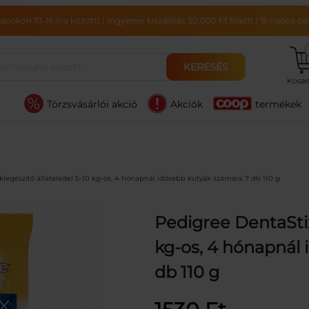
pokon 10-16 óra között)
|
Ingyenes kiszállítás 30.000 Ft felett!
|
15 napos pén
KERESÉS
Kosa
Törzsvásárlói akció
Akciók
termékek
kiegészítő állateledel 5-10 kg-os, 4 hónapnál idősebb kutyák számára 7 db 110 g
Pedigree DentaStix
kg-os, 4 hónapnál
db 110 g