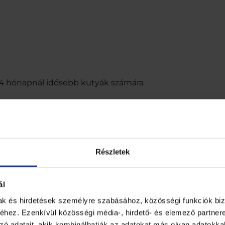
s, 4 hónapnál idősebb kutyák számára
yáknak (pl. tacskó) 1 darab naponta. A jutalomfalat 5 kg
ónapnál fiatalabb kölyökkutyák számára nem ajánlott. Ne
Részletek
felhasználandó. Száraz, hűvös helyen tárolandó. Minőség
udapest, Bocskai út 134-146 0680 296 811, www.pedigree.
ál
 Csökkenti a fogkőképződést, akár 80%-kal – Tisztítja a 
mak és hirdetések személyre szabásához, közösségi funkciók biz
hez
hez. Ezenkívül közösségi média-, hirdető- és elemező partner
ben a csomagolóanyagot tartsa távol csecsemőktől, kisgy
zó adatait, akik kombinálhatják az adatokat más olyan adatokka