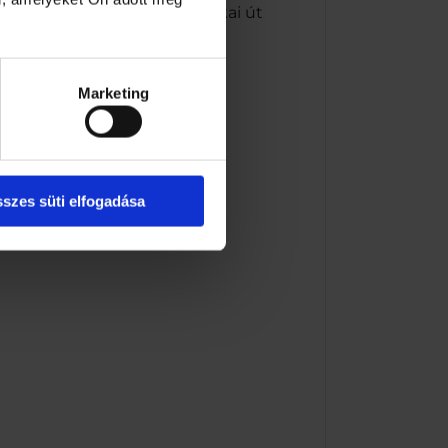
ítő Bt. 1113 Budapest, Bocskai út
Marketing
szes süti elfogadása