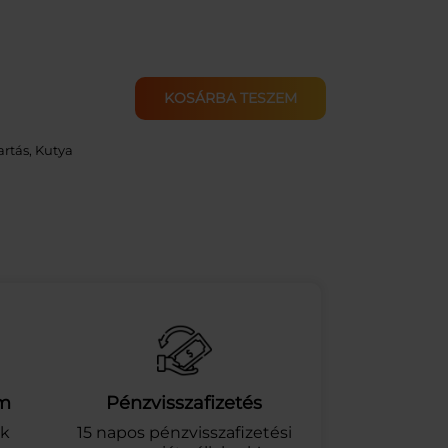
KOSÁRBA TESZEM
artás
, 
Kutya
am
Pénzvisszafizetés
ek
15 napos pénzvisszafizetési