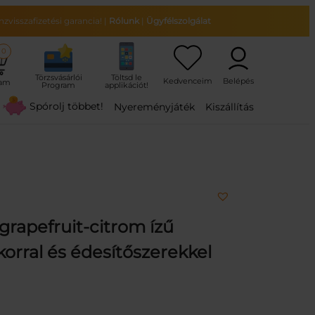
zvisszafizetési garancia!
|
Rólunk
|
Ügyfélszolgálat
0
ram
Spórolj többet!
Nyereményjáték
Kiszállítás
grapefruit-citrom ízű
orral és édesítőszerekkel