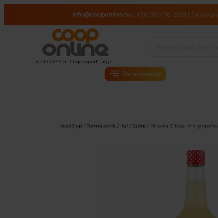
Ugrás
info@cooponline.hu
|
+36 (30) 016-2359
|
(munkana
a
tartalomhoz
Termékeink
Kezdőlap
/
Termékeink
/
Ital
/
Szörp
/ Piroska Citrus-Mix grapefru