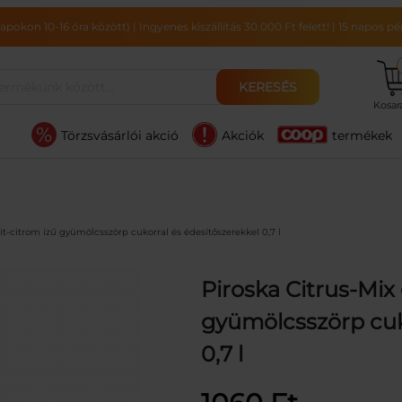
pokon 10-16 óra között)
|
Ingyenes kiszállítás 30.000 Ft felett!
|
15 napos pén
KERESÉS
Kosa
Törzsvásárlói akció
Akciók
termékek
it-citrom ízű gyümölcsszörp cukorral és édesítőszerekkel 0,7 l
Piroska Citrus-Mix 
gyümölcsszörp cuk
0,7 l