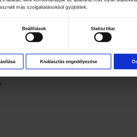
sznált más szolgáltatásokból gyűjtöttek.
zű gyümölcsszörp cukorral és édesítőszerekkel
Beállítások
Statisztikai
asítása
Kiválasztás engedélyezése
Ös
l