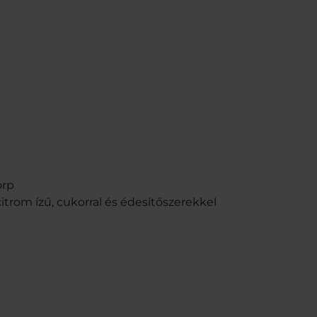
s
é
g
örp
citrom ízű, cukorral és édesítőszerekkel