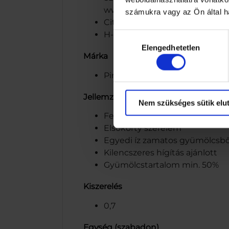
www.piroskaszorp.hu
számukra vagy az Ön által ha
Citrus-Mix grapefruit-citrom í
H-6032 Nyárlőrinc, Fő u. 3-5.
Hozzájárulás
Elengedhetetlen
kiválasztása
Márka
Piroska
Jellemzők
Nem szükséges sütik elut
Felejthetetlen
Elsőkorty szerelem
Egyedi íz zamatos gyümölcsbő
Kilencszeres hígítás ajánlott
Gyümölcstartalom min. 50%
Kiszerelés
0,7
Egység (szabadon)