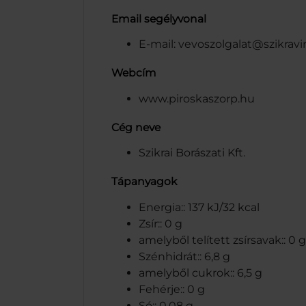
Email segélyvonal
E-mail: vevoszolgalat@szikravi
Webcím
www.piroskaszorp.hu
Cég neve
Szikrai Borászati Kft.
Tápanyagok
Energia:: 137 kJ/32 kcal
Zsír:: 0 g
amelyből telített zsírsavak:: 0 g
Szénhidrát:: 6,8 g
amelyből cukrok:: 6,5 g
Fehérje:: 0 g
Só:: 0,08 g