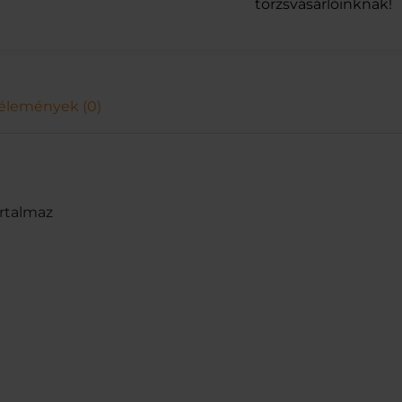
törzsvásárlóinknak!
U
S
M
I
X
élemények (0)
C
.
É
D
5
0
rtalmaz
%
0
.
7
L
m
e
n
n
y
i