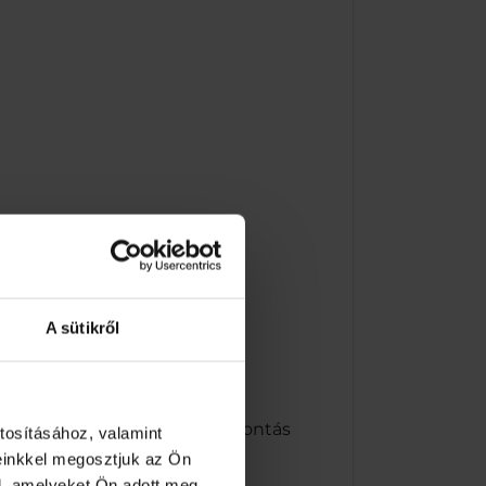
A sütikről
Tel.: 76/343-133 E-mail:
elyen tárolandó! Kérjük, felbontás
tosításához, valamint
einkkel megosztjuk az Ön
: vevoszolgalat@szikravin.hu
l, amelyeket Ön adott meg