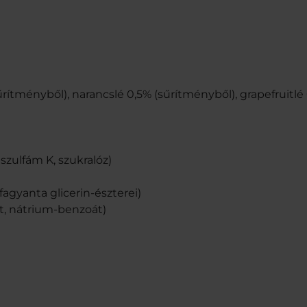
ítményből), narancslé 0,5% (sűrítményből), grapefruitlé
szulfám K, szukralóz)
fagyanta glicerin-észterei)
t, nátrium-benzoát)