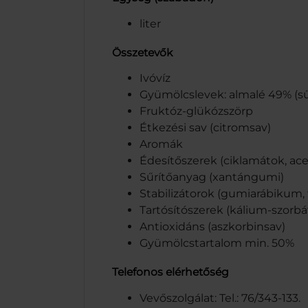
liter
Összetevők
Ivóvíz
Gyümölcslevek: almalé 49% (sűr
Fruktóz-glükózszörp
Étkezési sav (citromsav)
Aromák
Édesítőszerek (ciklamátok, ace
Sűrítőanyag (xantángumi)
Stabilizátorok (gumiarábikum, 
Tartósítószerek (kálium-szorbá
Antioxidáns (aszkorbinsav)
Gyümölcstartalom min. 50%
Telefonos elérhetőség
Vevőszolgálat: Tel.: 76/343-133.