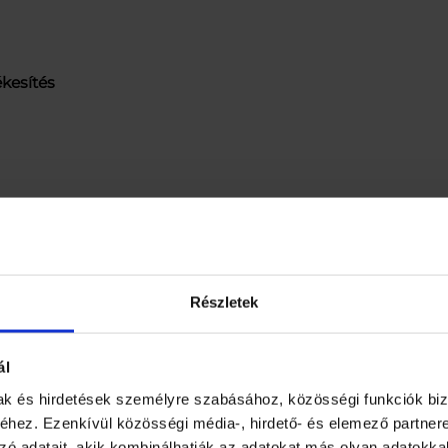
ékesítés
 tápérték
Részletek
 Borászati Kft., H-6032 Nyárlőrinc, Fő u. 3-5. Vevőszolgálat: 
ww.piroskaszorp.hu
ál
n jelzett időpontig (nap, hó, év). Fénytől védett hűvös h
mak és hirdetések személyre szabásához, közösségi funkciók biz
belül elfogyasztani!
hez. Ezenkívül közösségi média-, hirdető- és elemező partner
yárlőrinc, Fő u. 3-5. Vevőszolgálat: Tel.: 76/343-133 E-mail
zó adatait, akik kombinálhatják az adatokat más olyan adatokka