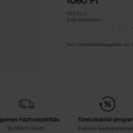
1060
Ft
1515 Ft / l
3 db készleten
P
–
I
R
O
SKU:
1499845000
Kategóriák:
Ital
, 
S
K
A
G
Y
.
S
Z
Ö
R
P
C
gyenes házhozszállítás
Törzsvásárlói progr
I
T
30.000 Ft felett!
Exkluzív kedvezmény
R