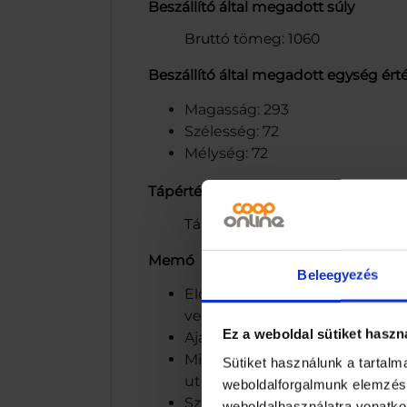
Beszállító által megadott súly
Bruttó tömeg: 1060
Beszállító által megadott egység ért
Magasság: 293
Szélesség: 72
Mélység: 72
Tápértéktáblázat fejléc
Tápértéktáblázat fejléc: Átlagos
Memó
Beleegyezés
Előállítja és palackozza: Szikrai
vevoszolgalat@szikravin.hu w
Ez a weboldal sütiket haszn
Ajánlott hígítás: 1:8
Minőségét megőrzi a címke aljá
Sütiket használunk a tartal
után hűtőben tárolni, 7 napon 
weboldalforgalmunk elemzésé
Szikrai Borászati Kft., H-6032 N
weboldalhasználatra vonatko