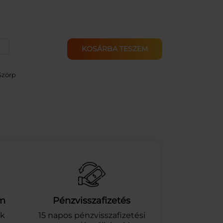
+
KOSÁRBA TESZEM
Szörp
am
Pénzvisszafizetés
ek
15 napos pénzvisszafizetési