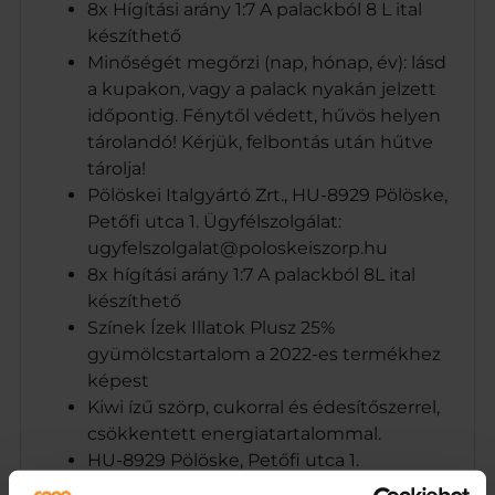
8x Hígítási arány 1:7 A palackból 8 L ital
készíthető
Minőségét megőrzi (nap, hónap, év): lásd
a kupakon, vagy a palack nyakán jelzett
időpontig. Fénytől védett, hűvös helyen
tárolandó! Kérjük, felbontás után hűtve
tárolja!
Pölöskei Italgyártó Zrt., HU-8929 Pölöske,
Petőfi utca 1. Ügyfélszolgálat:
ugyfelszolgalat@poloskeiszorp.hu
8x hígítási arány 1:7 A palackból 8L ital
készíthető
Színek Ízek Illatok Plusz 25%
gyümölcstartalom a 2022-es termékhez
képest
Kiwi ízű szörp, cukorral és édesítőszerrel,
csökkentett energiatartalommal.
HU-8929 Pölöske, Petőfi utca 1.
Ajánlott hígítási javaslatnak megfelelően