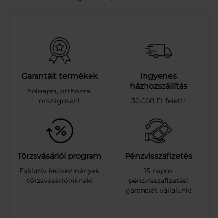
S
K
E
I
G
Y
Ü
M
Garantált termékek
Ingyenes
.
házhozszállítás
holnapra, otthonra,
S
országosan!
30.000 Ft felett!
Z
I
R
U
P
K
Törzsvásárlói program
Pénzvisszafizetés
I
Exkluzív kedvezmények
15 napos
W
törzsvásárlóinknak!
pénzvisszafizetési
I
garanciát vállalunk!
Í
Z
Ű