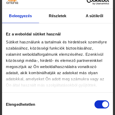
elkészítve! A palack 80 adagot tartalmaz.
Márka
Beleegyezés
Részletek
A sütikről
Pölöskei
Ez a weboldal sütiket használ
Jellemzők
Sütiket használunk a tartalmak és hirdetések személyre
Színek, ízek, illatok
szabásához, közösségi funkciók biztosításához,
Plusz 25% gyümölcstartalom a 2022-es
valamint weboldalforgalmunk elemzéséhez. Ezenkívül
termékekhez képest
közösségi média-, hirdető- és elemező partnereinkkel
megosztjuk az Ön weboldalhasználatra vonatkozó
Kiszerelés
adatait, akik kombinálhatják az adatokat más olyan
1
adatokkal, amelyeket Ön adott meg számukra vagy az
Ön által használt más szolgáltatásokból gyűjtöttek.
Egység (szabadon)
liter
Hozzájárulás
Elengedhetetlen
kiválasztása
Összetevők