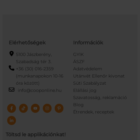
Elérhetőségek
Információk
5100 Jászberény,
GYIK
Szabadság tér 3.
ÁSZF
+36 (30) 016-2359
Adatvédelem
(munkanapokon 10-16
Utánvét Ellenőr kivonat
óra között)
Süti Szabályzat
info@cooponline.hu
Elállási jog
Szavatosság, reklamáció
Blog
Étrendek, receptek
Töltsd le applikációnkat!