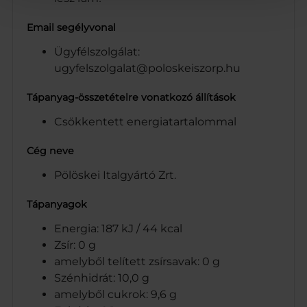
Email segélyvonal
Ügyfélszolgálat:
ugyfelszolgalat@poloskeiszorp.hu
Tápanyag-összetételre vonatkozó állítások
Csökkentett energiatartalommal
Cég neve
Pölöskei Italgyártó Zrt.
Tápanyagok
Energia: 187 kJ / 44 kcal
Zsír: 0 g
amelyből telített zsírsavak: 0 g
Szénhidrát: 10,0 g
amelyből cukrok: 9,6 g