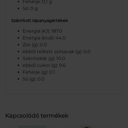
Fehérje: 0,1 g
Só: 0 g
Számított tápanyagértékek
Energia (kJ): 187.0
Energia (kcal): 44.0
Zsír (g): 0.0
ebből telített zsírsavak (g): 0.0
Szénhidrát (g): 10.0
ebből cukor (g): 9.6
Fehérje (g): 0.1
Só (g): 0.0
Kapcsolódó termékek