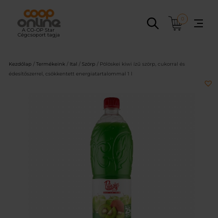
Ugrás
a
0
tartalomhoz
Kezdőlap
/
Termékeink
/
Ital
/
Szörp
/ Pölöskei kiwi ízű szörp, cukorral és
édesítőszerrel, csökkentett energiatartalommal 1 l