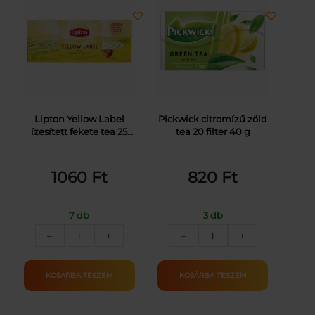
mennyiség
Lipton Yellow Label
Pickwick citromízű zöld
ízesített fekete tea 25
tea 20 filter 40 g
filter 50 g
1060
Ft
820
Ft
7 db
3 db
LIPTON
PICKWICK
–
+
–
+
YELLOW
ZÖLD
LABEL
TEA
TEA
CITROMMAL
KOSÁRBA TESZEM
KOSÁRBA TESZEM
25X2G
20X2G
mennyiség
40G
mennyiség