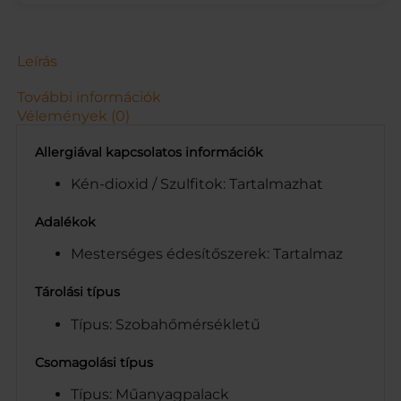
P
E
T
.
Leírás
D
R
További információk
S
Vélemények (0)
1
L
Allergiával kapcsolatos információk
m
e
Kén-dioxid / Szulfitok: Tartalmazhat
n
n
Adalékok
y
Mesterséges édesítőszerek: Tartalmaz
i
s
é
Tárolási típus
g
Típus: Szobahőmérsékletű
Csomagolási típus
Típus: Műanyagpalack