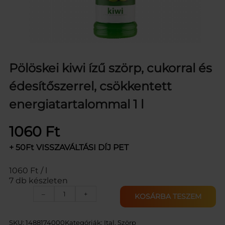
Pölöskei kiwi ízű szörp, cukorral és
édesítőszerrel, csökkentett
energiatartalommal 1 l
1060
Ft
+ 50Ft VISSZAVÁLTÁSI DÍJ PET
1060 Ft / l
7 db készleten
P
–
+
KOSÁRBA TESZEM
Ö
L
Ö
SKU:
1488174000
Kategóriák:
Ital
, 
Szörp