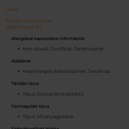
E
T
Leírás
.
D
További információk
R
Vélemények (0)
S
1
Allergiával kapcsolatos információk
L
m
Kén-dioxid / Szulfitok: Tartalmazhat
e
n
Adalékok
n
Mesterséges édesítőszerek: Tartalmaz
y
i
s
Tárolási típus
é
Típus: Szobahőmérsékletű
g
Csomagolási típus
Típus: Műanyagpalack
Szabványosított márka