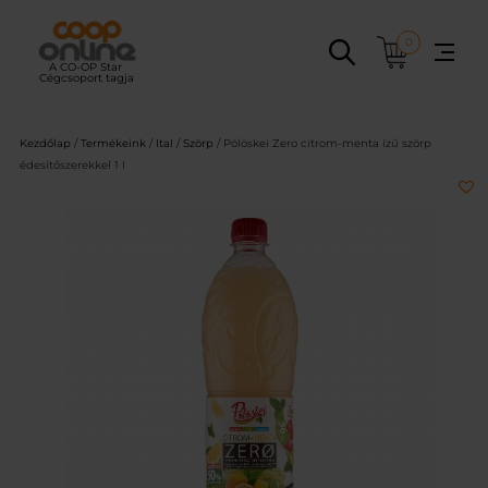
Ugrás
a
0
tartalomhoz
Kezdőlap
/
Termékeink
/
Ital
/
Szörp
/ Pölöskei Zero citrom-menta ízű szörp
édesítőszerekkel 1 l