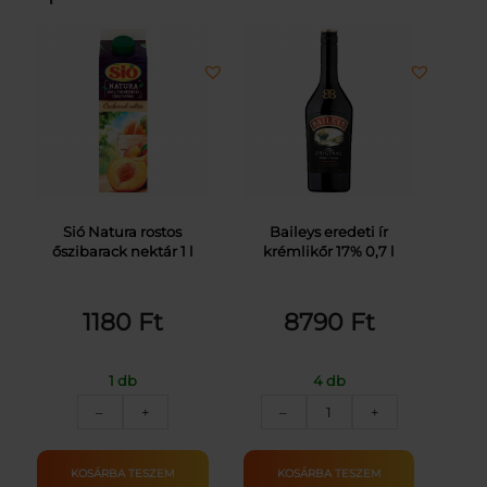
Sió Natura rostos
Baileys eredeti ír
őszibarack nektár 1 l
krémlikőr 17% 0,7 l
1180
Ft
8790
Ft
1 db
4 db
SIÓ
BAILEY'S
–
+
–
+
ROS.NATURA/
IRISH
ŐSZIBARACK
CREAM
NEKTÁR
17%
KOSÁRBA TESZEM
KOSÁRBA TESZEM