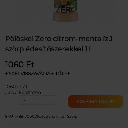
Pölöskei Zero citrom-menta ízű
szörp édesítőszerekkel 1 l
1060
Ft
+ 50Ft VISSZAVÁLTÁSI DÍJ PET
1060 Ft / l
22 db készleten
P
–
+
KOSÁRBA TESZEM
Ö
L
Ö
SKU:
1488170000
Kategóriák:
Ital
, 
Szörp
S
K