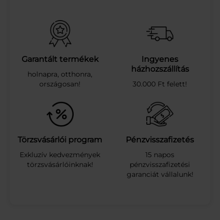
E
I
Z
E
R
O
Garantált termékek
Ingyenes
G
házhozszállítás
holnapra, otthonra,
Y
országosan!
30.000 Ft felett!
.
S
Z
.
H
Á
Törzsvásárlói program
Pénzvisszafizetés
Z
Exkluzív kedvezmények
15 napos
I
törzsvásárlóinknak!
pénzvisszafizetési
L
garanciát vállalunk!
I
5
0
%
P