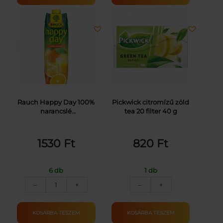
50%
0.7L
1L
mennyiség
mennyiség
Rauch Happy Day 100%
Pickwick citromízű zöld
narancslé
tea 20 filter 40 g
narancslésűrítményből
1 l
1530
Ft
820
Ft
6 db
1 db
RAUCH
PICKWICK
–
+
–
+
HAPPY
ZÖLD
DAY
TEA
NARANCSLÉ100%ELOP.
CITROMMAL
KOSÁRBA TESZEM
KOSÁRBA TESZEM
1L
20X2G