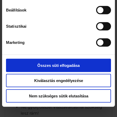
Gyümölcslevek (50%, sűrítményből
Beállítások
visszahígítva: almalé 43%, szőlőlé 6%,
szűrt citromlé 1%)
Pölöskei Aquafitt természetes ásványvíz
Statisztikai
Étkezési sav (citromsav)
Ízesítő készítmény (stabilizátor:
Marketing
fagyanták glycerin-észterei; keményítő:
nátrium oktenil szukcinát; antioxidáns:
aszkorbinsav; nátrium-szaharinát)
Édesítőszerek (nátrium-ciklamát,
Összes süti elfogadása
szukralóz, aceszulfám-K)
Tartósítószerek (nátrium-benzoát,
kálium-szorbát)
Kiválasztás engedélyezése
Gyümölcstartalom: 50%
Nem szükséges sütik elutasítása
Újrahasznosítás egyéb szöveg
Ne gyűrj össze! Visszaváltásnál szükség
lesz rám!