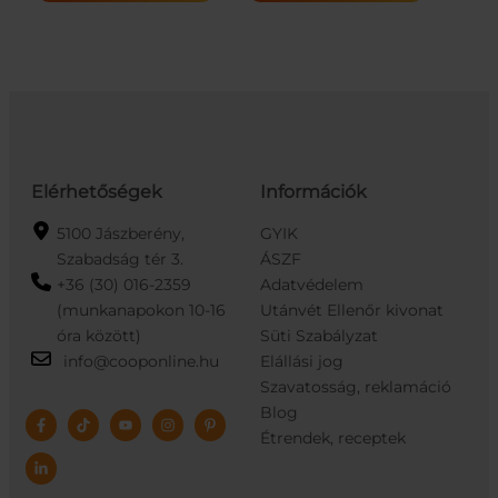
mennyiség
40G
mennyiség
Elérhetőségek
Információk
5100 Jászberény,
GYIK
Szabadság tér 3.
ÁSZF
+36 (30) 016-2359
Adatvédelem
(munkanapokon 10-16
Utánvét Ellenőr kivonat
óra között)
Süti Szabályzat
info@cooponline.hu
Elállási jog
Szavatosság, reklamáció
Blog
Étrendek, receptek