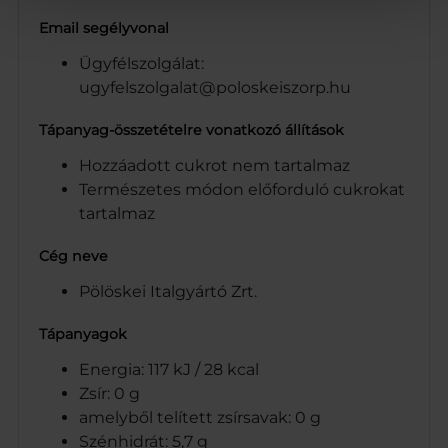
Email segélyvonal
Ügyfélszolgálat:
ugyfelszolgalat@poloskeiszorp.hu
Tápanyag-összetételre vonatkozó állítások
Hozzáadott cukrot nem tartalmaz
Természetes módon előforduló cukrokat
tartalmaz
Cég neve
Pölöskei Italgyártó Zrt.
Tápanyagok
Energia: 117 kJ / 28 kcal
Zsír: 0 g
amelyből telített zsírsavak: 0 g
Szénhidrát: 5,7 g