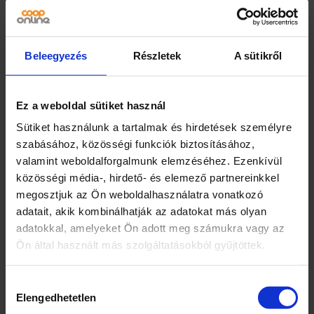
Pölöskei
Jellemzők
Beleegyezés
Részletek
A sütikről
Színek, ízek, illatok
Zero hozzáadott cukorral
Ez a weboldal sütiket használ
Több gyümölccsel
Sütiket használunk a tartalmak és hirdetések személyre
50% gyümölcstartalom
szabásához, közösségi funkciók biztosításához,
Természetes módon előforduló cukrokat
valamint weboldalforgalmunk elemzéséhez. Ezenkívül
tartalmaz
közösségi média-, hirdető- és elemező partnereinkkel
Kiszerelés
megosztjuk az Ön weboldalhasználatra vonatkozó
adatait, akik kombinálhatják az adatokat más olyan
1
adatokkal, amelyeket Ön adott meg számukra vagy az
Ön által használt más szolgáltatásokból gyűjtöttek.
Egység (szabadon)
liter
Hozzájárulás
Elengedhetetlen
kiválasztása
Összetevők