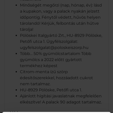
Minőségét megőrzi (nap, hónap, év): lásd
a kupakon, vagy a palack nyakán jelzett
időpontig. Fénytől védett, hűvös helyen
tárolandó! Kérjük, felbontás után hűtve
tárolja!
Pölöskei Italgyártó Zrt., HU-8929 Pölöske,
Petőfi utca 1. Ügyfélszolgálat:
ugyfelszolgalat@poloskeiszorp.hu
Több… 50% gyümölcstartalom Több
gyümölcs a 2022 előtt gyártott
termékhez képest
Citrom-menta ízű szörp
édesítőszerekkel, hozzáadott cukrot
nem tartalmaz.
HU-8929 Pölöske, Petőfi utca 1.
Ajánlott hígítási javaslatnak megfelelően
elkészítve! A palack 90 adagot tartalmaz.
Márka