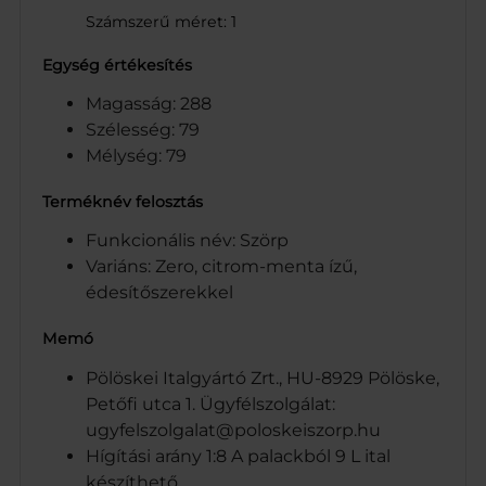
Számszerű méret: 1
Egység értékesítés
Magasság: 288
Szélesség: 79
Mélység: 79
Terméknév felosztás
Funkcionális név: Szörp
Variáns: Zero, citrom-menta ízű,
édesítőszerekkel
Memó
Pölöskei Italgyártó Zrt., HU-8929 Pölöske,
Petőfi utca 1. Ügyfélszolgálat:
ugyfelszolgalat@poloskeiszorp.hu
Hígítási arány 1:8 A palackból 9 L ital
készíthető