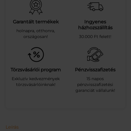
z
ű
r
ő
Garantált termékek
Ingyenes
ü
házhozszállítás
holnapra, otthonra,
v
országosan!
30.000 Ft felett!
e
g
0
,
5
-
Törzsvásárlói program
Pénzvisszafizetés
1
Exkluzív kedvezmények
15 napos
,
törzsvásárlóinknak!
pénzvisszafizetési
0
garanciát vállalunk!
m
m
2
0
k
g
m
Leírás