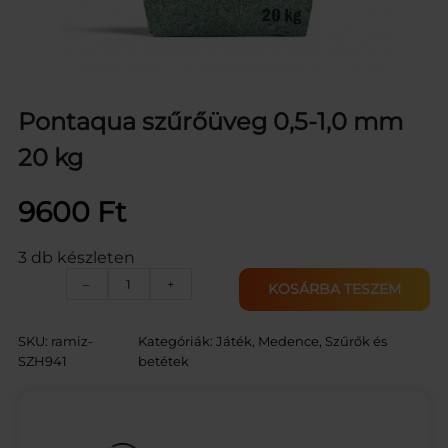
Pontaqua szűrőüveg 0,5-1,0 mm
20 kg
9600
Ft
3 db készleten
P
–
+
KOSÁRBA TESZEM
o
n
t
SKU:
ramiz-
Kategóriák:
Játék
, 
Medence
, 
Szűrők és
a
SZH941
betétek
q
u
a
s