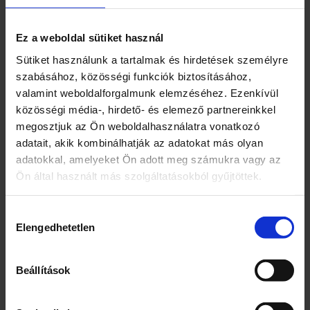
homokszűrős vízforgatók
előnyei:Hatékonyabban szűri a medence
Ez a weboldal sütiket használ
vízét, a szűrőközeg takarítása mégis
Sütiket használunk a tartalmak és hirdetések személyre
könnyebb és kevesebb időt vesz igénybe.
szabásához, közösségi funkciók biztosításához,
valamint weboldalforgalmunk elemzéséhez. Ezenkívül
közösségi média-, hirdető- és elemező partnereinkkel
megosztjuk az Ön weboldalhasználatra vonatkozó
adatait, akik kombinálhatják az adatokat más olyan
Kapcsolódó termékek
adatokkal, amelyeket Ön adott meg számukra vagy az
Ön által használt más szolgáltatásokból gyűjtöttek.
Hozzájárulás
Elengedhetetlen
kiválasztása
Beállítások
Táncos szőnyeg
Állatos, táncos