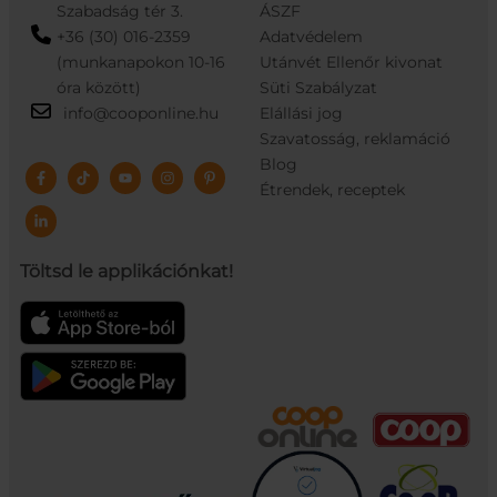
Szabadság tér 3.
ÁSZF
+36 (30) 016-2359
Adatvédelem
(munkanapokon 10-16
Utánvét Ellenőr kivonat
óra között)
Süti Szabályzat
info@cooponline.hu
Elállási jog
Szavatosság, reklamáció
Blog
Étrendek, receptek
Töltsd le applikációnkat!