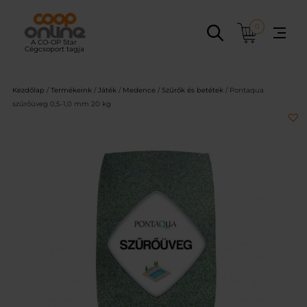
Ugrás
a
0
tartalomhoz
Kezdőlap
/
Termékeink
/
Játék
/
Medence
/
Szűrők és betétek
/ Pontaqua
szűrőüveg 0,5-1,0 mm 20 kg