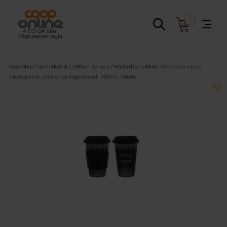
Ugrás
a
0
tartalomhoz
Kezdőlap
/
Termékeink
/
Otthon és kert
/
Háztartási cikkek
/ Porcelán utazó
kávés pohár, szilikonos fogórésszel- 390ml -fekete