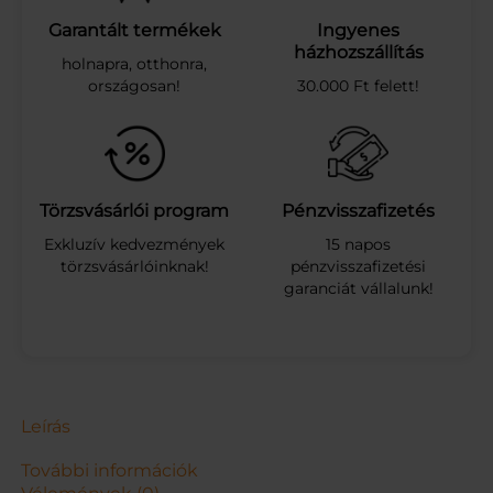
z
ó
Garantált termékek
Ingyenes
k
házhozszállítás
holnapra, otthonra,
á
országosan!
30.000 Ft felett!
v
é
s
p
o
h
Törzsvásárlói program
Pénzvisszafizetés
á
Exkluzív kedvezmények
15 napos
r
törzsvásárlóinknak!
pénzvisszafizetési
,
garanciát vállalunk!
s
z
i
l
i
k
o
Leírás
n
o
További információk
s