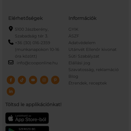
Elérhetőségek
Információk
5100 Jászberény,
GYIK
Szabadság tér 3.
ÁSZF
+36 (30) 016-2359
Adatvédelem
(munkanapokon 10-16
Utánvét Ellenőr kivonat
óra között)
Süti Szabályzat
info@cooponline.hu
Elállási jog
Szavatosság, reklamáció
Blog
Étrendek, receptek
Töltsd le applikációnkat!