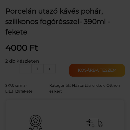
Porcelán utazó kávés pohár,
szilikonos fogórésszel- 390ml -
fekete
4000
Ft
2 db készleten
P
–
+
KOSÁRBA TESZEM
o
r
c
SKU:
ramiz-
Kategóriák:
Háztartási cikkek
, 
Otthon
e
LIL3112#fekete
és kert
l
á
n
u
t
a