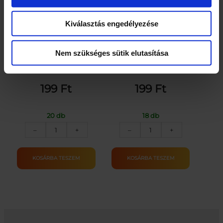
Kiválasztás engedélyezése
Üdvözlőkártya –
Üdvözlőkártya –
Nem szükséges sütik elutasítása
Sör_RAJZ
Névnap_KÖR
199
Ft
199
Ft
20 db
18 db
Üdvözlőkártya
Üdvözlőkártya
–
+
–
+
–
–
Sör_RAJZ
Névnap_KÖR
mennyiség
mennyiség
KOSÁRBA TESZEM
KOSÁRBA TESZEM