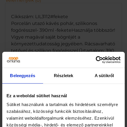
Vélemények (0)
f
o
g
Cikkszám: LIL3112#fekete
ó
Porcelán utazó kávés pohár, szilikonos
r
fogórésszel- 390ml -feketeHasználja többször!
é
Vigye magával saját bögréjét a
s
környezettudatosság jegyében. Rácsavarható
s
z
tetővel és szilikon fogórésszel.Űrtartalom: 390
e
mlSzíne: fekete
l
-
3
Beleegyezés
Részletek
A sütikről
9
0
m
Kapcsolódó termékek
l
Ez a weboldal sütiket használ
-
Sütiket használunk a tartalmak és hirdetések személyre
f
szabásához, közösségi funkciók biztosításához,
e
k
valamint weboldalforgalmunk elemzéséhez. Ezenkívül
e
közösségi média-, hirdető- és elemező partnereinkkel