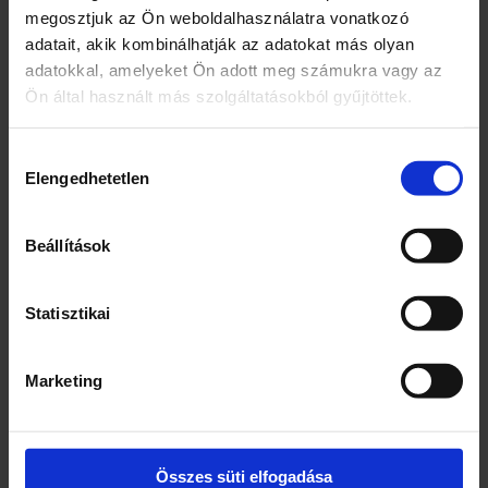
t
megosztjuk az Ön weboldalhasználatra vonatkozó
e
adatait, akik kombinálhatják az adatokat más olyan
m
adatokkal, amelyeket Ön adott meg számukra vagy az
e
n
Ön által használt más szolgáltatásokból gyűjtöttek.
Illatpálca Karácsonyi
Üdvözlőkártya –
n
magyal illat
Névnap_DOBOZ
y
Hozzájárulás
i
Elengedhetetlen
s
kiválasztása
4400
Ft
199
Ft
é
g
Beállítások
1 db
6 db
Illatpálca
Üdvözlőkártya
–
+
–
+
Karácsonyi
–
Statisztikai
magyal
Névnap_DOBOZ
illat
mennyiség
KOSÁRBA TESZEM
KOSÁRBA TESZEM
mennyiség
Marketing
Összes süti elfogadása