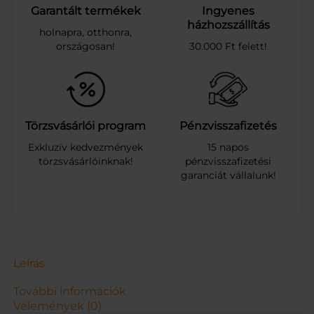
t
Garantált termékek
Ingyenes
ö
házhozszállítás
holnapra, otthonra,
m
országosan!
30.000 Ft felett!
l
ő
–
5
0
m
Törzsvásárlói program
Pénzvisszafizetés
é
Exkluzív kedvezmények
15 napos
t
törzsvásárlóinknak!
pénzvisszafizetési
e
garanciát vállalunk!
r
–
1
/
2
á
t
Leírás
m
é
További információk
r
Vélemények (0)