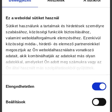
Beleegyezés
Részletek
A sütikről
használatraMűszaki adatok és
specifikációk:Hossz:50
méterÁtmérő:1/2quot;Anyag:Rugalmas PVC,
Ez a weboldal sütiket használ
textilbetéttelÜzemi nyomás:8 bar (20deg;C-
on)Repesztési nyomás:gt; 24 bar (20deg;C-
Sütiket használunk a tartalmak és hirdetések személyre
on)Hőmérséklet-tartomány:-10deg;C és
szabásához, közösségi funkciók biztosításához,
+60deg;C között
valamint weboldalforgalmunk elemzéséhez. Ezenkívül
közösségi média-, hirdető- és elemező partnereinkkel
megosztjuk az Ön weboldalhasználatra vonatkozó
adatait, akik kombinálhatják az adatokat más olyan
adatokkal, amelyeket Ön adott meg számukra vagy az
Ön által használt más szolgáltatásokból gyűjtöttek.
Kapcsolódó termékek
Hozzájárulás
Elengedhetetlen
kiválasztása
Beállítások