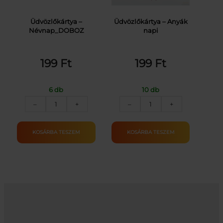
Üdvözlőkártya –
Üdvözlőkártya – Anyák
Névnap_DOBOZ
napi
199
Ft
199
Ft
6 db
10 db
Üdvözlőkártya
Üdvözlőkártya
–
+
–
+
–
–
Névnap_DOBOZ
Anyák
mennyiség
napi
KOSÁRBA TESZEM
KOSÁRBA TESZEM
mennyiség