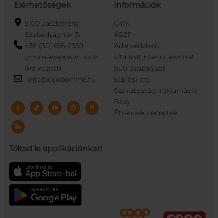
Elérhetőségek
Információk
5100 Jászberény,
GYIK
Szabadság tér 3.
ÁSZF
+36 (30) 016-2359
Adatvédelem
(munkanapokon 10-16
Utánvét Ellenőr kivonat
óra között)
Süti Szabályzat
info@cooponline.hu
Elállási jog
Szavatosság, reklamáció
Blog
Étrendek, receptek
Töltsd le applikációnkat!