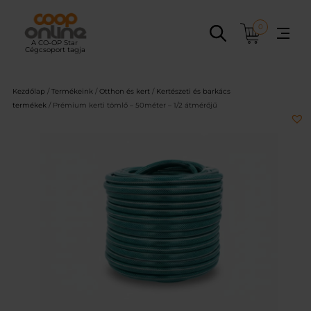
Ugrás
a
0
tartalomhoz
Kezdőlap
/
Termékeink
/
Otthon és kert
/
Kertészeti és barkács
termékek
/ Prémium kerti tömlő – 50méter – 1/2 átmérőjű