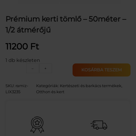
Prémium kerti tömlő – 50méter –
1/2 átmérőjű
11200
Ft
1 db készleten
P
–
+
KOSÁRBA TESZEM
r
é
m
SKU:
ramiz-
Kategóriák:
Kertészeti és barkács termékek
, 
i
LIX3235
Otthon és kert
u
m
k
e
r
t
i