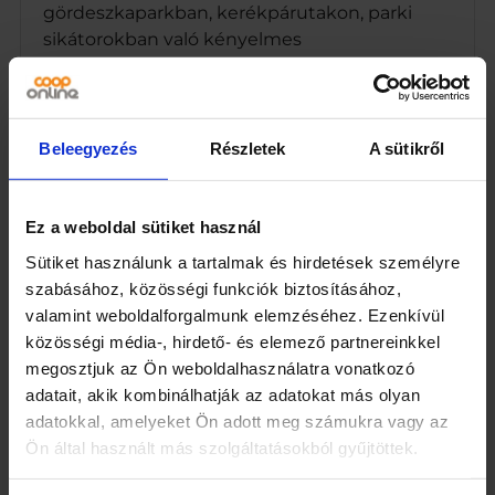
0
gördeszkaparkban, kerékpárutakon, parki
k
sikátorokban való kényelmes
g
használathoz.Műszaki adatok:
t
e
– mérete: 57 x 15,5 cm
h
e
Beleegyezés
Részletek
A sütikről
r
– alumínium tehertartók
b
í
– PU kerekek 60mm 82A
r
Ez a weboldal sütiket használ
á
– max. terhelés 50 kg
Sütiket használunk a tartalmak és hirdetések személyre
s
szabásához, közösségi funkciók biztosításához,
s
– súly 1,8 kgEgy színes deszka
a
valamint weboldalforgalmunk elemzéséhez. Ezenkívül
szokatlangrafikával tökéletes sétákhoz,
l
közösségi média-, hirdető- és elemező partnereinkkel
m
játszótérre tett kirándulásokhoz vagy városi
megosztjuk az Ön weboldalhasználatra vonatkozó
e
sétányokon tett nyaralásokhoz.
adatait, akik kombinálhatják az adatokat más olyan
n
adatokkal, amelyeket Ön adott meg számukra vagy az
n
A gördeszkán való játékhoz sisak és csukló-,
y
Ön által használt más szolgáltatásokból gyűjtöttek.
könyök- és térdvédő használata javasolt.
i
s