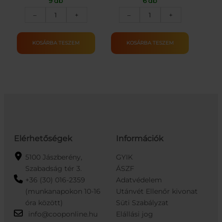
9 db
6 db
Játék
"Kifacsaró"
–
+
–
+
bölcső/babaágy
társasjáték
mennyiség
mennyiség
KOSÁRBA TESZEM
KOSÁRBA TESZEM
Elérhetőségek
Információk
5100 Jászberény,
GYIK
Szabadság tér 3.
ÁSZF
+36 (30) 016-2359
Adatvédelem
(munkanapokon 10-16
Utánvét Ellenőr kivonat
óra között)
Süti Szabályzat
info@cooponline.hu
Elállási jog