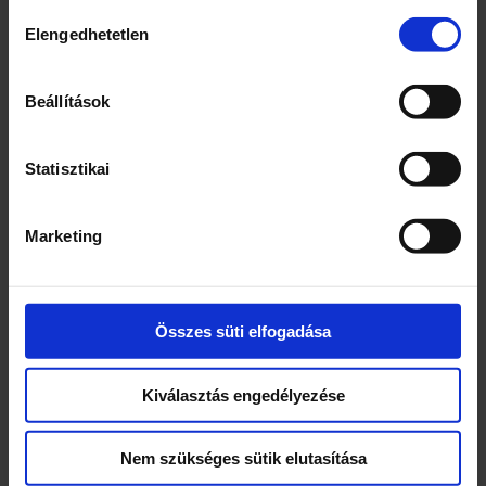
Hozzájárulás
é
Elengedhetetlen
kiválasztása
g
Beállítások
Kapcsolódó termékek
Statisztikai
Marketing
Összes süti elfogadása
Összerakható 3D-s
Blaze Storm
pillangó
játékfegyver-kék
Kiválasztás engedélyezése
1600
Ft
7800
Ft
Nem szükséges sütik elutasítása