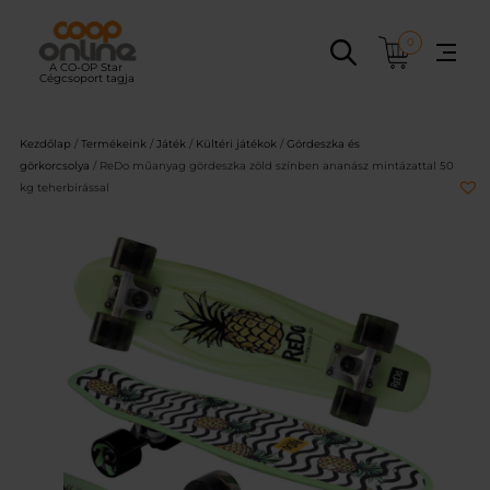
Ugrás
a
0
tartalomhoz
Kezdőlap
/
Termékeink
/
Játék
/
Kültéri játékok
/
Gördeszka és
görkorcsolya
/ ReDo műanyag gördeszka zöld színben ananász mintázattal 50
kg teherbírással