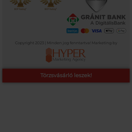
Copyright 2023 | Minden jog fenntartva! Marketing by
Törzsvásárló leszek!
COOP ONLINE – TÖRZSVÁSÁRLÓI PROGRAM
A Coop Online-nál értékeljük hűséged, így létre hoztunk egy
törzsvásárlói programot, amely azonnali kedvezményekre,
pontgyűjtésre és beváltásra, illetve további szuper ajánlatokra
jogosít fel.
RÉSZLETEK