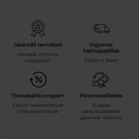
a
n
y
a
g
g
ö
Garantált termékek
Ingyenes
r
házhozszállítás
holnapra, otthonra,
d
országosan!
30.000 Ft felett!
e
s
z
k
a
z
Törzsvásárlói program
Pénzvisszafizetés
ö
Exkluzív kedvezmények
15 napos
l
törzsvásárlóinknak!
pénzvisszafizetési
d
garanciát vállalunk!
s
z
í
n