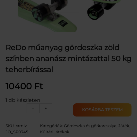
ReDo műanyag gördeszka zöld
színben ananász mintázattal 50 kg
teherbírással
10400
Ft
1 db készleten
R
–
+
KOSÁRBA TESZEM
e
D
o
SKU:
ramiz-
Kategóriák:
Gördeszka és görkorcsolya
, 
Játék
, 
m
JO_SP0745
Kültéri játékok
ű