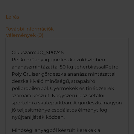
b
e
n
Leírás
a
n
További információk
a
Vélemények (0)
n
á
s
Cikkszám: JO_SP0745
z
ReDo műanyag gördeszka zöldszínben
m
ananászmintázattal 50 kg teherbírássalRetro
i
Poly Cruiser gördeszka ananász mintázattal,
n
deszka kiváló minőségű, strapabíró
t
á
polipropilénből. Gyermekek és tinédzserek
z
számára készült. Nagyszerű lesz sétálni,
a
sportolni a skateparkban. A gördeszka nagyon
t
jó teljesítménye csodálatos élményt fog
t
nyújtani játék közben.
a
l
5
Minőségi anyagból készült kerekek a