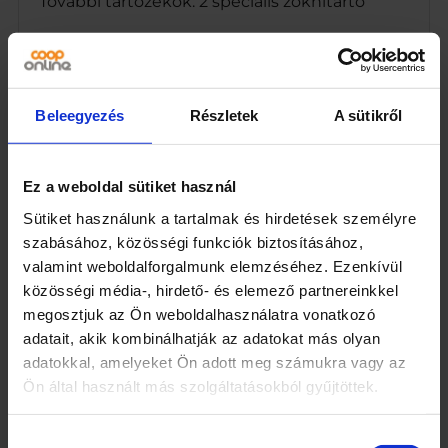
További tartozékok: 2 speciális zoknitartó
Függő terület: 18m
A további 2 zoknitartó igazi sláger! Nekik
köszönhetően a zokni mindig a helyén marad,
Beleegyezés
Részletek
A sütikről
lehetővé téve az egyszerű és gyors száradást
anélkül, hogy fennállna a kisebb ruhadarabok
elvesztésének veszélye.
Ez a weboldal sütiket használ
Sütiket használunk a tartalmak és hirdetések személyre
A quot;Renataquot; szárító könnyen
szabásához, közösségi funkciók biztosításához,
összecsukható, így kis helyen is kényelmes
valamint weboldalforgalmunk elemzéséhez. Ezenkívül
tárolást tesz lehetővé. Ideális megoldás
közösségi média-, hirdető- és elemező partnereinkkel
azoknak, akik értékelik a rendet és a
megosztjuk az Ön weboldalhasználatra vonatkozó
helytakarékosságot.
adatait, akik kombinálhatják az adatokat más olyan
adatokkal, amelyeket Ön adott meg számukra vagy az
Ön által használt más szolgáltatásokból gyűjtöttek.
Hozzájárulás