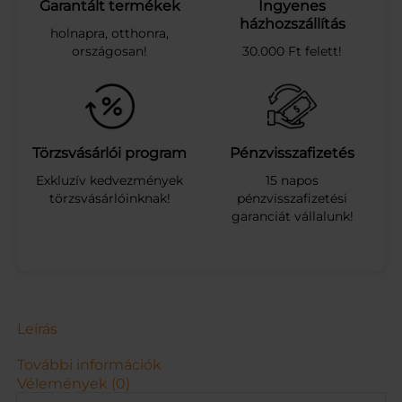
a
Garantált termékek
Ingyenes
c
házhozszállítás
holnapra, otthonra,
é
országosan!
30.000 Ft felett!
l
s
z
á
r
í
Törzsvásárlói program
Pénzvisszafizetés
t
Exkluzív kedvezmények
15 napos
ó
törzsvásárlóinknak!
pénzvisszafizetési
z
garanciát vállalunk!
o
k
n
i
t
a
r
Leírás
t
ó
További információk
v
Vélemények (0)
a