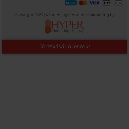
Copyright 2023 | Minden jog fenntartva! Marketing by
Törzsvásárló leszek!
COOP ONLINE – TÖRZSVÁSÁRLÓI PROGRAM
A Coop Online-nál értékeljük hűséged, így létre hoztunk egy
törzsvásárlói programot, amely azonnali kedvezményekre,
pontgyűjtésre és beváltásra, illetve további szuper ajánlatokra
jogosít fel.
RÉSZLETEK