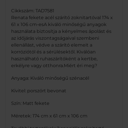
l
–
Cikkszám: TAD7581
1
Renata fekete acél szárító zoknitartóval 174 x
8
61 x 106 cm-esA kiváló minőségű anyagok
m
használata biztosítja a kényelmes ápolást és
é
az időjárás viszontagságaival szembeni
t
e
ellenállást, védve a szárító elemeit a
r
korróziótól és a sérülésektől. Kiválóan
m
használható ruhaszárítóként a kertbe,
e
erkélyre vagy otthonra.Miért éri meg?
n
n
Anyaga: Kiváló minőségű szénacél
y
i
s
Kivitel: porszórt bevonat
é
g
Szín: Matt fekete
Méretek: 174 cm x 61 cm x 106 cm