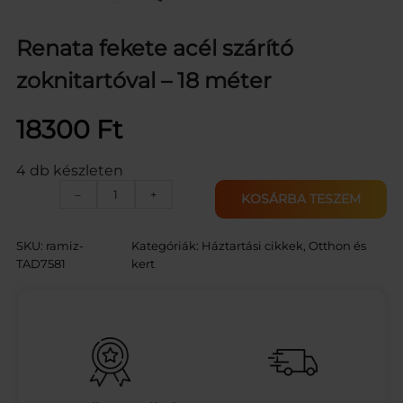
Renata fekete acél szárító
zoknitartóval – 18 méter
18300
Ft
4 db készleten
R
–
+
KOSÁRBA TESZEM
e
n
a
SKU:
ramiz-
Kategóriák:
Háztartási cikkek
, 
Otthon és
t
TAD7581
kert
a
f
e
k
e
t
e