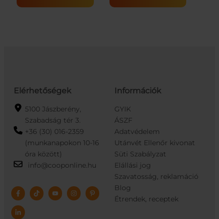
Elérhetőségek
Információk
5100 Jászberény,
GYIK
Szabadság tér 3.
ÁSZF
+36 (30) 016-2359
Adatvédelem
(munkanapokon 10-16
Utánvét Ellenőr kivonat
óra között)
Süti Szabályzat
info@cooponline.hu
Elállási jog
Szavatosság, reklamáció
Blog
Étrendek, receptek