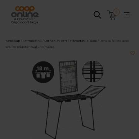
Ugrás
a
0
tartalomhoz
Kezdőlap
/
Termékeink
/
Otthon és kert
/
Háztartási cikkek
/ Renata fekete acél
szárító zoknitartóval – 18 méter