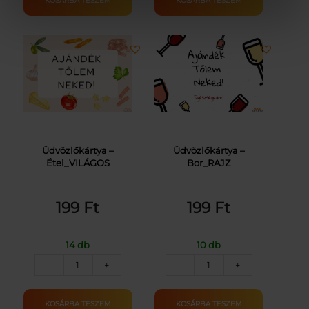
KOSÁRBA TESZEM
KOSÁRBA TESZEM
–
medence,
úszógumi,
labda
mennyiség
Üdvözlőkártya –
Üdvözlőkártya –
Étel_VILÁGOS
Bor_RAJZ
199
Ft
199
Ft
14 db
10 db
Üdvözlőkártya
Üdvözlőkártya
–
+
–
+
–
–
Étel_VILÁGOS
Bor_RAJZ
mennyiség
mennyiség
KOSÁRBA TESZEM
KOSÁRBA TESZEM